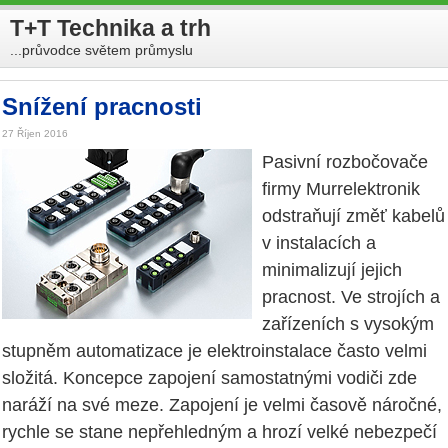
T+T Technika a trh
...průvodce světem průmyslu
Snížení pracnosti
27 Říjen 2016
Pasivní rozbočovače
firmy Murrelektronik
odstraňují změť kabelů
v instalacích a
minimalizují jejich
pracnost. Ve strojích a
zařízeních s vysokým
stupněm automatizace je elektroinstalace často velmi
složitá. Koncepce zapojení samostatnými vodiči zde
naráží na své meze. Zapojení je velmi časově náročné,
rychle se stane nepřehledným a hrozí velké nebezpečí