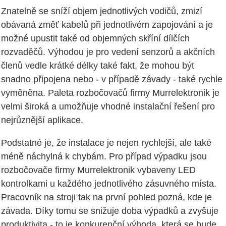
Znatelně se sníží objem jednotlivých vodičů, zmizí
obávaná změť kabelů při jednotlivém zapojování a je
možné upustit také od objemných skříní dílčích
rozvaděčů. Výhodou je pro vedení senzorů a akčních
členů vedle krátké délky také fakt, že mohou být
snadno připojena nebo - v případě závady - také rychle
vyměněna. Paleta rozbočovačů firmy Murrelektronik je
velmi široká a umožňuje vhodné instalační řešení pro
nejrůznější aplikace.
Podstatné je, že instalace je nejen rychlejší, ale také
méně náchylná k chybám. Pro případ výpadku jsou
rozbočovače firmy Murrelektronik vybaveny LED
kontrolkami u každého jednotlivého zásuvného místa.
Pracovník na stroji tak na první pohled pozná, kde je
závada. Díky tomu se snižuje doba výpadků a zvyšuje
produktivita - to je konkurenční výhoda, která se bude