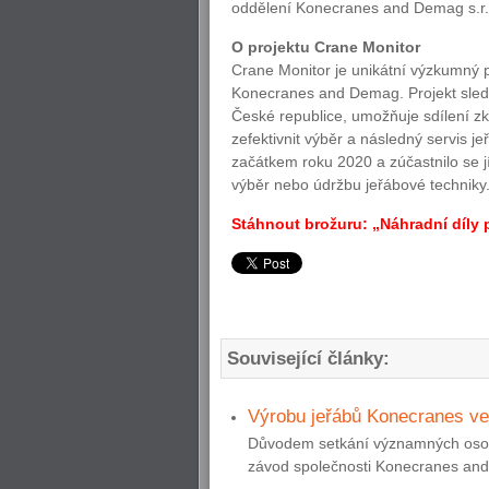
oddělení Konecranes and Demag s.r.
O projektu Crane Monitor
Crane Monitor je unikátní výzkumný p
Konecranes and Demag. Projekt sleduj
České republice, umožňuje sdílení zk
zefektivnit výběr a následný servis j
začátkem roku 2020 a zúčastnilo se j
výběr nebo údržbu jeřábové techniky
Stáhnout brožuru: „Náhradní díly
Související články:
Výrobu jeřábů Konecranes ve 
Důvodem setkání významných osobn
závod společnosti Konecranes and 