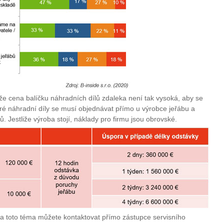
e cena balíčku náhradních dílů zdaleka není tak vysoká, aby se
teré náhradní díly se musí objednávat přímo u výrobce jeřábu a
. Jestliže výroba stojí, náklady pro firmu jsou obrovské.
i na toto téma můžete kontaktovat přímo zástupce servisního