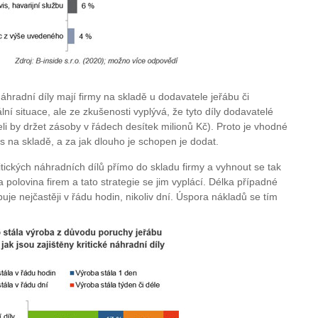
náhradní díly mají firmy na skladě u dodavatele jeřábu či
lní situace, ale ze zkušenosti vyplývá, že tyto díly dodavatelé
i by držet zásoby v řádech desítek milionů Kč). Proto je vhodné
vis na skladě, a za jak dlouho je schopen je dodat.
itických náhradních dílů přímo do skladu firmy a vyhnout se tak
ca polovina firem a tato strategie se jim vyplácí. Délka případné
je nejčastěji v řádu hodin, nikoliv dní. Úspora nákladů se tím