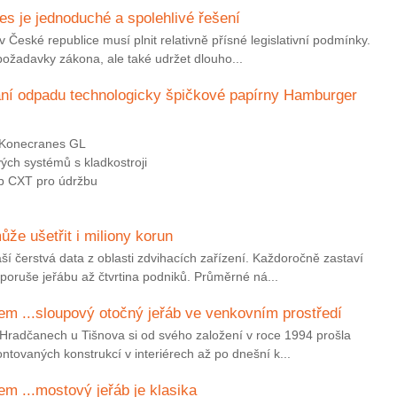
s je jednoduché a spolehlivé řešení
 České republice musí plnit relativně přísné legislativní podmínky.
požadavky zákona, ale také udržet dlouho...
ní odpadu technologicky špičkové papírny Hamburger
y Konecranes GL
vých systémů s kladkostroji
áb CXT pro údržbu
že ušetřit i miliony korun
í čerstvá data z oblasti zdvihacích zařízení. Každoročně zastaví
poruše jeřábu až čtvrtina podniků. Průměrné ná...
m ...sloupový otočný jeřáb ve venkovním prostředí
v Hradčanech u Tišnova si od svého založení v roce 1994 prošla
ovaných konstrukcí v interiérech až po dnešní k...
m ...mostový jeřáb je klasika