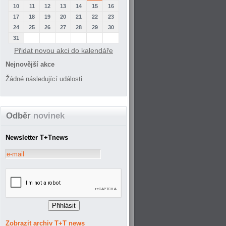
10
11
12
13
14
15
16
17
18
19
20
21
22
23
24
25
26
27
28
29
30
31
Přidat novou akci do kalendáře
Nejnovější akce
Žádné následující události
Odběr
novinek
Newsletter T+Tnews
Zobrazit archiv T+T news