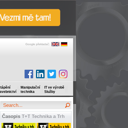
Google překladač:
tápění
Manipulační
IT ve výrobě
avebnictví
technika
Služby
Časopis
T+T Technika a Trh