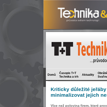
Časopis T+T
Obrábě
Domů
Aktuality
Technika a trh
Svařov
Kriticky
důležité jeřáby
minimalizovat jejich n
Více než polovina firem, které pro