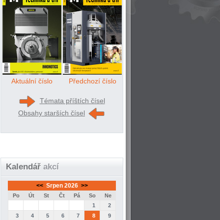
Aktuální číslo
Předchozí číslo
Témata příštích čísel
Obsahy starších čísel
Kalendář
akcí
<<
Srpen 2026
>>
Po
Út
St
Čt
Pá
So
Ne
1
2
3
4
5
6
7
8
9