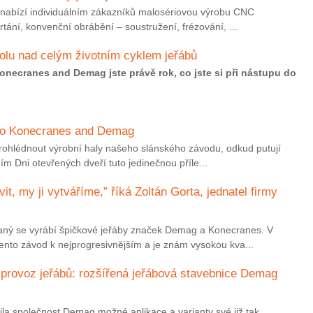
, nabízí individuálním zákazníků malosériovou výrobu CNC
rtání, konvenční obrábění – soustružení, frézování, ...
olu nad celým životním cyklem jeřábů
onecranes and Demag jste právě rok, co jste si při nástupu do
y do Konecranes and Demag
prohlédnout výrobní haly našeho slánského závodu, odkud putují
ím Dni otevřených dveří tuto jedinečnou příle...
t, my ji vytváříme,” říká Zoltán Gorta, jednatel firmy
aný se vyrábí špičkové jeřáby značek Demag a Konecranes. V
ento závod k nejprogresivnějším a je znám vysokou kva...
a provoz jeřábů: rozšířená jeřábová stavebnice Demag
ila společnost Demag možné aplikace a varianty své již tak