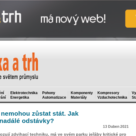
ní
Elektrotechnika
Pohony
Komponenty
Kompresory
Vy
ání
Energetika
Automatizace
Materiály
Vzduchotechnika
St
 nemohou zůstat stát. Jak
enadálé odstávky?
13 Duben 2021
vozují zdvihací techniku, má ve svém parku jeřáby kritické pro