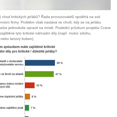
vý chod kritických jeřábů? Řada provozovatelů spoléhá na své
rvisní firmy. Problém však nastává ve chvíli, kdy se na jeřábu
ý nelze jednoduše opravit na místě. Poslední průzkum projektu Crane
 zajištěné tyto kritické náhradní díly (např. motor zdvihu,
 nebo lanový buben).