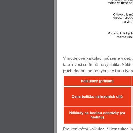
V modelové kalkulaci můžeme vidět, ž
tato investice firmě nevyplatila. Něk
jejich dodání se pohybuje v řádu týdnů
Pro konkrétní kalkulaci či konzultac