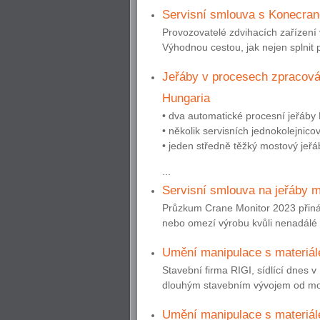
Servisní smlouva s Konecrane
Provozovatelé zdvihacích zařízení v
Výhodnou cestou, jak nejen splnit 
Jeřáby v procesech zpracová
Hungaria
• dva automatické procesní jeřáb
• několik servisních jednokolejnico
• jeden středně těžký mostový jeř
...
Servisní smlouva na jeřáby mů
Průzkum Crane Monitor 2023 přináš
nebo omezí výrobu kvůli nenadálé 
Umění manipulace s materiále
Stavební firma RIGI, sídlící dnes 
dlouhým stavebním vývojem od mont
Umění manipulace s materiále