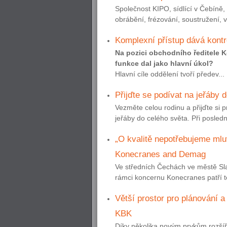
Společnost KIPO, sídlící v Čebíně
obrábění, frézování, soustružení, v
Komplexní přístup dává kontr
Na pozici obchodního ředitele K
funkce dal jako hlavní úkol?
Hlavní cíle oddělení tvoří předev...
Přijďte se podívat na jeřáb
Vezměte celou rodinu a přijďte si 
jeřáby do celého světa. Při posledn
„O kvalitě nepotřebujeme mluvi
Konecranes and Demag
Ve středních Čechách ve městě Sl
rámci koncernu Konecranes patří t
Větší prostor pro plánování 
KBK
Díky několika novým prvkům rozšíř