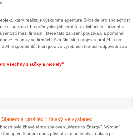
o.
rojekt, který realizuje výzkumná agentura B-inside pro společnost
e situaci na trhu průmyslových jeřábů a zdvihacích zařízení v
ušeností mezi firmami, které tato zařízení používají, a pomáhá
eřábové techniky ve firmách. Aktuální vlna projektu proběhla na
í 334 respondentů, kteří jsou ve výrobních firmách odpovědní za
.
 pro všechny značky a modely”
Slaném si prohlédl i finský velvyslanec
ostí bylo žhavé téma spaloven „Waste to Energy". Výrobní
Demag ve Slaném dnes přivítal vzácné hosty z oblasti pr...