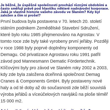
Je běžné, že úspěšné společnosti prochází různými obdobími a
často směřují právě pod hlavičku některé nadnárodní korporace.
Jaká je vlastně historie vašeho závodu ve Slaném? Kdy byl
založen a čím si prošel?
První budova byla postavena v 70. letech 20. století
státním podnikem Zemědělské Stavební Sdružení,
které bylo roku 1985 přejmenováno na Agrostav. V
tomto roce zde byly také vyrobeny první jeřáby. Později
v roce 1988 byly poprvé doplněny komponenty od
Demagu. Od privatizace Agrostavu roku 1991 patřil
závod pod Mannesmann Dematic Fördertechnik.
Klíčovými byly pro závod ve Slaném roky 2002 a 2003,
kdy zde byla založena dceřinná společnost Demag
Cranes & Components GmbH. Byly postaveny nové
haly a od té doby až do současnosti zde běží souvislá
výroba jeřábů a víceúčelových navijáků na ploše téměř
15 000 m2.