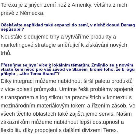
Terexu je z jiných zemí než z Ameriky, většina z nich
právě z Německa.
Očekáváte například také expanzi do zemí, v nichž dosud Demag
nepůsobil?
Neustále sledujeme trhy a vytváříme produkty a
marketingové strategie směřující k získávání nových
trhů.
Přesuňme se nyní více k lokálním tématům. Změnilo se s novým
vlastníkem něco pro váš závod ve Slaném, kromě toho, že k logu
přibylo „...the Terex Brand"?
Díky integraci můžeme nabídnout širší paletu produktů
z více oblastí průmyslu. Umíme řešit problémy spojené
s transportem a logistikou na pracovištích v kontextu s
mezinárodním materiálovým tokem a řízením zásob. Ve
všech těchto oblastech také zajišťujeme servis. Našim
zákazníkům můžeme nabídnout lepší dostupnost a
flexibilitu díky propojení s dalšími divizemi Terex.