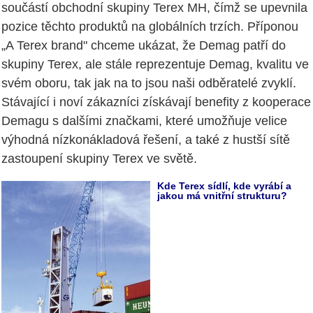
součástí obchodní skupiny Terex MH, čímž se upevnila
pozice těchto produktů na globálních trzích. Příponou
„A Terex brand" chceme ukázat, že Demag patří do
skupiny Terex, ale stále reprezentuje Demag, kvalitu ve
svém oboru, tak jak na to jsou naši odběratelé zvyklí.
Stávající i noví zákazníci získávají benefity z kooperace
Demagu s dalšími značkami, které umožňuje velice
výhodná nízkonákladová řešení, a také z hustší sítě
zastoupení skupiny Terex ve světě.
Kde Terex sídlí, kde vyrábí a
jakou má vnitřní strukturu?