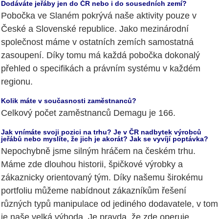
Dodáváte jeřáby jen do ČR nebo i do sousedních zemí?
Pobočka ve Slaném pokrývá naše aktivity pouze v
České a Slovenské republice. Jako mezinárodní
společnost máme v ostatních zemích samostatná
zasoupení. Díky tomu má každá pobočka dokonalý
přehled o specifikách a právním systému v každém
regionu.
Kolik máte v současnosti zaměstnanců?
Celkový počet zaměstnanců Demagu je 166.
Jak vnímáte svoji pozici na trhu? Je v ČR nadbytek výrobců
jeřábů nebo myslíte, že jich je akorát? Jak se vyvíjí poptávka?
Nepochybně jsme silným hráčem na českém trhu.
Máme zde dlouhou historii, špičkové výrobky a
zákaznicky orientovaný tým. Díky našemu širokému
portfoliu můžeme nabídnout zákazníkům řešení
různých typů manipulace od jediného dodavatele, v tom
je naše velká výhoda. Je pravda, že zde operuje