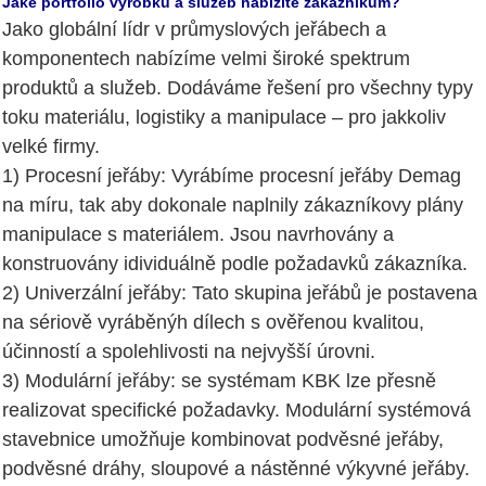
Jaké portfolio výrobků a služeb nabízíte zákazníkům?
Jako globální lídr v průmyslových jeřábech a
komponentech nabízíme velmi široké spektrum
produktů a služeb. Dodáváme řešení pro všechny typy
toku materiálu, logistiky a manipulace – pro jakkoliv
velké firmy.
1) Procesní jeřáby: Vyrábíme procesní jeřáby Demag
na míru, tak aby dokonale naplnily zákazníkovy plány
manipulace s materiálem. Jsou navrhovány a
konstruovány idividuálně podle požadavků zákazníka.
2) Univerzální jeřáby: Tato skupina jeřábů je postavena
na sériově vyráběnýh dílech s ověřenou kvalitou,
účinností a spolehlivosti na nejvyšší úrovni.
3) Modulární jeřáby: se systémam KBK lze přesně
realizovat specifické požadavky. Modulární systémová
stavebnice umožňuje kombinovat podvěsné jeřáby,
podvěsné dráhy, sloupové a nástěnné výkyvné jeřáby.