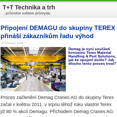
T+T Technika a trh
...průvodce světem průmyslu
Připojení DEMAGU do skupiny TEREX
přináší zákazníkům řadu výhod
10 Červenec 2014
Demag je nyní součástí
koncernu Terex Material
Handling & Port Solutions,
jak ke spojení došlo? Jak
dlouho tento proces trval?
Proces začlenění Demag Cranes AG do skupiny Terex
začal v květnu 2011, v srpnu téhož roku vlastnil Terex
již 80 % akcií Demagu. Příchodem Demag Cranes AG