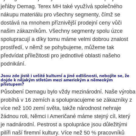
jeřáby Demag. Terex MH také využívá společného
nákupu materiálu pro všechny segmenty, čímž se
dostává na mnohem příznivější prodejní ceny vůči
našim zákazníkům. Všechny segmenty spolu úzce
spolupracují a díky tomu máme velmi dobrou znalost
prostředí, v němž se pohybujeme, můžeme tak
předvídat příležitosti pro jednotlivé oblasti našeho
podnikání.
Jsou zde jistě i určité kulturní a jiné odlišnosti, nebojíte se, že
dojde k nějakým střetům mezi americkým a německým
přístupem?
Působení Demagu bylo vždy mezinárodní. Naše výroba
probíhá v 16 zemích a spolupracujeme se zákazníky z
více než 100 zemí světa, takže národnost nehraje
žádnou roli, Němci i Američané máme stejný cíl, který
je nadnárodní. Pestrost a spolupráce jsou důležitými
pilíři naší firemní kultury. Více než 50 % pracovníků