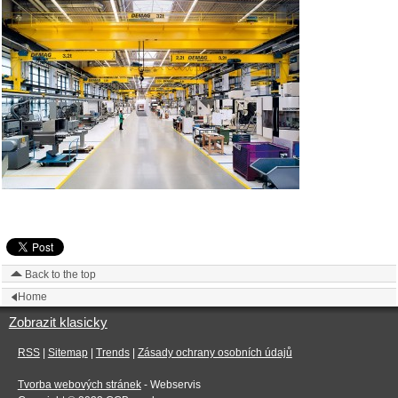
Back to the top
Home
Zobrazit klasicky
RSS
|
Sitemap
|
Trends
|
Zásady ochrany osobních údajů
Tvorba webových stránek
- Webservis