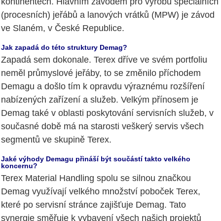
kontinentech. Hlavním závodem pro výrobu speciálních
(procesních) jeřábů a lanových vrátků (MPW) je závod
ve Slaném, v České Republice.
Jak zapadá do této struktury Demag?
Zapadá sem dokonale. Terex dříve ve svém portfoliu
neměl průmyslové jeřáby, to se změnilo příchodem
Demagu a došlo tím k opravdu výraznému rozšíření
nabízených zařízení a služeb. Velkým přínosem je
Demag také v oblasti poskytování servisních služeb, v
současné době má na starosti veškerý servis všech
segmentů ve skupině Terex.
Jaké výhody Demagu přináší být součástí takto velkého
koncernu?
Terex Material Handling spolu se silnou značkou
Demag využívají velkého množství poboček Terex,
které po servisní stránce zajišťuje Demag. Tato
synergie směřuje k vybavení všech našich projektů