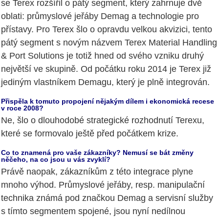
se Terex rozšířil o pátý segment, který zahrnuje dvě
oblati: průmyslové jeřáby Demag a technologie pro
přístavy. Pro Terex šlo o opravdu velkou akvizici, tento
pátý segment s novým názvem Terex Material Handling
& Port Solutions je totiž hned od svého vzniku druhý
největší ve skupině. Od počátku roku 2014 je Terex již
jediným vlastníkem Demagu, který je plně integrován.
Přispěla k tomuto propojení nějakým dílem i ekonomická recese
v roce 2008?
Ne, šlo o dlouhodobé strategické rozhodnutí Terexu,
které se formovalo ještě před počátkem krize.
Co to znamená pro vaše zákazníky? Nemusí se bát změny
něčeho, na co jsou u vás zvyklí?
Právě naopak, zákazníkům z této integrace plyne
mnoho výhod. Průmyslové jeřáby, resp. manipulační
technika známá pod značkou Demag a servisní služby
s tímto segmentem spojené, jsou nyní nedílnou