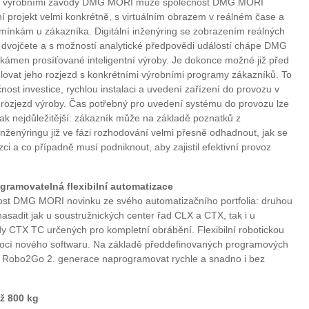
e s výrobními závody DMG MORI může společnost DMG MORI
 projekt velmi konkrétně, s virtuálním obrazem v reálném čase a
odmínkám u zákazníka. Digitální inženýring se zobrazením reálných
ho dvojčete a s možností analytické předpovědi událostí chápe DMG
kámen prosíťované inteligentní výroby. Je dokonce možné již před
ulovat jeho rozjezd s konkrétními výrobními programy zákazníků. To
ost investice, rychlou instalaci a uvedení zařízení do provozu v
 rozjezd výroby. Čas potřebný pro uvedení systému do provozu lze
však nejdůležitější: zákazník může na základě poznatků z
 inženýringu již ve fázi rozhodování velmi přesně odhadnout, jak se
ci a co případně musí podniknout, aby zajistil efektivní provoz
ramovatelná flexibilní automatizace
ost DMG MORI novinku ze svého automatizačního portfolia: druhou
asadit jak u soustružnických center řad CLX a CTX, tak i u
dy CTX TC určených pro kompletní obrábění. Flexibilní robotickou
mocí nového softwaru. Na základě předdefinovaných programových
u Robo2Go 2. generace naprogramovat rychle a snadno i bez
ž 800 kg