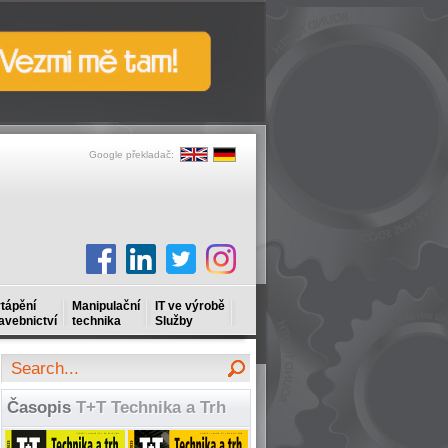
Google překladač:
tápění
Manipulační
IT ve výrobě
avebnictví
technika
Služby
Časopis
T+T Technika a Trh