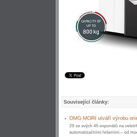
Související články:
DMG MORI utváří výrobu ori
29 ze svých 45 exponátů na velet
automatizačními řešeními – od mod