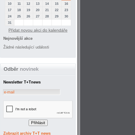
10
11
12
13
14
15
16
17
18
19
20
21
22
23
24
25
26
27
28
29
30
31
Přidat novou akci do kalendáře
Nejnovější akce
Žádné následující události
Odběr
novinek
Newsletter T+Tnews
Zobrazit archiv T+T news