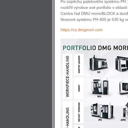
Po úspěchu paletového systému PH 15
rozšířil výrobce své portfolio v obl
Centra řad DMU monoBLOCK a duoBLO
Nosnost systému PH 400 je 530 kg ve 
https://cz.dmgmori.com