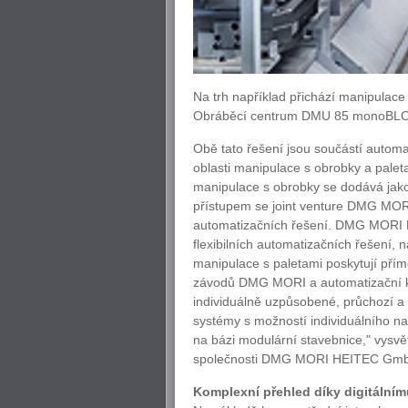
Na trh například přichází manipulace
Obráběcí centrum DMU 85 monoBLO
Obě tato řešení jsou součástí autom
oblasti manipulace s obrobky a palet
manipulace s obrobky se dodává jak
přístupem se joint venture DMG MOR
automatizačních řešení. DMG MORI H
flexibilních automatizačních řešení,
manipulace s paletami poskytují pří
závodů DMG MORI a automatizační k
individuálně uzpůsobené, průchozí a
systémy s možností individuálního n
na bázi modulární stavebnice," vysv
společnosti DMG MORI HEITEC Gm
Komplexní přehled díky digitálním