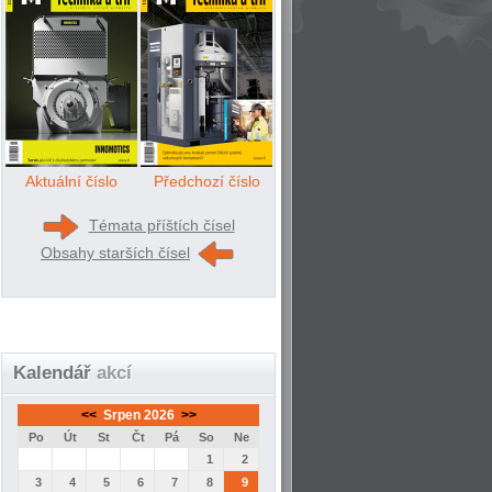
Aktuální číslo
Předchozí číslo
Témata příštích čísel
Obsahy starších čísel
Kalendář
akcí
<<
Srpen 2026
>>
Po
Út
St
Čt
Pá
So
Ne
1
2
3
4
5
6
7
8
9