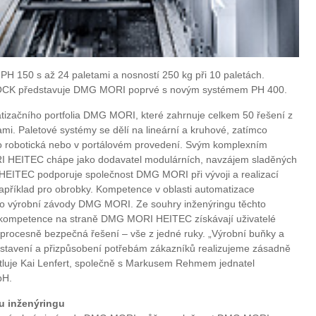
 PH 150 s až 24 paletami a nosností 250 kg při 10 paletách.
CK představuje DMG MORI poprvé s novým systémem PH 400.
atizačního portfolia DMG MORI, které zahrnuje celkem 50 řešení z
ami. Paletové systémy se dělí na lineární a kruhové, zatímco
o robotická nebo v portálovém provedení. Svým komplexním
I HEITEC chápe jako dodavatel modulárních, navzájem sladěných
EITEC podporuje společnost DMG MORI při vývoji a realizací
 například pro obrobky. Kompetence v oblasti automatizace
mo výrobní závody DMG MORI. Ze souhry inženýringu těchto
ompetence na straně DMG MORI HEITEC získávají uživatelé
 procesně bezpečná řešení – vše z jedné ruky. „Výrobní buňky a
astavení a přizpůsobení potřebám zákazníků realizujeme zásadně
ětluje Kai Lenfert, společně s Markusem Rehmem jednatel
bH.
u inženýringu