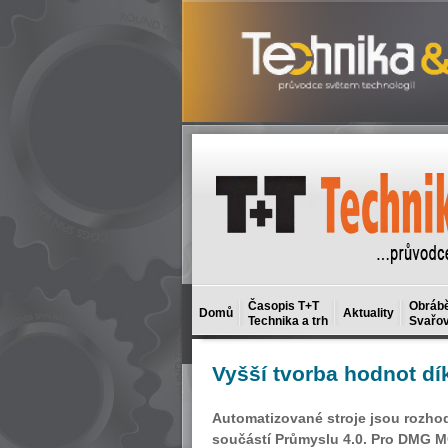
Časopis T+T
Obrábě
Domů
Aktuality
Technika a trh
Svařov
Vyšší
tvorba hodnot dí
Automatizované stroje jsou rozhod
součástí Průmyslu 4.0. Pro DMG MO