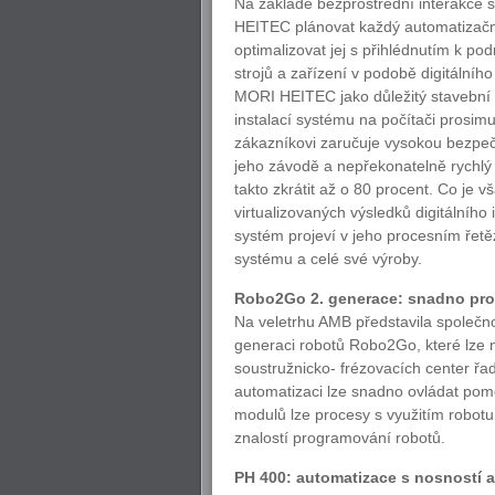
Na základě bezprostřední interakc
HEITEC plánovat každý automatizační
optimalizovat jej s přihlédnutím k p
strojů a zařízení v podobě digitální
MORI HEITEC jako důležitý stavební 
instalací systému na počítači prosim
zákazníkovi zaručuje vysokou bezpečn
jeho závodě a nepřekonatelně rychlý
takto zkrátit až o 80 procent. Co je 
virtualizovaných výsledků digitálního
systém projeví v jeho procesním řetěz
systému a celé své výroby.
Robo2Go 2. generace: snadno prog
Na veletrhu AMB představila společn
generaci robotů Robo2Go, které lze n
soustružnicko- frézovacích center řa
automatizaci lze snadno ovládat po
modulů lze procesy s využitím robot
znalostí programování robotů.
PH 400: automatizace s nosností a