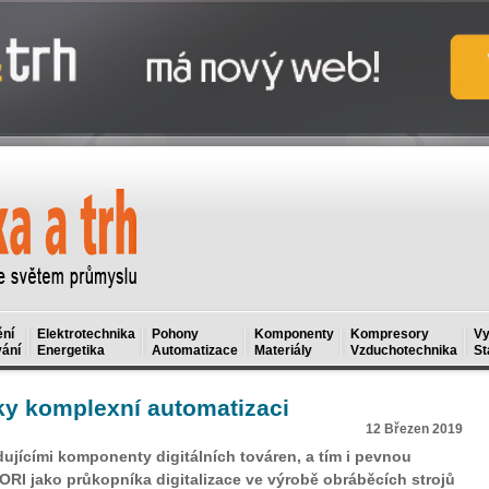
ní
Elektrotechnika
Pohony
Komponenty
Kompresory
Vy
ání
Energetika
Automatizace
Materiály
Vzduchotechnika
St
ky komplexní automatizaci
12 Březen 2019
ujícími komponenty digitálních továren, a tím i pevnou
RI jako průkopníka digitalizace ve výrobě obráběcích strojů