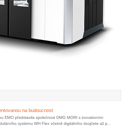
entovanou na budoucnost
rhu EMO představila společnost DMG MORI s inovativními
ulárního systému WH Flex včetně digitálního dvojčete až p...