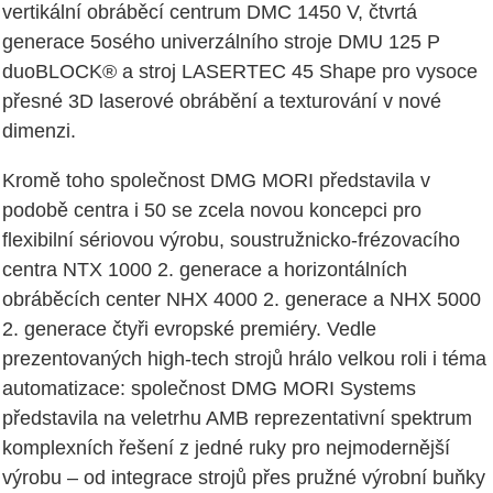
vertikální obráběcí centrum DMC 1450 V, čtvrtá
generace 5osého univerzálního stroje DMU 125 P
duoBLOCK® a stroj LASERTEC 45 Shape pro vysoce
přesné 3D laserové obrábění a texturování v nové
dimenzi.
Kromě toho společnost DMG MORI představila v
podobě centra i 50 se zcela novou koncepci pro
flexibilní sériovou výrobu, soustružnicko-frézovacího
centra NTX 1000 2. generace a horizontálních
obráběcích center NHX 4000 2. generace a NHX 5000
2. generace čtyři evropské premiéry. Vedle
prezentovaných high-tech strojů hrálo velkou roli i téma
automatizace: společnost DMG MORI Systems
představila na veletrhu AMB reprezentativní spektrum
komplexních řešení z jedné ruky pro nejmodernější
výrobu – od integrace strojů přes pružné výrobní buňky