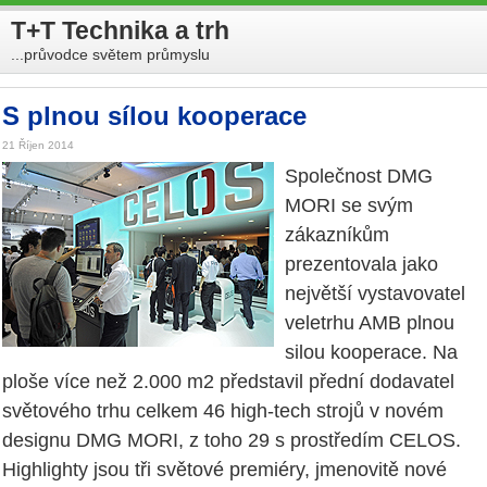
T+T Technika a trh
...průvodce světem průmyslu
S plnou sílou kooperace
21 Říjen 2014
Společnost DMG
MORI se svým
zákazníkům
prezentovala jako
největší vystavovatel
veletrhu AMB plnou
silou kooperace. Na
ploše více než 2.000 m2 představil přední dodavatel
světového trhu celkem 46 high-tech strojů v novém
designu DMG MORI, z toho 29 s prostředím CELOS.
Highlighty jsou tři světové premiéry, jmenovitě nové