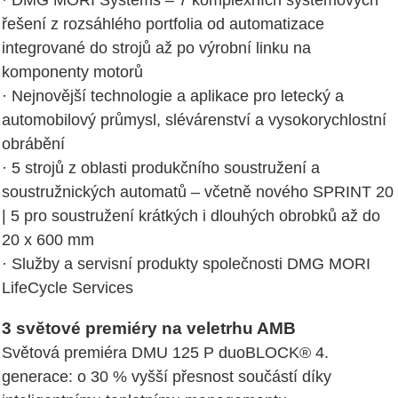
· DMG MORI Systems – 7 komplexních systémových
řešení z rozsáhlého portfolia od automatizace
integrované do strojů až po výrobní linku na
komponenty motorů
· Nejnovější technologie a aplikace pro letecký a
automobilový průmysl, slévárenství a vysokorychlostní
obrábění
· 5 strojů z oblasti produkčního soustružení a
soustružnických automatů – včetně nového SPRINT 20
| 5 pro soustružení krátkých i dlouhých obrobků až do
20 x 600 mm
· Služby a servisní produkty společnosti DMG MORI
LifeCycle Services
3 světové premiéry na veletrhu AMB
Světová premiéra DMU 125 P duoBLOCK® 4.
generace: o 30 % vyšší přesnost součástí díky