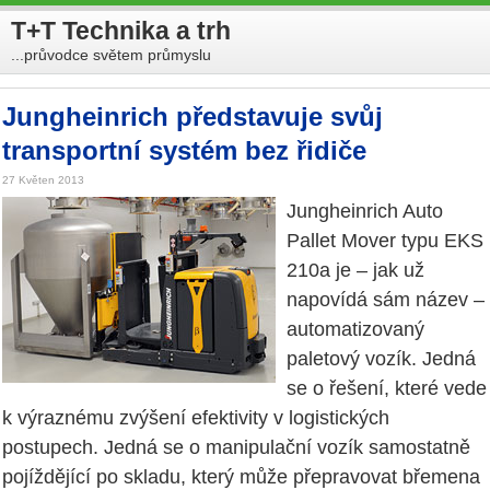
T+T Technika a trh
...průvodce světem průmyslu
Jungheinrich představuje svůj
transportní systém bez řidiče
27 Květen 2013
Jungheinrich Auto
Pallet Mover typu EKS
210a je – jak už
napovídá sám název –
automatizovaný
paletový vozík. Jedná
se o řešení, které vede
k výraznému zvýšení efektivity v logistických
postupech. Jedná se o manipulační vozík samostatně
pojíždějící po skladu, který může přepravovat břemena