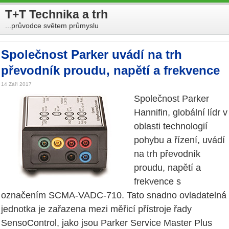
T+T Technika a trh
...průvodce světem průmyslu
Společnost Parker uvádí na trh
převodník proudu, napětí a frekvence
14 Září 2017
Společnost Parker
Hannifin, globální lídr v
oblasti technologií
pohybu a řízení, uvádí
na trh převodník
proudu, napětí a
frekvence s
označením SCMA-VADC-710. Tato snadno ovladatelná
jednotka je zařazena mezi měřicí přístroje řady
SensoControl, jako jsou Parker Service Master Plus