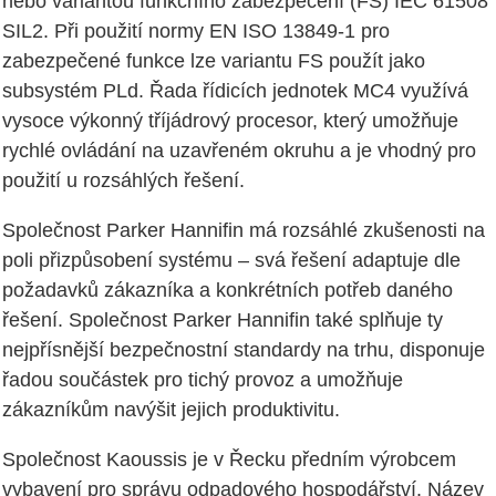
nebo variantou funkčního zabezpečení (FS) IEC 61508
SIL2. Při použití normy EN ISO 13849-1 pro
zabezpečené funkce lze variantu FS použít jako
subsystém PLd. Řada řídicích jednotek MC4 využívá
vysoce výkonný tříjádrový procesor, který umožňuje
rychlé ovládání na uzavřeném okruhu a je vhodný pro
použití u rozsáhlých řešení.
Společnost Parker Hannifin má rozsáhlé zkušenosti na
poli přizpůsobení systému – svá řešení adaptuje dle
požadavků zákazníka a konkrétních potřeb daného
řešení. Společnost Parker Hannifin také splňuje ty
nejpřísnější bezpečnostní standardy na trhu, disponuje
řadou součástek pro tichý provoz a umožňuje
zákazníkům navýšit jejich produktivitu.
Společnost Kaoussis je v Řecku předním výrobcem
vybavení pro správu odpadového hospodářství. Název