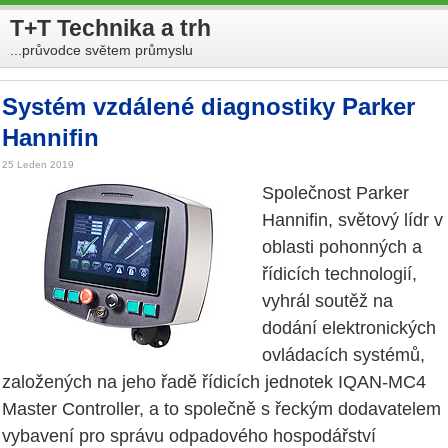
T+T Technika a trh
...průvodce světem průmyslu
Systém vzdálené diagnostiky Parker
Hannifin
25 Leden 2019
Společnost Parker
Hannifin, světový lídr v
oblasti pohonných a
řídicích technologií,
vyhrál soutěž na
dodání elektronických
ovládacích systémů,
založených na jeho řadě řídicích jednotek IQAN-MC4
Master Controller, a to společně s řeckým dodavatelem
vybavení pro správu odpadového hospodářství