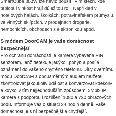
SmartCube 300W lze navíc použít i v místech, kde
teplota i vlhkost hrají důležitou roli. Například v
hotelových halách, školkách, potravinářském průmyslu,
ve vinných sklípcích, v prodejnách drogerie,
nemocnicích, obchodech s elektronikou apod.
S módem DoorCAM je vaše domácnost
bezpečnější
Pro ochranu domácností je kamera vybavena PIR
senzorem, jenž detekuje jakýkoli pohyb a posílá
oznámení do vašeho chytrého telefonu. Díky dveřnímu
módu DoorCAM s obousměrným audiem můžete
zkontrolovat jakoukoliv událost a konverzovat kdekoliv
a kdykoliv tím nejjednodušším způsobem. 3Mpix IP
kamera s podporou i rozlišení 1080 a 720 obrazových
bodů. Informuje vás o situaci 24 hodin denně, vaše
domácnost je s ní bezpečnější a chytřejší.