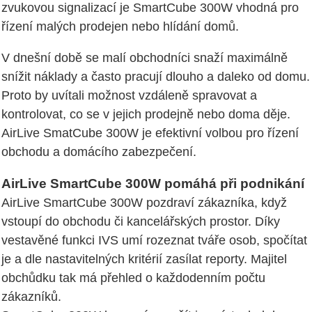
zvukovou signalizací je SmartCube 300W vhodná pro
řízení malých prodejen nebo hlídání domů.
V dnešní době se malí obchodníci snaží maximálně
snížit náklady a často pracují dlouho a daleko od domu.
Proto by uvítali možnost vzdáleně spravovat a
kontrolovat, co se v jejich prodejně nebo doma děje.
AirLive SmatCube 300W je efektivní volbou pro řízení
obchodu a domácího zabezpečení.
AirLive SmartCube 300W pomáhá při podnikání
AirLive SmartCube 300W pozdraví zákazníka, když
vstoupí do obchodu či kancelářských prostor. Díky
vestavěné funkci IVS umí rozeznat tváře osob, spočítat
je a dle nastavitelných kritérií zasílat reporty. Majitel
obchůdku tak má přehled o každodenním počtu
zákazníků.