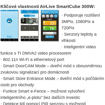
Klíčové vlastnosti AirLive SmartCube 300W:
· Podporuje rozlišení
3MPix, 1080Pix a
720Pix
· Senzory teploty a
vlhkosti
· Inteligentní video
funkce s TI DMVA2 video procesorem
· 802.11n Wi-Fi a ethernetový port
· Smart DoorCAM Mode – dveřní mód s obousměrnou
zvukovou signalizací pro domácnosti
· Smart Store Entrance Mode – dveřní mód s počítáním
osob pro obchody
· Funkce Smart e-Fence – možnost vytvoření
inteligentního „e-plotu" bez dalších investic
· Detekce lidí pomocí PIR senzoru s možností