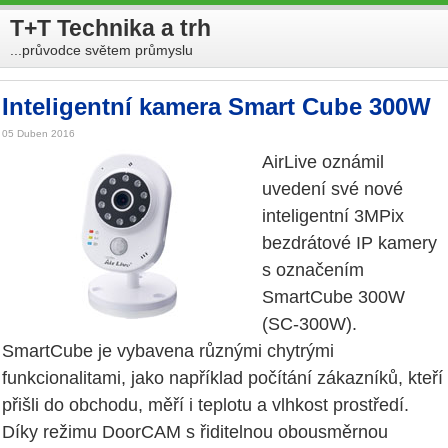
T+T Technika a trh
...průvodce světem průmyslu
Inteligentní kamera Smart Cube 300W
05 Duben 2016
AirLive oznámil
uvedení své nové
inteligentní 3MPix
bezdrátové IP kamery
s označením
SmartCube 300W
(SC-300W).
SmartCube je vybavena různými chytrými
funkcionalitami, jako například počítání zákazníků, kteří
přišli do obchodu, měří i teplotu a vlhkost prostředí.
Díky režimu DoorCAM s řiditelnou obousměrnou