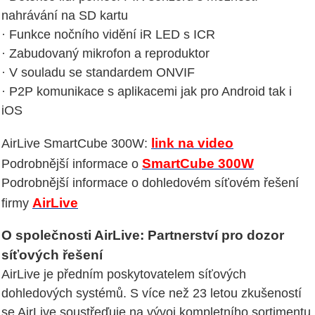
nahrávání na SD kartu
· Funkce nočního vidění iR LED s ICR
· Zabudovaný mikrofon a reproduktor
· V souladu se standardem ONVIF
· P2P komunikace s aplikacemi jak pro Android tak i
iOS
link na video
AirLive SmartCube 300W:
SmartCube 300W
Podrobnější informace o
Podrobnější informace o dohledovém síťovém řešení
AirLive
firmy
O společnosti AirLive: Partnerství pro dozor
síťových řešení
AirLive je předním poskytovatelem síťových
dohledových systémů. S více než 23 letou zkušeností
se AirLive soustřeďuje na vývoj kompletního sortimentu