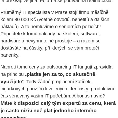
je překvapivě jiná. Pojďme se podívat na reálná čísla.
Průměrný IT specialista v Praze stojí firmu měsíčně
kolem 80 000 Kč (včetně odvodů, benefitů a dalších
nákladů). A to nemluvíme o seniorních pozicích!
Připočtěte k tomu náklady na školení, software,
hardware a nevyhnutelné prostoje – a rázem se
dostáváte na částky, při kterých se vám protočí
panenky.
Naproti tomu ceny za outsourcing IT fungují zpravidla
platíte jen za to, co skutečně
na principu „
využijete
“. Tedy žádné proplácení kafíček,
cigárkových pauz či dovolených. Jen čistý, produktivní
čas věnovaný vašim IT potřebám. A bonus navíc?
Máte k dispozici celý tým expertů za cenu, která
je často nižší než plat jednoho interního
specialisty.