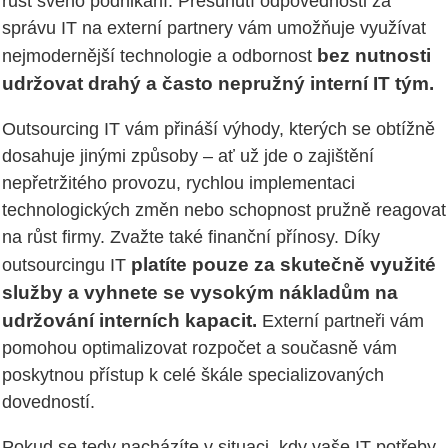
růst svého podnikání. Přesunutí odpovědnosti za
správu IT na externí partnery vám umožňuje využívat
bez nutnosti
nejmodernější technologie a odbornost
udržovat drahý a často nepružný interní IT tým.
Outsourcing IT vám přináší výhody, kterých se obtížně
dosahuje jinými způsoby – ať už jde o zajištění
nepřetržitého provozu, rychlou implementaci
technologických změn nebo schopnost pružně reagovat
na růst firmy. Zvažte také finanční přínosy. Díky
platíte pouze za skutečně využité
outsourcingu IT
služby a vyhnete se vysokým nákladům na
udržování interních kapacit.
Externí partneři vám
pomohou optimalizovat rozpočet a současně vám
poskytnou přístup k celé škále specializovaných
dovedností.
Pokud se tedy nacházíte v situaci, kdy vaše IT potřeby