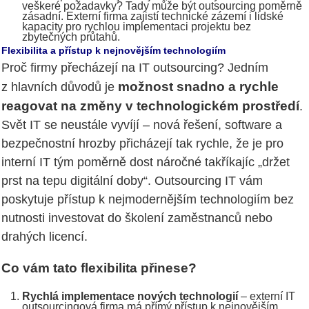
veškeré požadavky? Tady může být outsourcing poměrně
zásadní. Externí firma zajistí technické zázemí i lidské
kapacity pro rychlou implementaci projektu bez
zbytečných průtahů.
Flexibilita a přístup k nejnovějším technologiím
Proč firmy přecházejí na IT outsourcing? Jedním
možnost snadno a rychle
z hlavních důvodů je
reagovat na změny v technologickém prostředí
.
Svět IT se neustále vyvíjí – nová řešení, software a
bezpečnostní hrozby přicházejí tak rychle, že je pro
interní IT tým poměrně dost náročné takříkajíc „držet
prst na tepu digitální doby“. Outsourcing IT vám
poskytuje přístup k nejmodernějším technologiím bez
nutnosti investovat do školení zaměstnanců nebo
drahých licencí.
Co vám tato flexibilita přinese?
Rychlá implementace nových technologií
– externí IT
outsourcingová firma má přímý přístup k nejnovějším