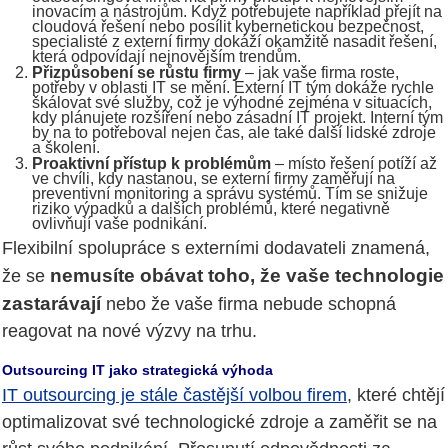
inovacím a nástrojům. Když potřebujete například přejít na
cloudová řešení nebo posílit kybernetickou bezpečnost,
specialisté z externí firmy dokáží okamžitě nasadit řešení,
která odpovídají nejnovějším trendům.
Přizpůsobení se růstu firmy
– jak vaše firma roste,
potřeby v oblasti IT se mění. Externí IT tým dokáže rychle
škálovat své služby, což je výhodné zejména v situacích,
kdy plánujete rozšíření nebo zásadní IT projekt. Interní tým
by na to potřeboval nejen čas, ale také další lidské zdroje
a školení.
Proaktivní přístup k problémům
– místo řešení potíží až
ve chvíli, kdy nastanou, se externí firmy zaměřují na
preventivní monitoring a správu systémů. Tím se snižuje
riziko výpadků a dalších problémů, které negativně
ovlivňují vaše podnikání.
Flexibilní spolupráce s externími dodavateli znamená,
nemusíte obávat toho, že vaše technologie
že se
zastarávají
nebo že vaše firma nebude schopná
reagovat na nové výzvy na trhu.
Outsourcing IT jako strategická výhoda
IT outsourcing je stále častější volbou firem
, které chtějí
optimalizovat své technologické zdroje a zaměřit se na