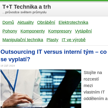
T+T Technika a trh
...průvodce světem průmyslu
Domů
Aktuality
Obrábění
Elektrotechnika
Pohony
Komponenty
Kompresory
Vytápění
Manipulační technika
Plasty
IT ve výrobě
Outsourcing IT versus interní tým – co
se vyplatí?
18 Září 2024
Stojíte na
rozcestí
mezi
vlastním IT
oddělením a