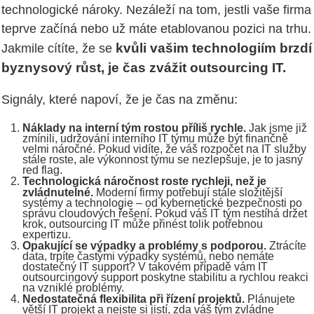
technologické nároky. Nezáleží na tom, jestli vaše firma
teprve začíná nebo už máte etablovanou pozici na trhu.
kvůli vašim technologiím brzdí
Jakmile cítíte, že se
byznysový růst, je čas zvážit outsourcing IT.
Signály, které napoví, že je čas na změnu:
Náklady na interní tým rostou příliš rychle.
Jak jsme již
zmínili, udržování interního IT týmu může být finančně
velmi náročné. Pokud vidíte, že váš rozpočet na IT služby
stále roste, ale výkonnost týmu se nezlepšuje, je to jasný
red flag.
Technologická náročnost roste rychleji, než je
zvládnutelné.
Moderní firmy potřebují stále složitější
systémy a technologie – od kybernetické bezpečnosti po
správu cloudových řešení. Pokud váš IT tým nestíhá držet
krok, outsourcing IT může přinést tolik potřebnou
expertizu.
Opakující se výpadky a problémy s podporou.
Ztrácíte
data, trpíte častými výpadky systémů, nebo nemáte
dostatečný IT support? V takovém případě vám IT
outsourcingový support poskytne stabilitu a rychlou reakci
na vzniklé problémy.
Nedostatečná flexibilita při řízení projektů.
Plánujete
větší IT projekt a nejste si jistí, zda váš tým zvládne