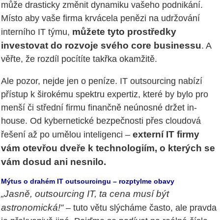
může drasticky změnit dynamiku vašeho podnikání.
Místo aby vaše firma krvácela penězi na udržování
můžete tyto prostředky
interního IT týmu,
investovat do rozvoje svého core businessu
. A
věřte, že rozdíl pocítíte takřka okamžitě.
Ale pozor, nejde jen o peníze. IT outsourcing nabízí
přístup k širokému spektru expertiz, které by bylo pro
menší či střední firmu finančně neúnosné držet in-
house. Od kybernetické bezpečnosti přes cloudová
externí IT firmy
řešení až po umělou inteligenci –
vám otevřou dveře k technologiím, o kterých se
vám dosud ani nesnilo.
Mýtus o drahém IT outsourcingu – rozptylme obavy
„Jasně, outsourcing IT, ta cena musí být
astronomická!“
– tuto větu slýcháme často, ale pravda