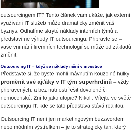
outsourcingem IT? Tento článek vám ukáže, jak externí
využívání IT služeb může dramaticky změnit váš
byznys. Odhalíme skryté náklady interních týmů a
představíme výhody IT outsourcingu. Připravte se –
vaše vnímání firemních technologií se může od základů
změnit.
Outsourcing IT – když se náklady mění v investice
Představte si, že byste mohli mávnutím kouzelné hůlky
proměnit své ajťáky v IT tým superhrdinů
– vždy
připravených, a bez nutnosti řešit dovolené či
nemocenské. Zní to jako utopie? Nikoli. Vítejte ve světě
outsourcingu IT, kde se tato představa stává realitou.
Outsourcing IT není jen marketingovým buzzwordem
nebo módním výstřelkem – je to strategický tah, který