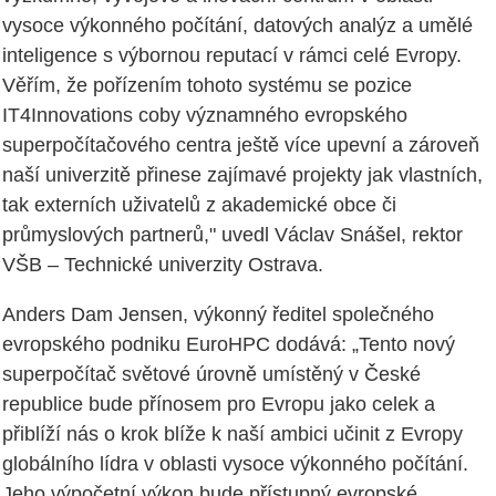
vysoce výkonného počítání, datových analýz a umělé
inteligence s výbornou reputací v rámci celé Evropy.
Věřím, že pořízením tohoto systému se pozice
IT4Innovations coby významného evropského
superpočítačového centra ještě více upevní a zároveň
naší univerzitě přinese zajímavé projekty jak vlastních,
tak externích uživatelů z akademické obce či
průmyslových partnerů," uvedl Václav Snášel, rektor
VŠB – Technické univerzity Ostrava.
Anders Dam Jensen, výkonný ředitel společného
evropského podniku EuroHPC dodává: „Tento nový
superpočítač světové úrovně umístěný v České
republice bude přínosem pro Evropu jako celek a
přiblíží nás o krok blíže k naší ambici učinit z Evropy
globálního lídra v oblasti vysoce výkonného počítání.
Jeho výpočetní výkon bude přístupný evropské