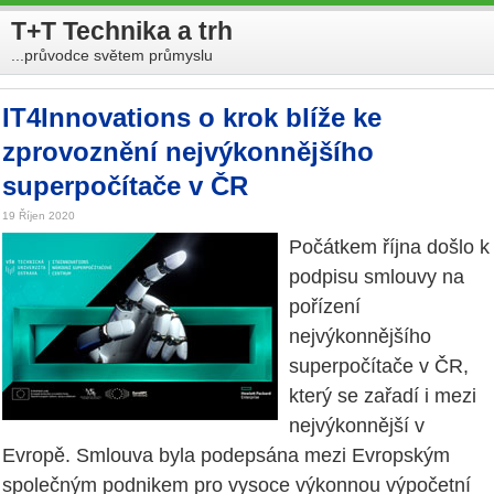
T+T Technika a trh
...průvodce světem průmyslu
IT4Innovations o krok blíže ke
zprovoznění nejvýkonnějšího
superpočítače v ČR
19 Říjen 2020
Počátkem října došlo k
podpisu smlouvy na
pořízení
nejvýkonnějšího
superpočítače v ČR,
který se zařadí i mezi
nejvýkonnější v
Evropě. Smlouva byla podepsána mezi Evropským
společným podnikem pro vysoce výkonnou výpočetní