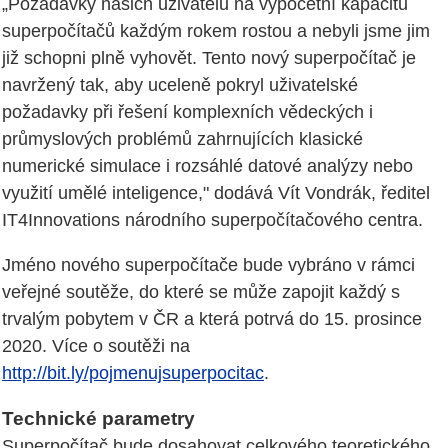
„Požadavky našich uživatelů na výpočetní kapacitu
superpočítačů každým rokem rostou a nebyli jsme jim
již schopni plně vyhovět. Tento nový superpočítač je
navržený tak, aby uceleně pokryl uživatelské
požadavky při řešení komplexních vědeckých i
průmyslových problémů zahrnujících klasické
numerické simulace i rozsáhlé datové analýzy nebo
využití umělé inteligence," dodává Vít Vondrák, ředitel
IT4Innovations národního superpočítačového centra.
Jméno nového superpočítače bude vybráno v rámci
veřejné soutěže, do které se může zapojit každý s
trvalým pobytem v ČR a která potrvá do 15. prosince
2020. Více o soutěži na
http://bit.ly/pojmenujsuperpocitac
.
Technické parametry
Superpočítač bude dosahovat celkového teoretického