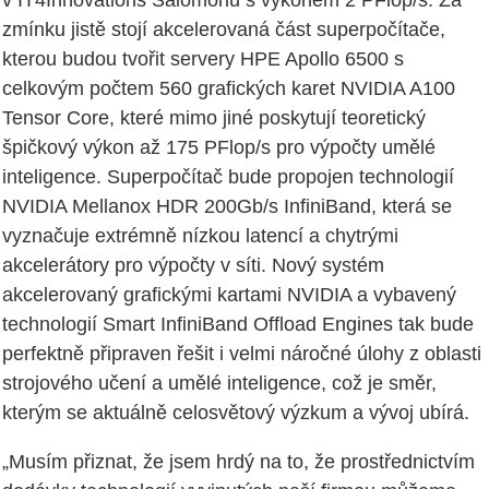
v IT4Innovations Salomonu s výkonem 2 PFlop/s. Za
zmínku jistě stojí akcelerovaná část superpočítače,
kterou budou tvořit servery HPE Apollo 6500 s
celkovým počtem 560 grafických karet NVIDIA A100
Tensor Core, které mimo jiné poskytují teoretický
špičkový výkon až 175 PFlop/s pro výpočty umělé
inteligence. Superpočítač bude propojen technologií
NVIDIA Mellanox HDR 200Gb/s InfiniBand, která se
vyznačuje extrémně nízkou latencí a chytrými
akcelerátory pro výpočty v síti. Nový systém
akcelerovaný grafickými kartami NVIDIA a vybavený
technologií Smart InfiniBand Offload Engines tak bude
perfektně připraven řešit i velmi náročné úlohy z oblasti
strojového učení a umělé inteligence, což je směr,
kterým se aktuálně celosvětový výzkum a vývoj ubírá.
„Musím přiznat, že jsem hrdý na to, že prostřednictvím