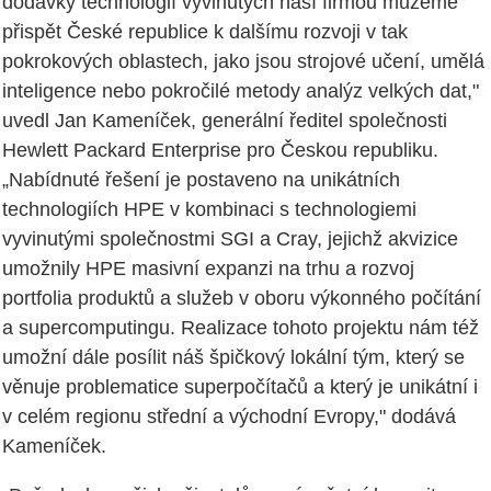
dodávky technologií vyvinutých naší firmou můžeme
přispět České republice k dalšímu rozvoji v tak
pokrokových oblastech, jako jsou strojové učení, umělá
inteligence nebo pokročilé metody analýz velkých dat,"
uvedl Jan Kameníček, generální ředitel společnosti
Hewlett Packard Enterprise pro Českou republiku.
„Nabídnuté řešení je postaveno na unikátních
technologiích HPE v kombinaci s technologiemi
vyvinutými společnostmi SGI a Cray, jejichž akvizice
umožnily HPE masivní expanzi na trhu a rozvoj
portfolia produktů a služeb v oboru výkonného počítání
a supercomputingu. Realizace tohoto projektu nám též
umožní dále posílit náš špičkový lokální tým, který se
věnuje problematice superpočítačů a který je unikátní i
v celém regionu střední a východní Evropy," dodává
Kameníček.