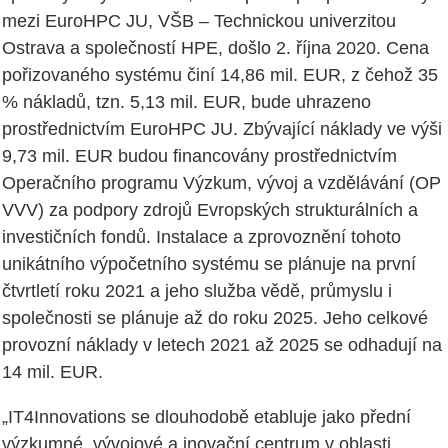
mezi EuroHPC JU, VŠB – Technickou univerzitou
Ostrava a společností HPE, došlo 2. října 2020. Cena
pořizovaného systému činí 14,86 mil. EUR, z čehož 35
% nákladů, tzn. 5,13 mil. EUR, bude uhrazeno
prostřednictvím EuroHPC JU. Zbývající náklady ve výši
9,73 mil. EUR budou financovány prostřednictvím
Operačního programu Výzkum, vývoj a vzdělávání (OP
VVV) za podpory zdrojů Evropských strukturálních a
investičních fondů. Instalace a zprovoznění tohoto
unikátního výpočetního systému se plánuje na první
čtvrtletí roku 2021 a jeho služba vědě, průmyslu i
společnosti se plánuje až do roku 2025. Jeho celkové
provozní náklady v letech 2021 až 2025 se odhadují na
14 mil. EUR.
„IT4Innovations se dlouhodobě etabluje jako přední
výzkumné, vývojové a inovační centrum v oblasti