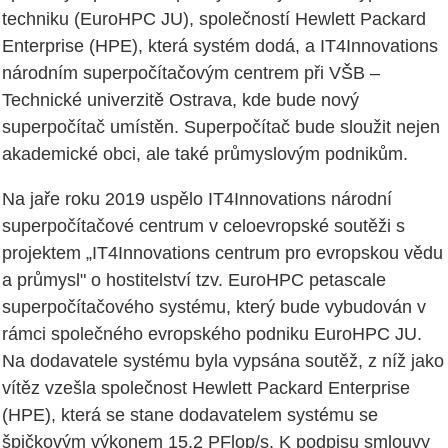
techniku (EuroHPC JU), společností Hewlett Packard
Enterprise (HPE), která systém dodá, a IT4Innovations
národním superpočítačovým centrem při VŠB –
Technické univerzitě Ostrava, kde bude nový
superpočítač umístěn. Superpočítač bude sloužit nejen
akademické obci, ale také průmyslovým podnikům.
Na jaře roku 2019 uspělo IT4Innovations národní
superpočítačové centrum v celoevropské soutěži s
projektem „IT4Innovations centrum pro evropskou vědu
a průmysl" o hostitelství tzv. EuroHPC petascale
superpočítačového systému, který bude vybudován v
rámci společného evropského podniku EuroHPC JU.
Na dodavatele systému byla vypsána soutěž, z níž jako
vítěz vzešla společnost Hewlett Packard Enterprise
(HPE), která se stane dodavatelem systému se
špičkovým výkonem 15,2 PFlop/s. K podpisu smlouvy