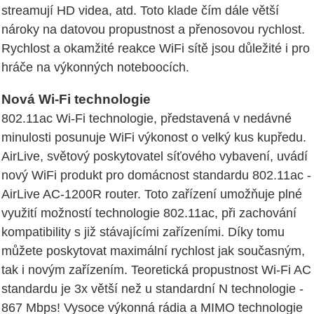
streamují HD videa, atd. Toto klade čím dále větší
nároky na datovou propustnost a přenosovou rychlost.
Rychlost a okamžité reakce WiFi sítě jsou důležité i pro
hráče na výkonných noteboocích.
Nová Wi-Fi technologie
802.11ac Wi-Fi technologie, představená v nedávné
minulosti posunuje WiFi výkonost o velký kus kupředu.
AirLive, světový poskytovatel síťového vybavení, uvádí
nový WiFi produkt pro domácnost standardu 802.11ac -
AirLive AC-1200R router. Toto zařízení umožňuje plné
využití možností technologie 802.11ac, při zachování
kompatibility s již stávajícími zařízeními. Díky tomu
můžete poskytovat maximální rychlost jak současným,
tak i novým zařízením. Teoretická propustnost Wi-Fi AC
standardu je 3x větší než u standardní N technologie -
867 Mbps! Vysoce výkonná rádia a MIMO technologie