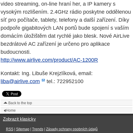
video streaming, on-line hraní her, a IP kamery s
vysokým rozlišením. 2.4GHz rádio poskytne oddělenou
síť pro počítače, tablety, telefony a další zařízení. Díky
podpoře gigabitových LAN portů bude spojení s vaším
domácím úložištěm dat rychlé jako blesk. Nové AirLive
bezdrátové AC zařízení je určeno pro aplikace
budoucnosti.
http://www.airlive.com/product/AC-1200R
Kontakt: Ing. Libuše Krejzlíková, email:
liba@airlive.com
tel.: 722952100
Back to the top
Home
Zobrazit klasicky
RSS
|
Sitemap
|
Trends
|
Zásady ochrany osobních údajů