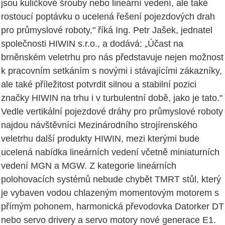
jsou kuličkové šrouby nebo lineární vedení, ale také
rostoucí poptávku o ucelená řešení pojezdových drah
pro průmyslové roboty," říká Ing. Petr Jašek, jednatel
společnosti HIWIN s.r.o., a dodává: „Účast na
brněnském veletrhu pro nás představuje nejen možnost
k pracovním setkáním s novými i stávajícími zákazníky,
ale také příležitost potvrdit silnou a stabilní pozici
značky HIWIN na trhu i v turbulentní době, jako je tato."
Vedle vertikální pojezdové dráhy pro průmyslové roboty
najdou návštěvníci Mezinárodního strojírenského
veletrhu další produkty HIWIN, mezi kterými bude
ucelená nabídka lineárních vedení včetně miniaturních
vedení MGN a MGW. Z kategorie lineárních
polohovacích systémů nebude chybět TMRT stůl, který
je vybaven vodou chlazeným momentovým motorem s
přímým pohonem, harmonická převodovka Datorker DT
nebo servo drivery a servo motory nové generace E1.