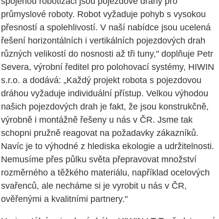
spojenou robotizaci jsou pojezdové dráhy pro
průmyslové roboty. Robot vyžaduje pohyb s vysokou
přesností a spolehlivostí. V naší nabídce jsou ucelená
řešení horizontálních i vertikálních pojezdových drah
různých velikostí do nosnosti až tři tuny," doplňuje Petr
Severa, výrobní ředitel pro polohovací systémy, HIWIN
s.r.o. a dodává: „Každý projekt robota s pojezdovou
dráhou vyžaduje individuální přístup. Velkou výhodou
našich pojezdových drah je fakt, že jsou konstrukčně,
výrobně i montážně řešeny u nás v ČR. Jsme tak
schopni pružně reagovat na požadavky zákazníků.
Navíc je to výhodné z hlediska ekologie a udržitelnosti.
Nemusíme přes půlku světa přepravovat množství
rozměrného a těžkého materiálu, například ocelových
svařenců, ale necháme si je vyrobit u nás v ČR,
ověřenými a kvalitními partnery."