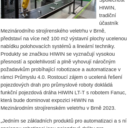
Společnost
HIWIN,
tradiční
účastník
Mezinárodního strojírenského veletrhu v Brně,
představí na více než 100 m2 výstavní plochy ucelenou
nabídku polohovacích systémů a lineární techniky.
Produkty se značkou HIWIN se vyznačují vysokou
přesností a spolehlivostí a plně vyhovují náročným
požadavkům probíhající robotizace a automatizace v
rámci Průmyslu 4.0. Rostoucí zájem o ucelená řešení
pojezdových drah pro průmyslové roboty dokládá
funkční pojezdová dráha HIWIN LT-T s robotem Fanuc,
která bude dominovat expozici HIWIN na
Mezinárodním strojírenském veletrhu v Brně 2023.
„Jedním se základních produktů pro automatizaci a s ní