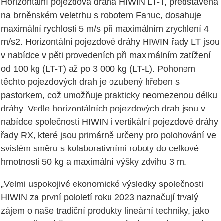
Horizontální pojezdová dráha HIWIN LT-T, představená
na brněnském veletrhu s robotem Fanuc, dosahuje
maximální rychlosti 5 m/s při maximálním zrychlení 4
m/s2. Horizontální pojezdové dráhy HIWIN řady LT jsou
v nabídce v pěti provedeních při maximálním zatížení
od 100 kg (LT-T) až po 3 000 kg (LT-L). Pohonem
těchto pojezdových drah je ozubený hřeben s
pastorkem, což umožňuje prakticky neomezenou délku
dráhy. Vedle horizontálních pojezdových drah jsou v
nabídce společnosti HIWIN i vertikální pojezdové dráhy
řady RX, které jsou primárně určeny pro polohování ve
svislém směru s kolaborativními roboty do celkové
hmotnosti 50 kg a maximální výšky zdvihu 3 m.
„Velmi uspokojivé ekonomické výsledky společnosti
HIWIN za první pololetí roku 2023 naznačují trvalý
zájem o naše tradiční produkty lineární techniky, jako