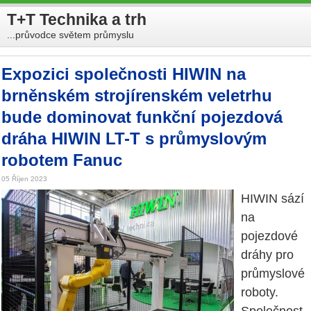
T+T Technika a trh
...průvodce světem průmyslu
Expozici společnosti HIWIN na
brněnském strojírenském veletrhu
bude dominovat funkční pojezdová
dráha HIWIN LT-T s průmyslovým
robotem Fanuc
05 Říjen 2023
HIWIN sází
na
pojezdové
dráhy pro
průmyslové
roboty.