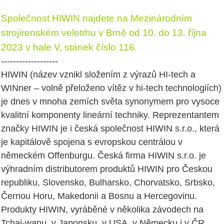
Společnost HIWIN najdete na Mezinárodním
strojírenském veletrhu v Brně od 10. do 13. října
2023 v hale V, stánek číslo 116.
-------------------
HIWIN (název vznikl složením z výrazů HI-tech a
WINner – volně přeloženo vítěz v hi-tech technologiích)
je dnes v mnoha zemích světa synonymem pro vysoce
kvalitní komponenty lineární techniky. Reprezentantem
značky HIWIN je i česká společnost HIWIN s.r.o., která
je kapitálově spojena s evropskou centrálou v
německém Offenburgu. Česká firma HIWIN s.r.o. je
výhradním distributorem produktů HIWIN pro Českou
republiku, Slovensko, Bulharsko, Chorvatsko, Srbsko,
Černou Horu, Makedonii a Bosnu a Hercegovinu.
Produkty HIWIN, vyráběné v několika závodech na
Tchaj-wanu, v Japonsku, v USA, v Německu i v ČR,