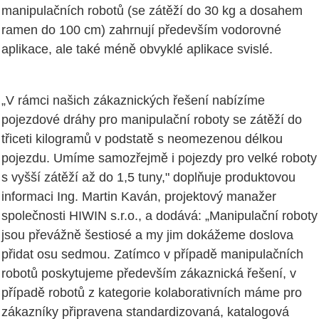
manipulačních robotů (se zátěží do 30 kg a dosahem
ramen do 100 cm) zahrnují především vodorovné
aplikace, ale také méně obvyklé aplikace svislé.
„V rámci našich zákaznických řešení nabízíme
pojezdové dráhy pro manipulační roboty se zátěží do
třiceti kilogramů v podstatě s neomezenou délkou
pojezdu. Umíme samozřejmě i pojezdy pro velké roboty
s vyšší zátěží až do 1,5 tuny," doplňuje produktovou
informaci Ing. Martin Kaván, projektový manažer
společnosti HIWIN s.r.o., a dodává: „Manipulační roboty
jsou převážně šestiosé a my jim dokážeme doslova
přidat osu sedmou. Zatímco v případě manipulačních
robotů poskytujeme především zákaznická řešení, v
případě robotů z kategorie kolaborativních máme pro
zákazníky připravena standardizovaná, katalogová