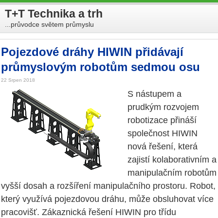
T+T Technika a trh
...průvodce světem průmyslu
Pojezdové dráhy HIWIN přidávají
průmyslovým robotům sedmou osu
22 Srpen 2018
S nástupem a
prudkým rozvojem
robotizace přináší
společnost HIWIN
nová řešení, která
zajistí kolaborativním a
manipulačním robotům
vyšší dosah a rozšíření manipulačního prostoru. Robot,
který využívá pojezdovou dráhu, může obsluhovat více
pracovišť. Zákaznická řešení HIWIN pro třídu