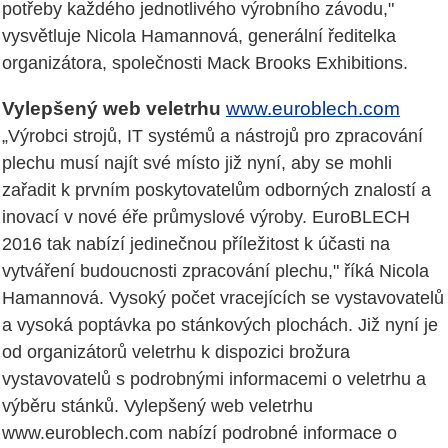
potřeby každého jednotlivého výrobního závodu,"
vysvětluje Nicola Hamannová, generální ředitelka
organizátora, společnosti Mack Brooks Exhibitions.
Vylepšený web veletrhu
www.euroblech.com
„Výrobci strojů, IT systémů a nástrojů pro zpracování
plechu musí najít své místo již nyní, aby se mohli
zařadit k prvním poskytovatelům odborných znalostí a
inovací v nové éře průmyslové výroby. EuroBLECH
2016 tak nabízí jedinečnou příležitost k účasti na
vytváření budoucnosti zpracování plechu," říká Nicola
Hamannová. Vysoký počet vracejících se vystavovatelů
a vysoká poptávka po stánkových plochách. Již nyní je
od organizátorů veletrhu k dispozici brožura
vystavovatelů s podrobnými informacemi o veletrhu a
výběru stánků. Vylepšený web veletrhu
www.euroblech.com nabízí podrobné informace o