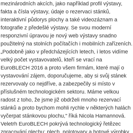
mezinárodních akcích, jako například profil výstavy,
fakta a čísla výstavy, údaje o rezervaci stánků,
interaktivní půdorys plochy a také videozáznam a
fotografie z předešlé výstavy. Se svou moderní
responzivní úpravou je nový web výstavy snadno
použitelný na stolních počítačích i mobilních zařízeních.
„Podobně jako v předcházejících letech, i letos vidíme
velký počet vystavovatelů, kteří se vrací na
EuroBLECH 2016 a proto všem firmám, které mají o
vystavování zájem, doporučujeme, aby si svůj stánek
rezervovaly co nejdříve, a zabezpečily si místo v
příslušném technologickém sektoru. Máme velkou
radost z toho, že jsme již obdrželi mnoho rezervací
stánků a proto bychom mohli rychle v některých halách
vyčerpat stánkovou plochu," říká Nicola Hamannová.
Veletrh EuroBLECH pokrývá technologický řetězec
zpracování plechu: plech, polotovary a hotové výrobky,