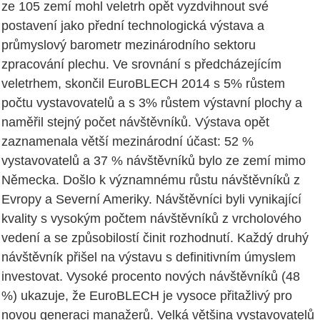
ze 105 zemí mohl veletrh opět vyzdvihnout své
postavení jako přední technologická výstava a
průmyslový barometr mezinárodního sektoru
zpracování plechu. Ve srovnání s předcházejícím
veletrhem, skončil EuroBLECH 2014 s 5% růstem
počtu vystavovatelů a s 3% růstem výstavní plochy a
naměřil stejný počet návštěvníků. Výstava opět
zaznamenala větší mezinárodní účast: 52 %
vystavovatelů a 37 % návštěvníků bylo ze zemí mimo
Německa. Došlo k významnému růstu návštěvníků z
Evropy a Severní Ameriky. Návštěvníci byli vynikající
kvality s vysokým počtem návštěvníků z vrcholového
vedení a se způsobilostí činit rozhodnutí. Každý druhý
návštěvník přišel na výstavu s definitivním úmyslem
investovat. Vysoké procento nových návštěvníků (48
%) ukazuje, že EuroBLECH je vysoce přitažlivý pro
novou generaci manažerů. Velká většina vystavovatelů