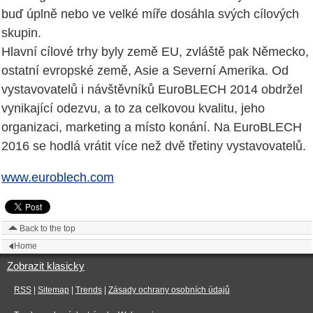
buď úplně nebo ve velké míře dosáhla svých cílových
skupin.
Hlavní cílové trhy byly země EU, zvláště pak Německo,
ostatní evropské země, Asie a Severní Amerika. Od
vystavovatelů i návštěvníků EuroBLECH 2014 obdržel
vynikající odezvu, a to za celkovou kvalitu, jeho
organizaci, marketing a místo konání. Na EuroBLECH
2016 se hodlá vrátit více než dvě třetiny vystavovatelů.
www.euroblech.com
Back to the top
Home
Zobrazit klasicky
RSS
|
Sitemap
|
Trends
|
Zásady ochrany osobních údajů