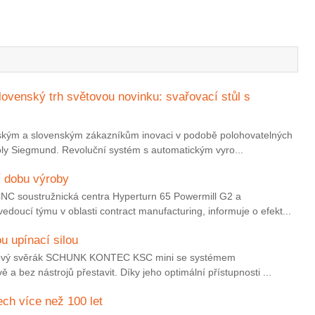
ovenský trh světovou novinku: svařovací stůl s
eským a slovenským zákazníkům inovaci v podobě polohovatelných
ly Siegmund. Revoluční systém s automatickým vyro...
í dobu výroby
CNC soustružnická centra Hyperturn 65 Powermill G2 a
cí týmu v oblasti contract manufacturing, informuje o efekt...
u upínací silou
u: Nový svěrák SCHUNK KONTEC KSC mini se systémem
 a bez nástrojů přestavit. Díky jeho optimální přístupnosti ...
ch více než 100 let