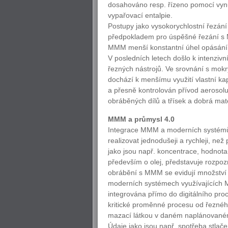
dosahováno resp. řízeno pomocí vyn
vypařovací entalpie.
Postupy jako vysokorychlostní řezán
předpokladem pro úspěšné řezání s 
MMM menší konstantní úhel opásání, a
V posledních letech došlo k intenziv
řezných nástrojů. Ve srovnání s mok
dochází k menšímu využití vlastní kapa
a přesně kontrolován přívod aerosol
obráběných dílů a třísek a dobrá mat
MMM a průmysl 4.0
Integrace MMM a moderních systémů 
realizovat jednodušeji a rychleji, 
jako jsou např. koncentrace, hodnota
především o olej, představuje rozpozná
obrábění s MMM se evidují množství 
moderních systémech využívajících 
integrována přímo do digitálního pr
kritické proměnné procesu od řezného
mazací látkou v daném naplánované
Údaje jako jsou např. spotřeba stlač