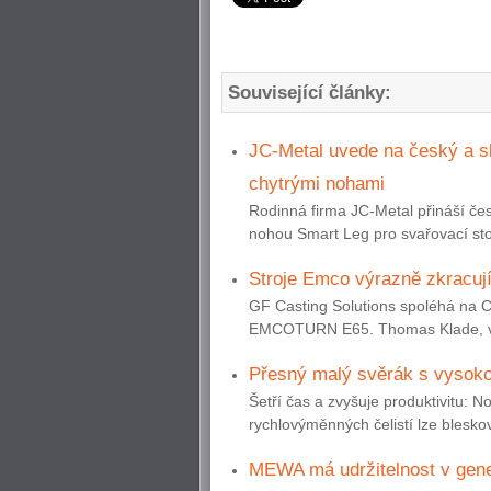
Související články:
JC-Metal uvede na český a sl
chytrými nohami
Rodinná firma JC-Metal přináší č
nohou Smart Leg pro svařovací sto
Stroje Emco výrazně zkracuj
GF Casting Solutions spoléhá na 
EMCOTURN E65. Thomas Klade, vedou
Přesný malý svěrák s vysoko
Šetří čas a zvyšuje produktivit
rychlovýměnných čelistí lze bleskově
MEWA má udržitelnost v gene