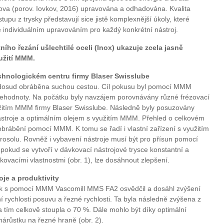
kova (porov. Iovkov, 2016) upravována a odhadována. Kvalita
upu z trysky představují sice jistě komplexnější úkoly, které
 individuálním upravováním pro každý konkrétní nástroj.
ního řezání ušlechtilé oceli (Inox) ukazuje zcela jasně
yužití MMM.
nologickém centru firmy Blaser Swisslube
 dosud obráběna suchou cestou. Cíl pokusu byl pomocí MMM
cehodnoty. Na počátku byly navzájem porovnávány různé frézovací
yužitím MMM firmy Blaser Swisslube. Následně byly posuzovány
nástroje a optimálním olejem s využitím MMM. Přehled o celkovém
 obrábění pomocí MMM. K tomu se řadí i vlastní zařízení s využitím
rosolu. Rovněž i vybavení nástroje musí být pro přísun pomocí
okud se vytvoří v dávkovací nástrojové trysce konstantní a
ikovacími vlastnostmi (obr. 1), lze dosáhnout zlepšení.
oje a produktivity
k s pomocí MMM Vascomill MMS FA2 osvědčil a dosáhl zvýšení
ní rychlosti posuvu a řezné rychlosti. Ta byla následně zvýšena z
 tím celkově stoupla o 70 %. Dále mohlo být díky optimální
árůstku na řezné hraně (obr. 2).