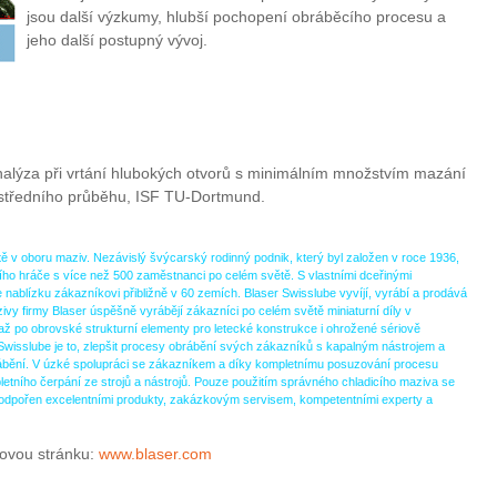
jsou další výzkumy, hlubší pochopení obráběcího procesu a
jeho další postupný vývoj.
analýza při vrtání hlubokých otvorů s minimálním množstvím mazání
středního průběhu, ISF TU-Dortmund.
tě v oboru maziv. Nezávislý švýcarský rodinný podnik, který byl založen v roce 1936,
ního hráče s více než 500 zaměstnanci po celém světě. S vlastními dceřinými
 nablízku zákazníkovi přibližně v 60 zemích. Blaser Swisslube vyvíjí, vyrábí a prodává
zivy firmy Blaser úspěšně vyrábějí zákazníci po celém světě miniaturní díly v
ž po obrovské strukturní elementy pro letecké konstrukce i ohrožené sériově
Swisslube je to, zlepšit procesy obrábění svých zákazníků s kapalným nástrojem a
u obrábění. V úzké spolupráci se zákazníkem a díky kompletnímu posuzování procesu
etního čerpání ze strojů a nástrojů. Pouze použitím správného chladicího maziva se
e podpořen excelentními produkty, zakázkovým servisem, kompetentními experty a
bovou stránku:
www.blaser.com