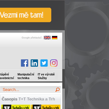
Google překladač:
tápění
Manipulační
IT ve výrobě
avebnictví
technika
Služby
Časopis
T+T Technika a Trh