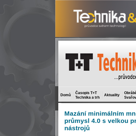
Časopis T+T
Obrábě
Domů
Aktuality
Technika a trh
Svařov
Mazání
minimálním mno
průmysl 4.0 s velkou pr
nástrojů