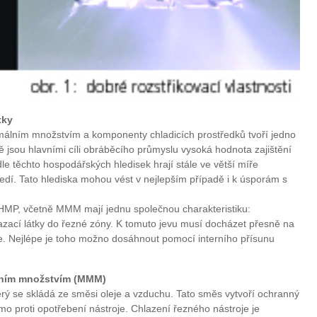
tky
imálním množstvím a komponenty chladicích prostředků tvoří jedno
jsou hlavními cíli obráběcího průmyslu vysoká hodnota zajištění
le těchto hospodářských hledisek hrají stále ve větší míře
tředí. Tato hlediska mohou vést v nejlepším případě i k úsporám s
MP, včetně MMM mají jednu společnou charakteristiku:
 mazací látky do řezné zóny. K tomuto jevu musí docházet přesně na
je. Nejlépe je toho možno dosáhnout pomocí interního přísunu
lním množstvím (MMM)
rý se skládá ze směsi oleje a vzduchu. Tato směs vytvoří ochranný
římo proti opotřebení nástroje. Chlazení řezného nástroje je