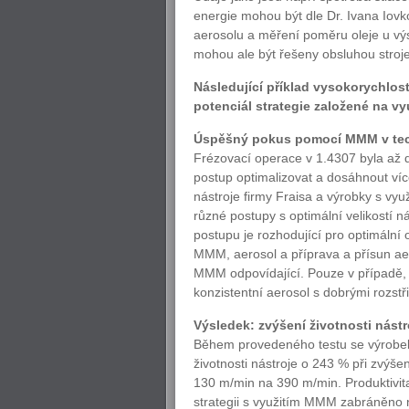
energie mohou být dle Dr. Ivana Iov
aerosolu a měření poměru oleje u výst
mohou ale být řešeny obsluhou stroje
Následující příklad vysokorychlost
potenciál strategie založené na v
Úspěšný pokus pomocí MMM v tech
Frézovací operace v 1.4307 byla až
postup optimalizovat a dosáhnout ví
nástroje firmy Fraisa a výrobky s v
různé postupy s optimální velikostí 
postupu je rozhodující pro optimální
MMM, aerosol a příprava a přísun ae
MMM odpovídající. Pouze v případě, p
konzistentní aerosol s dobrými rozstř
Výsledek: zvýšení životnosti nástr
Během provedeného testu se výrobe
životnosti nástroje o 243 % při zvýše
130 m/min na 390 m/min. Produktivita
strategii s využitím MMM zabráněno n