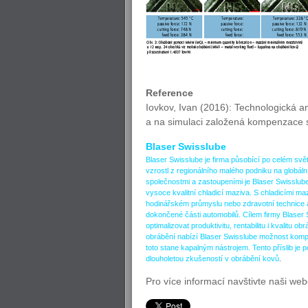
Reference
Iovkov, Ivan (2016): Technologická 
a na simulaci založená kompenzace 
Blaser Swisslube
Blaser Swisslube je firma působící po celém svě
vzrostl z regionálního malého podniku na globál
společnostmi a zastoupeními je Blaser Swisslube
vysoce kvalitní chladicí maziva. S chladicími ma
hodinářském průmyslu nebo zdravotní technice a
dokončené části automobilů. Cílem firmy Blaser 
optimalizovat produktivitu, rentabilitu i kvalit
obrábění nabízí Blaser Swisslube možnost kompl
toto stane kapalným nástrojem. Tento příslib j
dlouholetou zkušeností v obrábění kovů
.
Pro více informací navštivte naši we