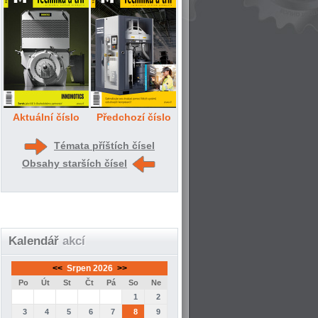
Aktuální číslo
Předchozí číslo
Témata příštích čísel
Obsahy starších čísel
Kalendář
akcí
<<
Srpen 2026
>>
Po
Út
St
Čt
Pá
So
Ne
1
2
3
4
5
6
7
8
9