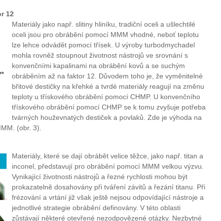
or 12
Materiály jako např. slitiny hliníku, tradiční oceli a ušlechtilé
oceli jsou pro obrábění pomocí MMM vhodné, neboť teplotu
lze lehce odvádět pomocí třísek. U výroby turbodmychadel
mohla rovněž stoupnout životnost nástrojů ve srovnání s
konvenčními kapalinami na obrábění kovů a se suchým
obráběním až na faktor 12. Důvodem toho je, že vyměnitelné
břitové destičky na křehké a tvrdé materiály reagují na změnu
teploty u třískového obrábění pomocí CHMP. U konvenčního
třískového obrábění pomocí CHMP se k tomu zvyšuje potřeba
tvárných houževnatých destiček a povlaků. Zde je výhoda na
MM. (obr. 3).
Materiály, které se dají obrábět velice těžce, jako např. titan a
inconel, představují pro obrábění pomocí MMM velkou výzvu.
Vynikající životnosti nástrojů a řezné rychlosti mohou být
prokazatelně dosahovány při tváření závitů a řezání titanu. Při
frézování a vrtání již však ještě nejsou odpovídající nástroje a
jednotlivé strategie obrábění definovány. V této oblasti
zůstávají některé otevřené nezodpovězené otázky. Nezbytné