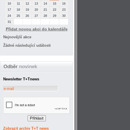
10
11
12
13
14
15
16
17
18
19
20
21
22
23
24
25
26
27
28
29
30
31
Přidat novou akci do kalendáře
Nejnovější akce
Žádné následující události
Odběr
novinek
Newsletter T+Tnews
Zobrazit archiv T+T news