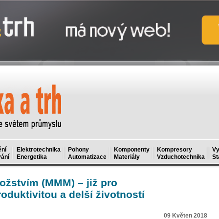
ní
Elektrotechnika
Pohony
Komponenty
Kompresory
Vy
ání
Energetika
Automatizace
Materiály
Vzduchotechnika
St
žstvím (MMM) – již pro
oduktivitou a delší životností
09 Květen 2018