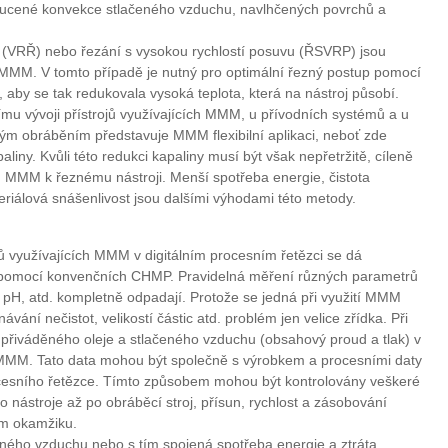
ucené konvekce stlačeného vzduchu, navlhčených povrchů a
í (VRŘ) nebo řezání s vysokou rychlostí posuvu (ŘSVRP) jsou
MMM. V tomto případě je nutný pro optimální řezný postup pomocí
by se tak redukovala vysoká teplota, která na nástroj působí.
nímu vývoji přístrojů využívajících MMM, u přívodních systémů a u
rým obráběním představuje MMM flexibilní aplikaci, neboť zde
liny. Kvůli této redukci kapaliny musí být však nepřetržitě, cíleně
u MMM k řeznému nástroji. Menší spotřeba energie, čistota
eriálová snášenlivost jsou dalšími výhodami této metody.
využívajících MMM v digitálním procesním řetězci se dá
než pomocí konvenčních CHMP. Pravidelná měření různých parametrů
 pH, atd. kompletně odpadají. Protože se jedná při využití MMM
vání nečistot, velikostí částic atd. problém jen velice zřídka. Při
přiváděného oleje a stlačeného vzduchu (obsahový proud a tlak) v
MMM. Tato data mohou být společně s výrobkem a procesními daty
ocesního řetězce. Tímto způsobem mohou být kontrolovány veškeré
 nástroje až po obráběcí stroj, přísun, rychlost a zásobování
m okamžiku.
eného vzduchu nebo s tím spojená spotřeba energie a ztráta