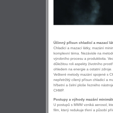
Účinný přísun chladicí a mazací lá
Chladicí a mazací látky, mazání min
komplexní téma. Nezávisle na metodě 
výrobního procesu a produktivita. Ved
důležitou roli aspekty životního pros
ohledem na energie a ostatní zdroje.
Veškeré metody mazání spojené s CH
nepřetržitý cílený přísun chladicí a
hřbetní a čelní ploše řezného nástro
CHMP.
Postupy a výhody mazání minimá
U postupů s MMM vzniká aerosol, kte
film, který redukuje tření a působí p