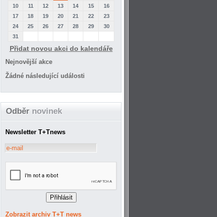
10
11
12
13
14
15
16
17
18
19
20
21
22
23
24
25
26
27
28
29
30
31
Přidat novou akci do kalendáře
Nejnovější akce
Žádné následující události
Odběr
novinek
Newsletter T+Tnews
Zobrazit archiv T+T news