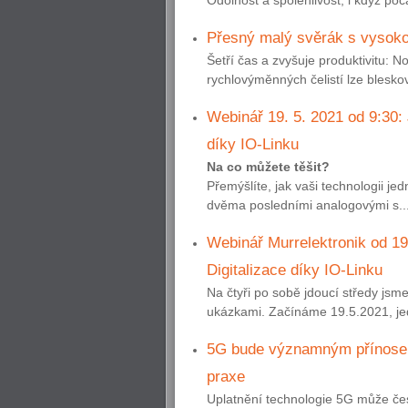
Přesný malý svěrák s vysoko
Šetří čas a zvyšuje produktivit
rychlovýměnných čelistí lze bleskově
Webinář 19. 5. 2021 od 9:30: 
díky IO-Linku
Na co můžete těšit?
Přemýšlíte, jak vaši technologii j
dvěma posledními analogovými s..
Webinář Murrelektronik od 19
Digitalizace díky IO-Linku
Na čtyři po sobě jdoucí středy jsme
ukázkami. Začínáme 19.5.2021, jedn
5G bude významným přínosem 
praxe
Uplatnění technologie 5G může česk