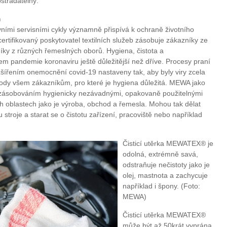
stradatelný.
m
tivními servisními cykly významně přispívá k ochraně životního
certifikovaný poskytovatel textilních služeb zásobuje zákazníky ze
níky z různých řemeslných oborů. Hygiena, čistota a
m pandemie koronaviru ještě důležitější než dříve. Procesy praní
rozšířením onemocnění covid-19 nastaveny tak, aby byly viry zcela
ýhody všem zákazníkům, pro které je hygiena důležitá. MEWA jako
 zásobováním hygienicky nezávadnými, opakovaně použitelnými
h oblastech jako je výroba, obchod a řemesla. Mohou tak dělat
 stroje a starat se o čistotu zařízení, pracoviště nebo například
Čisticí utěrka MEWATEX® je
odolná, extrémně savá,
odstraňuje nečistoty jako je
olej, mastnota a zachycuje
například i špony. (Foto:
MEWA)
Čisticí utěrka MEWATEX®
může být až 50krát vyprána