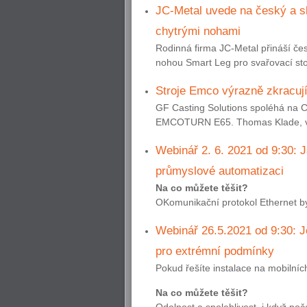
JC-Metal uvede na český a sl
chytrými nohami
Rodinná firma JC-Metal přináší č
nohou Smart Leg pro svařovací sto
Stroje Emco výrazně zkracuj
GF Casting Solutions spoléhá na 
EMCOTURN E65. Thomas Klade, vedou
Webinář 2. 6. 2021 od 9:30: 
průmyslové automatizaci
Na co můžete těšit?
OKomunikační protokol Ethernet by 
Webinář 26.5.2021 od 9:30: J
pro extrémní podmínky
Pokud řešíte instalace na mobilníc
Na co můžete těšit?
Odolnost a spolehlivost, i když poč