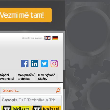
Google překladač:
tápění
Manipulační
IT ve výrobě
avebnictví
technika
Služby
Časopis
T+T Technika a Trh