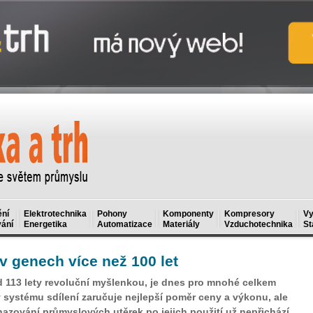
ní
Elektrotechnika
Pohony
Komponenty
Kompresory
Vy
ání
Energetika
Automatizace
Materiály
Vzduchotechnika
St
v genech více než 100 let
ed 113 lety revoluční myšlenkou, je dnes pro mnohé celkem
v systému sdílení zaručuje nejlepší poměr ceny a výkonu, ale
hazování průmyslových utěrek po jejich použití už nepřichází