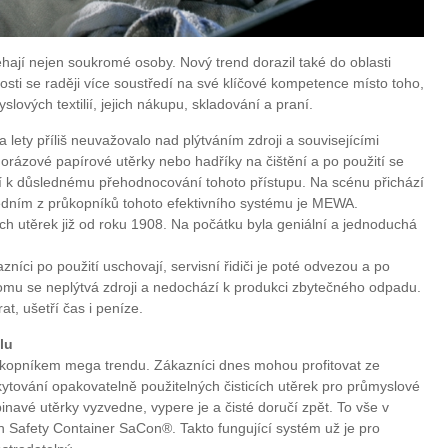
léhají nejen soukromé osoby. Nový trend dorazil také do oblasti
osti se raději více soustředí na své klíčové kompetence místo toho,
vých textilií, jejich nákupu, skladování a praní.
 lety příliš neuvažovalo nad plýtváním zdroji a souvisejícími
orázové papírové utěrky nebo hadříky na čištění a po použití se
zí k důslednému přehodnocování tohoto přístupu. Na scénu přichází
. Jedním z průkopníků tohoto efektivního systému je MEWA.
cích utěrek již od roku 1908. Na počátku byla geniální a jednoduchá
zníci po použití uschovají, servisní řidiči je poté odvezou a po
y tomu se neplýtvá zdroji a nedochází k produkci zbytečného odpadu.
at, ušetří čas i peníze.
lu
kopníkem mega trendu. Zákazníci dnes mohou profitovat ze
ytování opakovatelně použitelných čisticích utěrek pro průmyslové
avé utěrky vyzvedne, vypere je a čisté doručí zpět. To vše v
 Safety Container SaCon®. Takto fungující systém už je pro