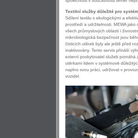
společnosti v současnosti téměř nepo
Textilní služby důležité pro systé
Sdílení textilu s ekologickými a efek
prostředí a udržitelnosti. MEWA jako 
všech průmyslových oblastí i živnost
mikrobiologická bezpečnost jsou běhe
čisticích utěrek byly ale ještě před 
inaktivovány. Tento servis přináší v
externí poskytovatel služeb pomáhá
utěrkami lidem v systémově důležitýc
naplno svou práci, udržovat v provozu
vozidel.