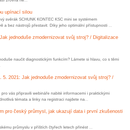
u upínací silou
u: Nový svěrák SCHUNK KONTEC KSC mini se systémem
 a bez nástrojů přestavit. Díky jeho optimální přístupnosti ...
Jak jednoduše zmodernizovat svůj stroj? / Digitalizace
ednoduše naučit diagnostickým funkcím? Lámete si hlavu, co s těmi
.
. 5. 2021: Jak jednoduše zmodernizovat svůj stroj? /
 pro vás připravili webináře nabité informacemi i praktickými
otlivá témata a linky na registraci najdete na...
pro český průmysl, jak ukazují data i první zkušenosti
ému průmyslu v příštích čtyřech letech přinést ...