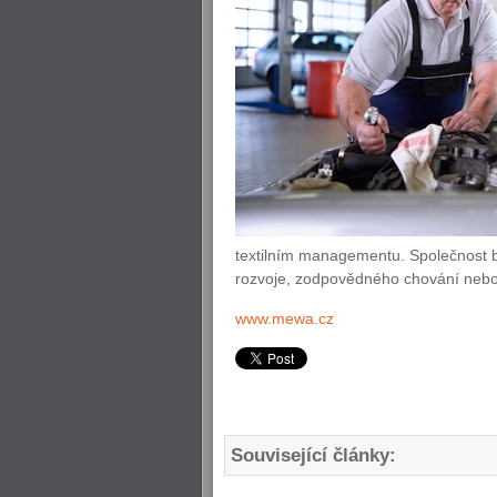
textilním managementu. Společnost by
rozvoje, zodpovědného chování nebo v
www.mewa.cz
Související články: