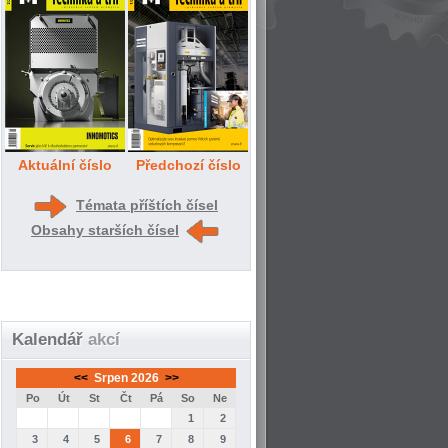
Aktuální číslo
Předchozí číslo
Témata příštích čísel
Obsahy starších čísel
Kalendář
akcí
<<
Srpen 2026
>>
Po
Út
St
Čt
Pá
So
Ne
1
2
3
4
5
6
7
8
9