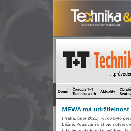
Časopis T+T
Obrábě
Domů
Aktuality
Technika a trh
Svařov
MEWA
má udržitelnost 
(Praha, únor 2021) To, co bylo př
běžné. Používání čisticích utěrek 
také čisté ekologické svědomí. Vy