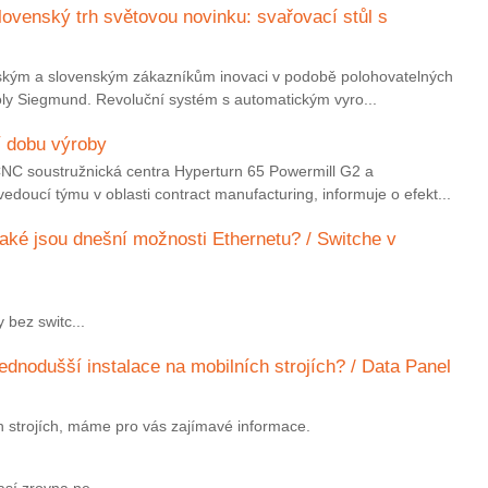
ovenský trh světovou novinku: svařovací stůl s
eským a slovenským zákazníkům inovaci v podobě polohovatelných
ly Siegmund. Revoluční systém s automatickým vyro...
í dobu výroby
CNC soustružnická centra Hyperturn 65 Powermill G2 a
cí týmu v oblasti contract manufacturing, informuje o efekt...
Jaké jsou dnešní možnosti Ethernetu? / Switche v
bez switc...
ednodušší instalace na mobilních strojích? / Data Panel
h strojích, máme pro vás zajímavé informace.
así zrovna ne...