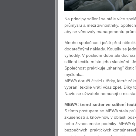
Na principy sdílení se stále více spo
průmyslu a mezi živnostníky. Společn
aby se věnovaly managementu průmyslo
Mnoho společností ještě před několika
dodatečnými náklady. Koupily se jedn
vyhodily. V poslední době ale dochá
sdílení textilu místo jeho vlastnění
Společnost praktikuje „sharing" čisti
myšlenka.
MEWA doručí čisticí utěrky, které záka
vyprání textilie vrátí včas zpět. Dík
Navíc se uživatelé nemusejí o nic star
MEWA: trend-setter ve sdílení texti
S tímto postupem se MEWA stala prů
zkušeností a know-how v oblasti posk
nebo živnostenské podniky. MEWA špin
bezpečných, praktických kontejnerech