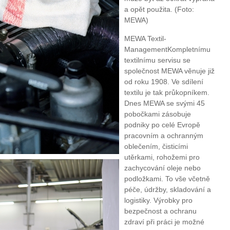
a opět použita. (Foto:
MEWA)
MEWA Textil-
ManagementKompletnímu
textilnímu servisu se
společnost MEWA věnuje již
od roku 1908. Ve sdílení
textilu je tak průkopníkem.
Dnes MEWA se svými 45
pobočkami zásobuje
podniky po celé Evropě
pracovním a ochranným
oblečením, čisticími
utěrkami, rohožemi pro
zachycování oleje nebo
podložkami. To vše včetně
péče, údržby, skladování a
logistiky. Výrobky pro
bezpečnost a ochranu
zdraví při práci je možné