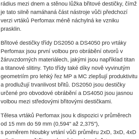
rádius mezi dnem a stěnou lůžka břitové destičky, čímž
je tato silně namáhaná část nástroje vůči předchozí
verzi vrtáků Perfomax méně náchylná ke vzniku
prasklin.
Břitové destičky třídy DS2050 a DS4050 pro vrtáky
Perfomax jsou první volbou pro obrábění otvorů v
žáruvzdorných materiálech, jakými jsou například titan
a titanové slitiny. Tyto třídy také díky nově vyvinutým
geometriím pro lehký řez MP a MC zlepšují produktivitu
a prodlužují trvanlivost břitů. DS2050 jsou destičky
určené pro obvodové obrábění a DS4050 jsou jasnou
volbou mezi středovými břitovými destičkami.
Tělesa vrtáků Perfomax jsou k dispozici v průměrech
od 15 mm do 59 mm (0,594" až 2,375"),
s poměrem hloubky vrtání vůči průměru 2xD, 3xD, 4xD