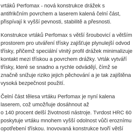
vrtáků Perfomax - nová konstrukce drážek s
antifrikčním povrchem a laserem kalená čelní část,
přispívají k vyšší pevnosti, stabilitě a přesnosti.
Konstrukce vrtáků Perfomax s větší šroubovicí a větším
prostorem pro utváření třísky zajišťuje plynulejší odvod
třísky, přičemž speciální vlnitý profil drážek minimalizuje
kontakt mezi třískou a povrchem drážky. Vrták vytváří
třísky, které se snadno a rychle odvádějí, čímž se
značně snižuje riziko jejich pěchování a je tak zajištěna
vysoká bezpečnost použití.
Čelní část tělesa vrtáku Perfomax je nyní kalena
laserem, což umožňuje dosáhnout až
o 140 procent delší životnosti nástroje. Tvrdost HRC 60
poskytuje vrtáku mnohem vyšší odolnost vůči eroznímu
opotřebení třískou. Inovovaná konstrukce tvoří větší