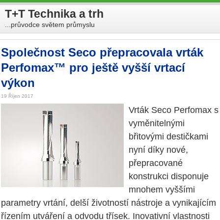
T+T Technika a trh
...průvodce světem průmyslu
Společnost Seco přepracovala vrták
Perfomax™ pro ještě vyšší vrtací
výkon
19 Říjen 2017
Vrták Seco Perfomax s
vyměnitelnými
břitovými destičkami
nyní díky nové,
přepracované
konstrukci disponuje
mnohem vyššími
parametry vrtání, delší životností nástroje a vynikajícím
řízením utváření a odvodu třísek. Inovativní vlastnosti