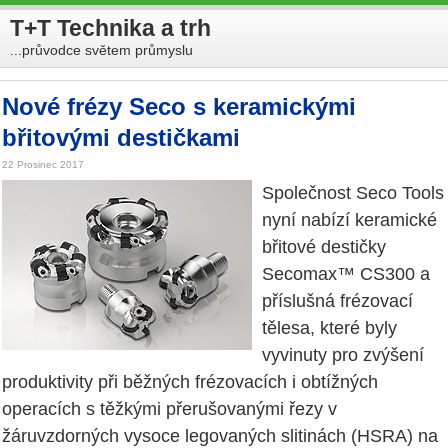
T+T Technika a trh
...průvodce světem průmyslu
Nové frézy Seco s keramickými
břitovými destičkami
22 Prosinec 2017
Společnost Seco Tools
nyní nabízí keramické
břitové destičky
Secomax™ CS300 a
příslušná frézovací
tělesa, které byly
vyvinuty pro zvýšení
produktivity při běžných frézovacích i obtížných
operacích s těžkými přerušovanými řezy v
žáruvzdorných vysoce legovaných slitinách (HSRA) na