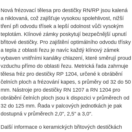
Nová frézovací tělesa pro destičky RN/RP jsou kalená
a niklovaná, což zajišťuje vysokou spolehlivost, nižší
tření při odvodu třísek a lepší odolnost vůči vysokým
teplotám. Klínové zámky poskytují bezpečnější upnutí
břitové destičky. Pro zajištění optimálního odvodu třísky
a tepla z oblasti řezu je navíc každý klínový zámek
vybaven vnitřními kanálky chlazení, které směrují proud
vzduchu přímo do oblasti řezu. Metrická řada zahrnuje
tělesa fréz pro destičky RP 1204, určené k obrábění
čelních ploch a frézování kapes, s průměry od 32 do 50
mm. Nástroje pro destičky RN 1207 a RN 1204 pro
obrábění čelních ploch jsou k dispozici v průměrech od
32 do 125 mm. Řada v palcových jednotkách je pak
dostupná v průměrech 2,0", 2,5" a 3,0".
Další informace o keramických břitových destičkách