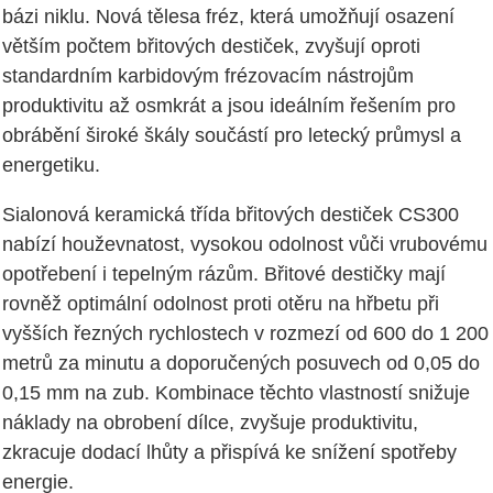
bázi niklu. Nová tělesa fréz, která umožňují osazení
větším počtem břitových destiček, zvyšují oproti
standardním karbidovým frézovacím nástrojům
produktivitu až osmkrát a jsou ideálním řešením pro
obrábění široké škály součástí pro letecký průmysl a
energetiku.
Sialonová keramická třída břitových destiček CS300
nabízí houževnatost, vysokou odolnost vůči vrubovému
opotřebení i tepelným rázům. Břitové destičky mají
rovněž optimální odolnost proti otěru na hřbetu při
vyšších řezných rychlostech v rozmezí od 600 do 1 200
metrů za minutu a doporučených posuvech od 0,05 do
0,15 mm na zub. Kombinace těchto vlastností snižuje
náklady na obrobení dílce, zvyšuje produktivitu,
zkracuje dodací lhůty a přispívá ke snížení spotřeby
energie.