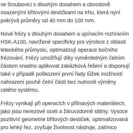
ve šroubovici s dlouhým dosahem a obvodově
osazenými břitovými destičkami na trhu, která nyní
pokrývá průměry od 40 mm do 100 mm.
Nové frézy s dlouhým dosahem a upínacím rozhraním
HSK-A100, navržené specificky pro výrobce z oblasti
leteckého průmyslu, optimalizují operace bočního
frézování. Frézy umožňují díky vyměnitelným čelním
částem snadno aplikovat zakázková řešení a disponují
také v případě poškození první řady lůžek možností
nahrazení pouhé čelní části bez nutnosti výměny
celého systému.
Frézy vynikají při operacích v přilnavých materiálech,
jako jsou nerezové oceli a žáruvzdorné slitiny. Vysoce
pozitivní geometrie břitových destiček, optimalizovaná
pro lehký řez, zvyšuje životnost nástroje, zatímco