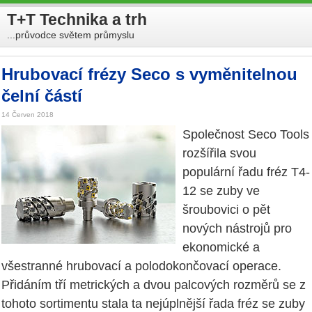
T+T Technika a trh
...průvodce světem průmyslu
Hrubovací frézy Seco s vyměnitelnou
čelní částí
14 Červen 2018
Společnost Seco Tools
rozšířila svou
populární řadu fréz T4-
12 se zuby ve
šroubovici o pět
nových nástrojů pro
ekonomické a
všestranné hrubovací a polodokončovací operace.
Přidáním tří metrických a dvou palcových rozměrů se z
tohoto sortimentu stala ta nejúplnější řada fréz se zuby