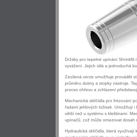
Držáky pro tepelné upínání Shrinkfit 
vyvážení. Jejich útlá a jednoduchá k
Zesílená verze umožňuje provádět stře
průměru dutiny a stopky nástroje. Te
proces ohřevu a zchlazení představuj
Mechanická sklíčidla pro frézování pos
řadami jehlových ložisek. Umožňují i
větší než u systému s kleštinami. Mec
upínačů, což může omezovat dosah ná
Hydraulická sklíčidla, která využívají