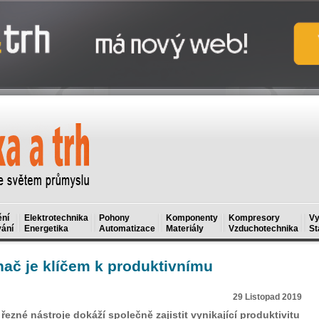
ní
Elektrotechnika
Pohony
Komponenty
Kompresory
Vy
ání
Energetika
Automatizace
Materiály
Vzduchotechnika
St
nač je klíčem k produktivnímu
29 Listopad 2019
řezné nástroje dokáží společně zajistit vynikající produktivitu