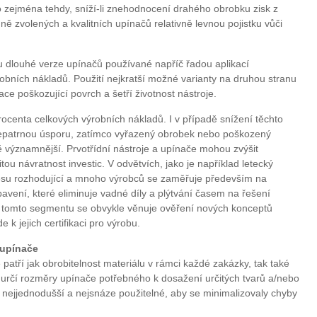
 zejména tehdy, sníží-li znehodnocení drahého obrobku zisk z
ně zvolených a kvalitních upínačů relativně levnou pojistku vůči
 dlouhé verze upínačů používané napříč řadou aplikací
ýrobních nákladů. Použití nejkratší možné varianty na druhou stranu
ace poškozující povrch a šetří životnost nástroje.
ocenta celkových výrobních nákladů. I v případě snížení těchto
 nepatrnou úsporu, zatímco vyřazený obrobek nebo poškozený
ě významnější. Prvotřídní nástroje a upínače mohou zvýšit
itou návratnost investic. V odvětvích, jako je například letecký
ocesu rozhodující a mnoho výrobců se zaměřuje především na
avení, které eliminuje vadné díly a plýtvání časem na řešení
V tomto segmentu se obvykle věnuje ověření nových konceptů
k jejich certifikaci pro výrobu.
 upínače
 patří jak obrobitelnost materiálu v rámci každé zakázky, tak také
e určí rozměry upínače potřebného k dosažení určitých tvarů a/nebo
 nejjednodušší a nejsnáze použitelné, aby se minimalizovaly chyby