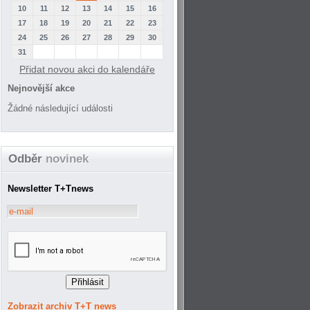
10
11
12
13
14
15
16
17
18
19
20
21
22
23
24
25
26
27
28
29
30
31
Přidat novou akci do kalendáře
Nejnovější akce
Žádné následující události
Odběr
novinek
Newsletter T+Tnews
Zobrazit archiv T+T news