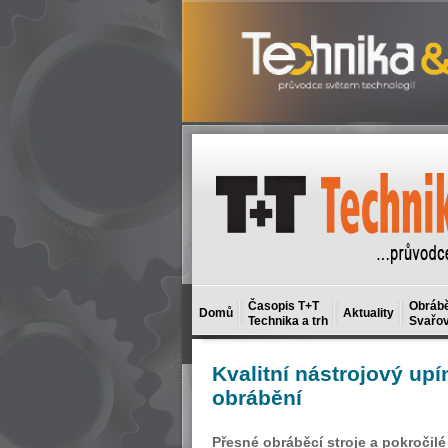
Časopis T+T
Obrábě
Domů
Aktuality
Technika a trh
Svařov
Kvalitní
nástrojový upí
obrábění
Přesné obráběcí stroje a pokročilé 