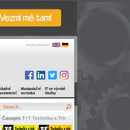
Google překladač:
tápění
Manipulační
IT ve výrobě
avebnictví
technika
Služby
Časopis
T+T Technika a Trh