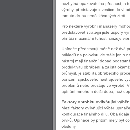
nezbytná opakovatelná přesnost, a to
výroby, představuje investice do vhod
tomuto druhu neočekávaných ztrát.
Pro některé výrobní manažery mohou
představovat strategii jisté úspory v
přináší maximální tuhost, snižuje vibr
Upínače představují méně než dvě pr
nákladů na polovinu jde stále jen o
nástroj mají finanční dopad podstatn
produktivitu obrábění a zajistit okamž
průmysl, je stabilita obráběcího pr
pořízení špičkového nástrojového vyb
problémů nebo prostoje ve výrobě. 
upínání mnohem delší doba, než dojde 
Faktory obrobku ovlivňující výběr
Mezi faktory ovlivňující výběr upínače
konfigurace finálního dílu. Oba údaj
prvků. Upínače by přitom měly být co
obsluhy.