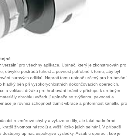
tejné
iverzální pro všechny aplikace. Upínač, který je zkonstruován pro
e, obvykle postrádá tuhost a pevnost potřebné k tomu, aby byl
bování surových odlitků. Naproti tomu upínač určený pro hrubování
o hladký běh při vysokorychlostních dokončovacích operacích.
e a velikost držáku pro hrubování bránit v přístupu k drobným
ateriály obrobku vyžadují upínače se zvýšenou pevností a
pínače je rovněž schopnost tlumit vibrace a přítomnost kanálku pro
ůsobit rozměrové chyby a vyřazené díly, ale také nadměrné
kratší životnost nástrojů a vyšší riziko jejich selhání. V případě
 dostupný upínač uspokojivé výsledky. Avšak u operací, kde je