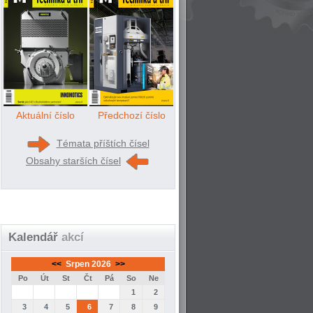
Aktuální číslo
Předchozí číslo
Témata příštích čísel
Obsahy starších čísel
Kalendář
akcí
<<
Srpen 2026
>>
Po
Út
St
Čt
Pá
So
Ne
1
2
3
4
5
6
7
8
9