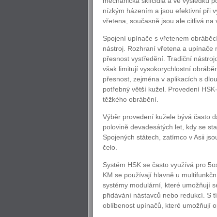
mechanická sklíčidla a ve výsledku po
nízkým házením a jsou efektivní při 
vřetena, současně jsou ale citlivá na v
Spojení upínače s vřetenem obráběcíh
nástroj. Rozhraní vřetena a upínače n
přesnost vystředění. Tradiční nástro
však limitují vysokorychlostní obráb
přesnost, zejména v aplikacích s dl
potřebný větší kužel. Provedení HSK
těžkého obrábění.
Výběr provedení kužele bývá často d
polovině devadesátých let, kdy se st
Spojených státech, zatímco v Asii jso
čelo.
Systém HSK se často využívá pro 5o
KM se používají hlavně u multifunkčn
systémy modulární, které umožňují se
přidávání nástavců nebo redukcí. S tí
oblíbenost upínačů, které umožňují o