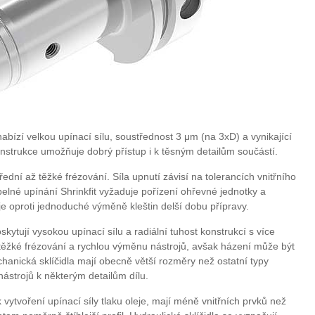
nabízí velkou upínací sílu, soustřednost 3 μm (na 3xD) a vynikající
onstrukce umožňuje dobrý přístup i k těsným detailům součástí.
dní až těžké frézování. Síla upnutí závisí na tolerancích vnitřního
pelné upínání Shrinkfit vyžaduje pořízení ohřevné jednotky a
e oproti jednoduché výměně kleštin delší dobu přípravy.
kytují vysokou upínací sílu a radiální tuhost konstrukcí s více
 těžké frézování a rychlou výměnu nástrojů, avšak házení může být
hanická sklíčidla mají obecně větší rozměry než ostatní typy
strojů k některým detailům dílu.
 k vytvoření upínací síly tlaku oleje, mají méně vnitřních prvků než