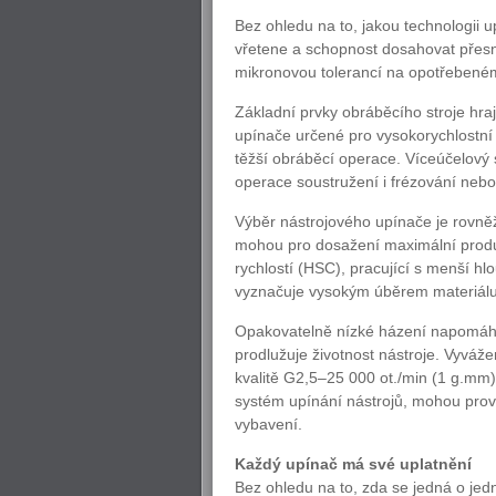
Bez ohledu na to, jakou technologii u
vřetene a schopnost dosahovat přesné
mikronovou tolerancí na opotřebeném
Základní prvky obráběcího stroje hrají
upínače určené pro vysokorychlostní
těžší obráběcí operace. Víceúčelový s
operace soustružení i frézování nebo 
Výběr nástrojového upínače je rovně
mohou pro dosažení maximální produkt
rychlostí (HSC), pracující s menší h
vyznačuje vysokým úběrem materiálu 
Opakovatelně nízké házení napomáhá 
prodlužuje životnost nástroje. Vyváže
kvalitě G2,5–25 000 ot./min (1 g.mm)
systém upínání nástrojů, mohou prová
vybavení.
Každý upínač má své uplatnění
Bez ohledu na to, zda se jedná o jed