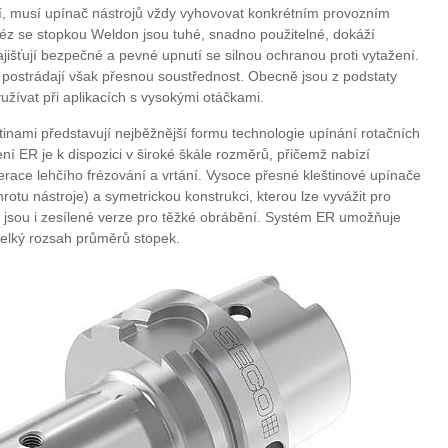
í, musí upínač nástrojů vždy vyhovovat konkrétním provozním
z se stopkou Weldon jsou tuhé, snadno použitelné, dokáží
jišťují bezpečné a pevné upnutí se silnou ochranou proti vytažení.
postrádají však přesnou soustřednost. Obecně jsou z podstaty
užívat při aplikacích s vysokými otáčkami.
tinami představují nejběžnější formu technologie upínání rotačních
ní ER je k dispozici v široké škále rozměrů, přičemž nabízí
erace lehčího frézování a vrtání. Vysoce přesné kleštinové upínače
otu nástroje) a symetrickou konstrukci, kterou lze vyvážit pro
i jsou i zesílené verze pro těžké obrábění. Systém ER umožňuje
 velký rozsah průměrů stopek.