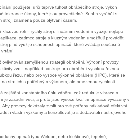
pínání použijete, určí teprve tuhost obráběcího stroje, výkon
 tolerance úkony, které jsou proveditelné. Snaha vyrábět s
 stroji znamená pouze plýtvání časem.
 klíčovou roli – rychlý stroj s lineárním vedením využije nejlépe
 aplikace, zatímco stroje s kluzným vedením umožňují provádět
troj plně využije schopnosti upínačů, které zvládají současně
vrtání.
ž ovlivňován zamýšlenou strategií obrábění. Výrobní provozy
ivity zvolit například nástroje pro obrábění vysokou řeznou
loubkou řezu, nebo pro vysoce výkonné obrábění (HPC), které se
na strojích s potřebným výkonem, ale omezenou rychlostí.
zajištění konstantního úhlu záběru, což redukuje vibrace a
ní je zásadní věcí, a proto jsou vysoce kvalitní upínače vyváženy v
. Aby provozy dokázaly zvolit pro své potřeby nákladově efektivní
dět i vlastní výzkumy a konzultovat je s dodavateli nástrojového
noduchý upínač typu Weldon, nebo kleštinové, tepelné,