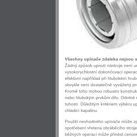
Všechny upínače zdaleka nejsou s
Žádný způsob upnutí nástroje není un
vysokorychlostní dokončovací operac
efektivní například při hlubokém hru
obvykle není dostatečně vyvážený pr
Kromě toho mohou robustní konstrukc
nebo hlubokým prvkům dílu. Odolné m
tuhostí. Důležitým kritériem výběru u
chladicí kapalinu.
Použití nevhodného upínače může zp
opotřebení vřetena obráběcího stroje, 
běžných operací může přinést cenově