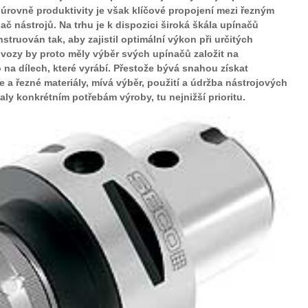
úrovně produktivity je však klíčové propojení mezi řezným
ač nástrojů. Na trhu je k dispozici široká škála upínačů
struován tak, aby zajistil optimální výkon při určitých
vozy by proto měly výběr svých upínačů založit na
 na dílech, které vyrábí. Přestože bývá snahou získat
e a řezné materiály, mívá výběr, použití a údržba nástrojových
ly konkrétním potřebám výroby, tu nejnižší prioritu.