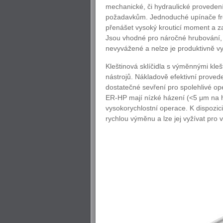
mechanické, či hydraulické proveden
požadavkům. Jednoduché upínače fré
přenášet vysoký krouticí moment a za
Jsou vhodné pro náročné hrubování, 
nevyvážené a nelze je produktivně vy
Kleštinová sklíčidla s výměnnými kleš
nástrojů. Nákladově efektivní provede
dostatečné sevření pro spolehlivé op
ER-HP mají nízké házení (<5 μm na hr
vysokorychlostní operace. K dispozic
rychlou výměnu a lze jej vyžívat pro