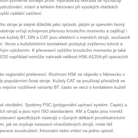
tom poměrně štíhlejší profil. Hydraulická sklíčidla se vyznačují
vystružování, vrtání a lehkém frézování při vysokých otáčkách
yšší radiální zatížení.
o stroje je stejně důležité jako způsob, jakým je upevněn řezný
ástroje určují schopnost přenosu krouticího momentu a zajišťují i
jové kužely BT, DIN a CAT jsou efektivní u menších strojů, současně
ění. Verze s kuželočelním kontaktem poskytují zvýšenou tuhost a
ouhým vyložením. K přenesení vyššího krouticího momentu je také
-E32 například nemůže nahradit velikost HSK-A125A při operacích
án regionální preferencí. Rozhraní HSK se objevilo v Německu v
aly populárními 5osé stroje. Kužely CAT se používají převážně ve
u nejvíce rozšířené varianty BT, často ve verzi s kontaktem kužel/
sé obrábění. Systémy PSC (polygonální upínací systém: Capto) a
ích strojů a jsou nyní ISO standardem. KM a Capto jsou rovněž
stavení specifických nástrojů v různých délkách prostřednictvím
m, jak se zvyšuje nasazení víceúčelových strojů, roste též
perace soustružení, frézování nebo vrtání na jedno upnutí.