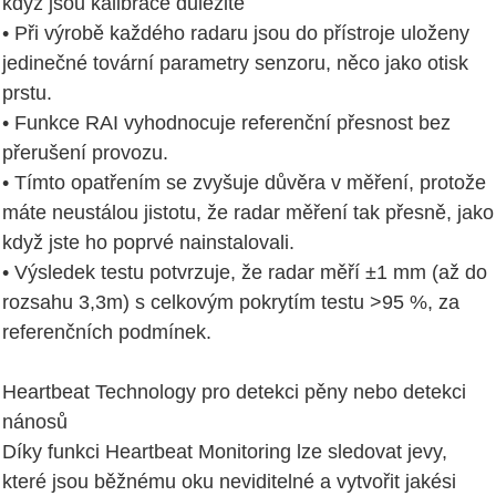
když jsou kalibrace důležité
• Při výrobě každého radaru jsou do přístroje uloženy
jedinečné tovární parametry senzoru, něco jako otisk
prstu.
• Funkce RAI vyhodnocuje referenční přesnost bez
přerušení provozu.
• Tímto opatřením se zvyšuje důvěra v měření, protože
máte neustálou jistotu, že radar měření tak přesně, jako
když jste ho poprvé nainstalovali.
• Výsledek testu potvrzuje, že radar měří ±1 mm (až do
rozsahu 3,3m) s celkovým pokrytím testu >95 %, za
referenčních podmínek.
Heartbeat Technology pro detekci pěny nebo detekci
nánosů
Díky funkci Heartbeat Monitoring lze sledovat jevy,
které jsou běžnému oku neviditelné a vytvořit jakési