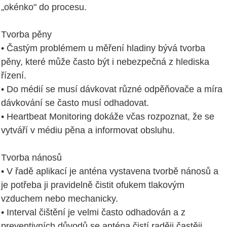
„okénko" do procesu.
Tvorba pěny
• Častým problémem u měření hladiny bývá tvorba
pěny, které může často být i nebezpečná z hlediska
řízení.
• Do médií se musí dávkovat různé odpěňovače a míra
dávkování se často musí odhadovat.
• Heartbeat Monitoring dokáže včas rozpoznat, že se
vytváří v médiu pěna a informovat obsluhu.
Tvorba nánosů
• V řadě aplikací je anténa vystavena tvorbě nánosů a
je potřeba ji pravidelně čistit ofukem tlakovým
vzduchem nebo mechanicky.
• Interval čištění je velmi často odhadován a z
preventivních důvodů se anténa čistí raději častěji.