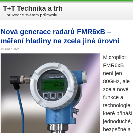
T+T Technika a trh
...průvodce světem průmyslu
Nová generace radarů FMR6xB –
měření hladiny na zcela jiné úrovni
19 Únor 2025
Micropilot
FMR6xB
není jen
80GHz, ale
zcela nové
funkce a
technologie,
které přináší
jednoduché,
bezpečné a