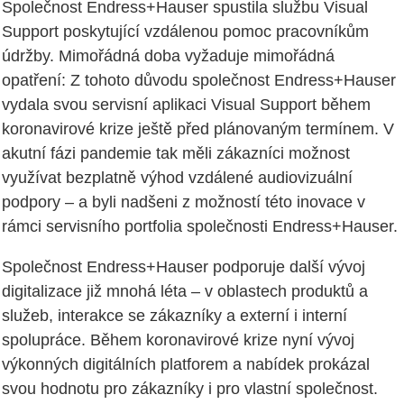
Společnost Endress+Hauser spustila službu Visual
Support poskytující vzdálenou pomoc pracovníkům
údržby. Mimořádná doba vyžaduje mimořádná
opatření: Z tohoto důvodu společnost Endress+Hauser
vydala svou servisní aplikaci Visual Support během
koronavirové krize ještě před plánovaným termínem. V
akutní fázi pandemie tak měli zákazníci možnost
využívat bezplatně výhod vzdálené audiovizuální
podpory – a byli nadšeni z možností této inovace v
rámci servisního portfolia společnosti Endress+Hauser.
Společnost Endress+Hauser podporuje další vývoj
digitalizace již mnohá léta – v oblastech produktů a
služeb, interakce se zákazníky a externí i interní
spolupráce. Během koronavirové krize nyní vývoj
výkonných digitálních platforem a nabídek prokázal
svou hodnotu pro zákazníky i pro vlastní společnost.