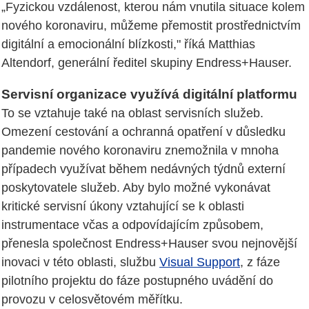
„Fyzickou vzdálenost, kterou nám vnutila situace kolem
nového koronaviru, můžeme přemostit prostřednictvím
digitální a emocionální blízkosti," říká Matthias
Altendorf, generální ředitel skupiny Endress+Hauser.
Servisní organizace využívá digitální platformu
To se vztahuje také na oblast servisních služeb.
Omezení cestování a ochranná opatření v důsledku
pandemie nového koronaviru znemožnila v mnoha
případech využívat během nedávných týdnů externí
poskytovatele služeb. Aby bylo možné vykonávat
kritické servisní úkony vztahující se k oblasti
instrumentace včas a odpovídajícím způsobem,
přenesla společnost Endress+Hauser svou nejnovější
inovaci v této oblasti, službu
Visual Support
, z fáze
pilotního projektu do fáze postupného uvádění do
provozu v celosvětovém měřítku.