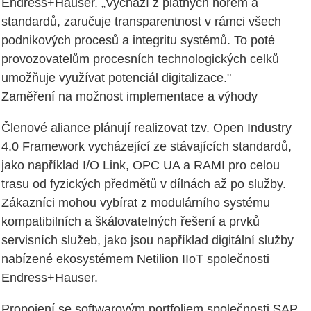
Endress+Hauser. „Vychází z platných norem a
standardů, zaručuje transparentnost v rámci všech
podnikových procesů a integritu systémů. To poté
provozovatelům procesních technologických celků
umožňuje využívat potenciál digitalizace."
Zaměření na možnost implementace a výhody
Členové aliance plánují realizovat tzv. Open Industry
4.0 Framework vycházející ze stávajících standardů,
jako například I/O Link, OPC UA a RAMI pro celou
trasu od fyzických předmětů v dílnách až po služby.
Zákazníci mohou vybírat z modulárního systému
kompatibilních a škálovatelných řešení a prvků
servisních služeb, jako jsou například digitální služby
nabízené ekosystémem Netilion IIoT společnosti
Endress+Hauser.
Propojení se softwarovým portfoliem společnosti SAP