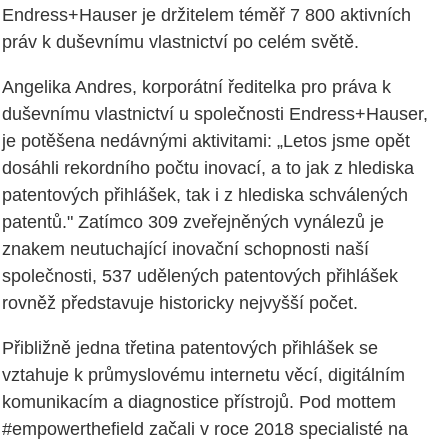
Endress+Hauser je držitelem téměř 7 800 aktivních
práv k duševnímu vlastnictví po celém světě.
Angelika Andres, korporátní ředitelka pro práva k
duševnímu vlastnictví u společnosti Endress+Hauser,
je potěšena nedávnými aktivitami: „Letos jsme opět
dosáhli rekordního počtu inovací, a to jak z hlediska
patentových přihlášek, tak i z hlediska schválených
patentů." Zatímco 309 zveřejněných vynálezů je
znakem neutuchající inovační schopnosti naší
společnosti, 537 udělených patentových přihlášek
rovněž představuje historicky nejvyšší počet.
Přibližně jedna třetina patentových přihlášek se
vztahuje k průmyslovému internetu věcí, digitálním
komunikacím a diagnostice přístrojů. Pod mottem
#empowerthefield začali v roce 2018 specialisté na