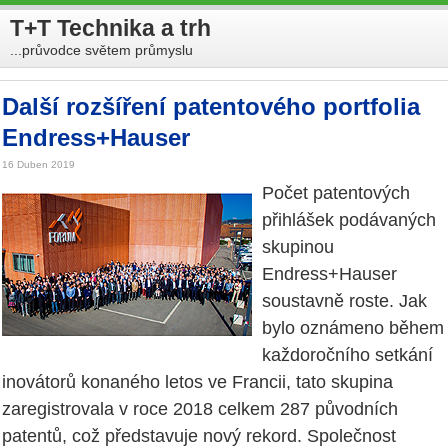
T+T Technika a trh
...průvodce světem průmyslu
Další rozšíření patentového portfolia
Endress+Hauser
16 Duben 2019
Počet patentových
přihlášek podávaných
skupinou
Endress+Hauser
soustavně roste. Jak
bylo oznámeno během
každoročního setkání
inovátorů konaného letos ve Francii, tato skupina
zaregistrovala v roce 2018 celkem 287 původních
patentů, což představuje nový rekord. Společnost