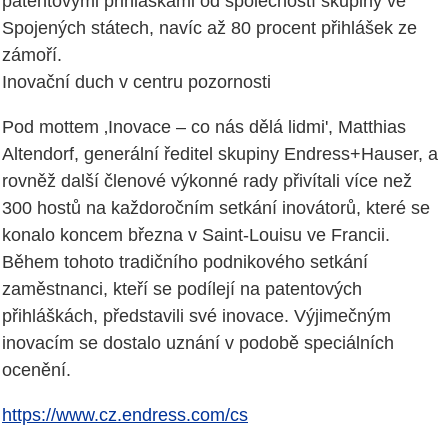
patentovými přihláškami od společností skupiny ve
Spojených státech, navíc až 80 procent přihlášek ze
zámoří.
Inovační duch v centru pozornosti
Pod mottem ‚Inovace – co nás dělá lidmi', Matthias
Altendorf, generální ředitel skupiny Endress+Hauser, a
rovněž další členové výkonné rady přivítali více než
300 hostů na každoročním setkání inovátorů, které se
konalo koncem března v Saint-Louisu ve Francii.
Během tohoto tradičního podnikového setkání
zaměstnanci, kteří se podílejí na patentových
přihláškách, představili své inovace. Výjimečným
inovacím se dostalo uznání v podobě speciálních
ocenění.
https://www.cz.endress.com/cs