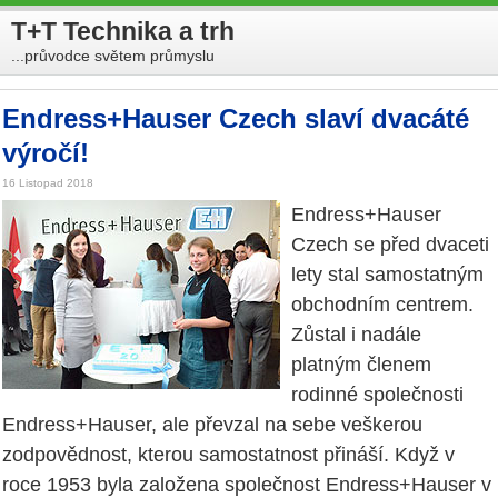
T+T Technika a trh
...průvodce světem průmyslu
Endress+Hauser Czech slaví dvacáté
výročí!
16 Listopad 2018
Endress+Hauser
Czech se před dvaceti
lety stal samostatným
obchodním centrem.
Zůstal i nadále
platným členem
rodinné společnosti
Endress+Hauser, ale převzal na sebe veškerou
zodpovědnost, kterou samostatnost přináší. Když v
roce 1953 byla založena společnost Endress+Hauser v