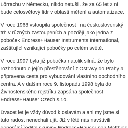
Lörrachu v Německu, nikdo netušil, že za 65 let z ní
bude celosvětový lídr v oblasti měření a automatizace.
V roce 1968 vstoupila společnost i na československý
trh v různých zastoupeních a později jako jedna z
poboček Endress+Hauser Instruments International,
zaštiťující vznikající pobočky po celém světě.
V roce 1997 byla již pobočka natolik silná, že bylo
rozhodnuto o jejím přestěhování z Ostravy do Prahy a
připravena cesta pro vybudování vlastního obchodního
centra. A v dalším roce 9. listopadu 1998 byla do
Živnostenského rejstříku zapsána společnost
Endress+Hauser Czech s.r.o.
Dvacet let je vždy důvod k oslavám a ani my jsme si
tuto radost nenechali ujít. Již v létě nás navštívili
generální ředitel skupiny Endress+Hauser pan Matthias