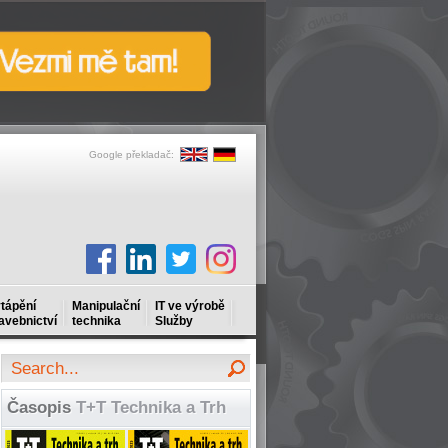
Google překladač:
tápění
Manipulační
IT ve výrobě
avebnictví
technika
Služby
Časopis
T+T Technika a Trh