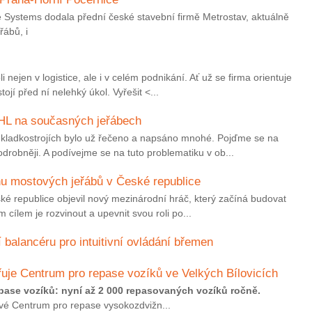
Systems dodala přední české stavební firmě Metrostav, aktuálně
řábů, i
i nejen v logistice, ale i v celém podnikání. Ať už se firma orientuje
ojí před ní nelehký úkol. Vyřešit <...
HL na současných jeřábech
kladkostrojích bylo už řečeno a napsáno mnohé. Pojďme se na
odrobněji. A podívejme se na tuto problematiku v ob...
hu mostových jeřábů v České republice
ké republice objevil nový mezinárodní hráč, který začíná budovat
m cílem je rozvinout a upevnit svou roli po...
 balancéru pro intuitivní ovládání břemen
iřuje Centrum pro repase vozíků ve Velkých Bílovicích
pase vozíků: nyní až 2 000 repasovaných vozíků ročně.
své Centrum pro repase vysokozdvižn...