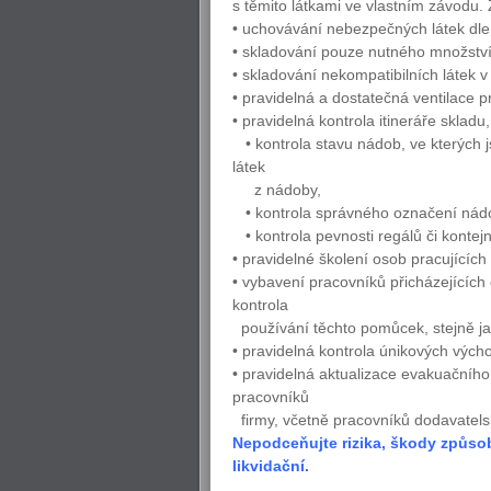
s těmito látkami ve vlastním závodu.
• uchovávání nebezpečných látek dle 
• skladování pouze nutného množstv
• skladování nekompatibilních látek 
• pravidelná a dostatečná ventilace p
• pravidelná kontrola itineráře skladu
• kontrola stavu nádob, ve kterých js
látek
z nádoby,
• kontrola správného označení nádob
• kontrola pevnosti regálů či kontej
• pravidelné školení osob pracujícíc
• vybavení pracovníků přicházejícíc
kontrola
používání těchto pomůcek, stejně j
• pravidelná kontrola únikových výcho
• pravidelná aktualizace evakuačníh
pracovníků
firmy, včetně pracovníků dodavatels
Nepodceňujte rizika, škody způso
likvidační.