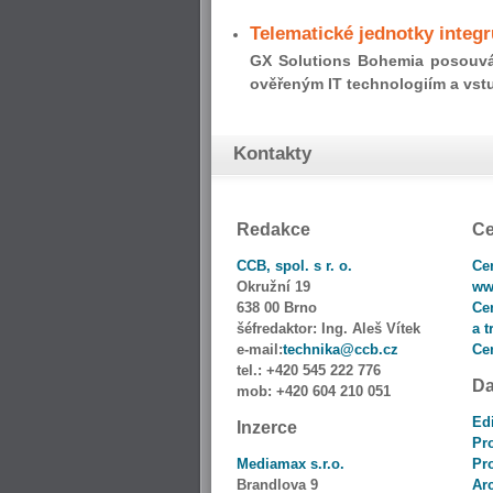
Telematické jednotky integr
GX Solutions Bohemia posouvá s
ověřeným IT technologiím a vstup
Kontakty
Redakce
Ce
CCB, spol. s r. o.
Ce
Okružní 19
ww
638 00 Brno
Ce
šéfredaktor:
Ing. Aleš Vítek
a t
e-mail:
technika@ccb.cz
Ce
tel.:
+420 545 222 776
Da
mob:
+420 604 210 051
Ed
Inzerce
Pro
Mediamax s.r.o.
Pr
Brandlova 9
Ar