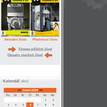
Aktuální číslo
Předchozí číslo
Témata příštích čísel
Obsahy starších čísel
Kalendář
akcí
<<
Srpen 2026
>>
Po
Út
St
Čt
Pá
So
Ne
1
2
3
4
5
6
7
8
9