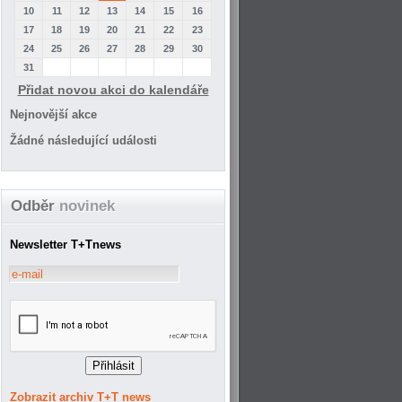
10
11
12
13
14
15
16
17
18
19
20
21
22
23
24
25
26
27
28
29
30
31
Přidat novou akci do kalendáře
Nejnovější akce
Žádné následující události
Odběr
novinek
Newsletter T+Tnews
Zobrazit archiv T+T news