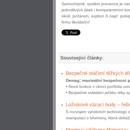
Samozřejmě, systém prevence je nane
jednotlivých látek i kompetentními 
okolí, požárem, explozí či např. po
firmu likvidační!
Související články:
Bezpečné otáčení těžkých díl
Demag: maximální bezpečnost p
• Nová funkce v rámci portfolia u
• Bezpečné ovládání jeřábu díky s
Ložiskové vázací body – řeš
S rozvojem výrobních technologií 
manipulaci s břemeny, která dokáže 
Mostový jeřáb pro Metrostav