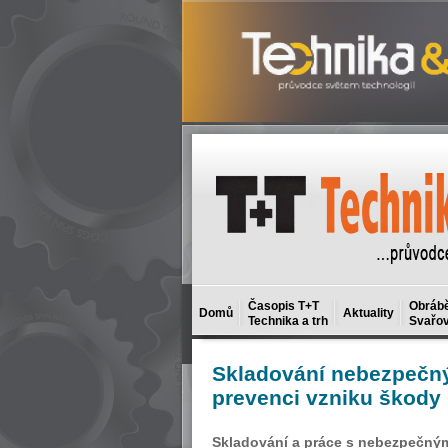
Časopis T+T
Obrábě
Domů
Aktuality
Technika a trh
Svařov
Skladování
nebezpečnýc
prevenci vzniku škody
Skladování a práce s nebezpečnými