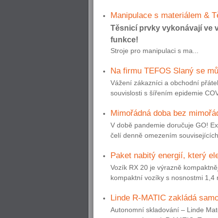
Manipulace s materiálem & T
Těsnicí prvky vykonávají ve 
funkce!
Stroje pro manipulaci s ma...
Na firmu TEFOS Slaný se můž
Vážení zákazníci a obchodní přáte
souvislosti s šířením epidemie CO
Mimořádná doba bez mimořád
V době pandemie doručuje GO! Expr
čelí denně omezením souvisejících
Paket nabitý energií, který e
Vozík RX 20 je výrazně kompaktnějš
kompaktní vozíky s nosnostmi 1,4 n
Linde R-MATIC zakládá samos
Autonomní skladování – Linde Mater