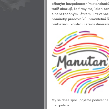
přísným bezpečnostním standardům
totiž ukazují, že firmy mají slon 
s nebezpečnými látkami. Prevence 
pomůcky pracovníků, pravidelná š
průběžnou kontrolu stavu itineráře
My se dnes spolu pojďme podívat na 
manipulace