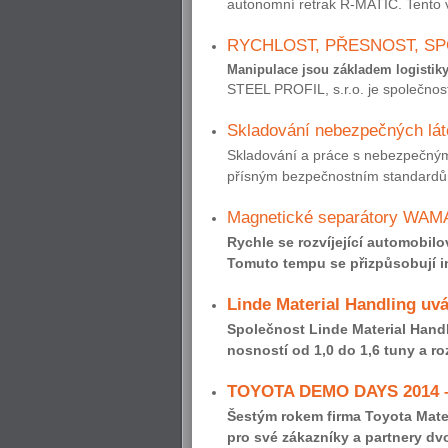
autonomní retrak R-MATIC. Tento v
RYCHLOST, PŘESNOST, S
Manipulace jsou základem logisti
STEEL PROFIL, s.r.o. je společnost 
Skladování nebezpečných láte
Skladování a práce s nebezpečnými
přísným bezpečnostním standardům
Magnetické separátory WAMA
Rychle se rozvíjející automobil
Tomuto tempu se přizpůsobují inv
Linde Material Handling uvád
Společnost Linde Material Handl
nosností od 1,0 do 1,6 tuny a roz
TOYOTA DEMO DAYS 2014 –
Šestým rokem firma Toyota Mater
pro své zákazníky a partnery dv