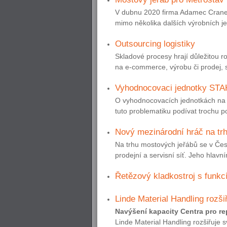
V dubnu 2020 firma Adamec Crane 
mimo několika dalších výrobních je
Outsourcing logistiky
Skladové procesy hrají důležitou rol
na e-commerce, výrobu či prodej, st
Vyhodnocovaci jednotky STA
O vyhodnocovacích jednotkách na 
tuto problematiku podívat trochu p
Nový mezinárodní hráč na tr
Na trhu mostových jeřábů se v Čes
prodejní a servisní síť. Jeho hlavní
Řetězový kladkostroj s funkcí
Linde Material Handling rozš
Navýšení kapacity Centra pro re
Linde Material Handling rozšiřuje 