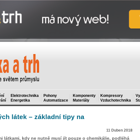
ní
Elektrotechnika
Pohony
Komponenty
Kompresory
Vy
ání
Energetika
Automatizace
Materiály
Vzduchotechnika
St
h látek – základní tipy na
11 Duben 2018
 látkami, kdy ne nutně musí jít pouze o chemikálie, podléhá