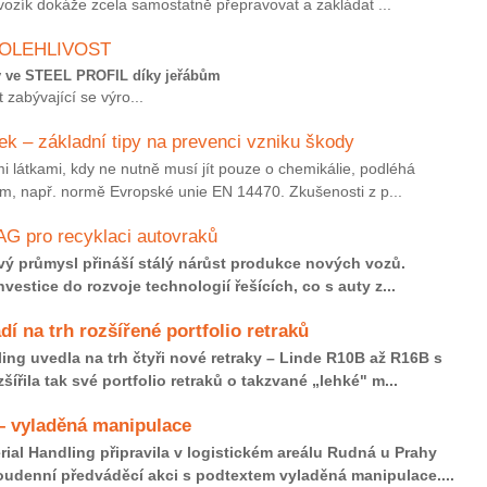
ozík dokáže zcela samostatně přepravovat a zakládat ...
POLEHLIVOST
ky ve STEEL PROFIL díky jeřábům
zabývající se výro...
k – základní tipy na prevenci vzniku škody
 látkami, kdy ne nutně musí jít pouze o chemikálie, podléhá
, např. normě Evropské unie EN 14470. Zkušenosti z p...
G pro recyklaci autovraků
ový průmysl přináší stálý nárůst produkce nových vozů.
estice do rozvoje technologií řešících, co s auty z...
í na trh rozšířené portfolio retraků
ing uvedla na trh čtyři nové retraky – Linde R10B až R16B s
šířila tak své portfolio retraků o takzvané „lehké" m...
 vyladěná manipulace
ial Handling připravila v logistickém areálu Rudná u Prahy
oudenní předváděcí akci s podtextem vyladěná manipulace....