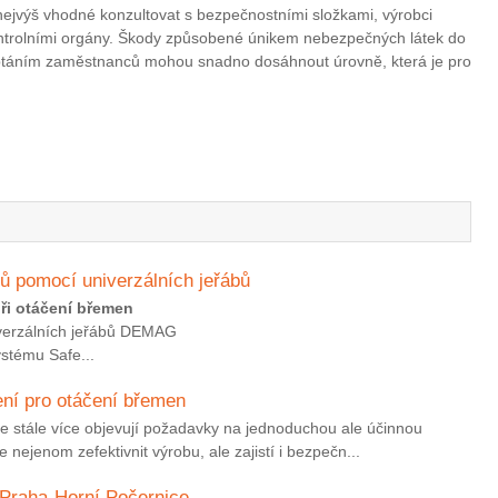
jvýš vhodné konzultovat s bezpečnostními složkami, výrobci
kontrolními orgány. Škody způsobené únikem nebezpečných látek do
leptáním zaměstnanců mohou snadno dosáhnout úrovně, která je pro
ů pomocí univerzálních jeřábů
ři otáčení břemen
niverzálních jeřábů DEMAG
ystému Safe...
ení pro otáčení břemen
se stále více objevují požadavky na jednoduchou ale účinnou
nejenom zefektivnit výrobu, ale zajistí i bezpečn...
 Praha-Horní Počernice