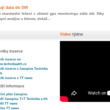
ují data do SW
tandardní řešení v oblasti gps monitoringu stále dál. Díky
ní analýze u klienta, dokáž...
Video
týdne
níky inzerce
ník inzerce na
w.technikaatrh.cz
ník inzerce v časopise Technika
rh
ník inzerce v TT news
lší informace
iční plán časopisu
fil časopisu T+T Technika a trh
ofil TT news
chiv TT news