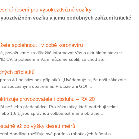
ěsnicí řešení pro vysokozdvižné vozíky
vysozdvižném vozíku a jemu podobných zařízení kritické
ete spolehnout i v době koronaviru
lé, považujeme za důležité informovat Vás o aktuálním stavu v
VID-19. S potěšením Vám můžeme sdělit, že chod sp...
ných příplatků
ess & Logistics bez příplatků. „Uvědomuje si, že naši zákazníci
 se současnými opatřeními. Protože ani GO! ...
lektrizuje provozovatele i obsluhu – RX 20
í než jeho předchůdce. Pro zákazníky, kteří potřebují velmi
ebo 1,6 t, jsou správnou volbou extrémně obratné ...
tatně až do výšky deseti metrů
ial Handling rozšiřuje své portfolio robotických řešení o