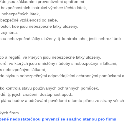
 Zde jsou základními preventivními opatřeními:
bezpečnostních instrukcí výrobce těchto látek,
í nebezpečných látek,
v bezpečné vzdálenosti od sebe,
rostor, kde jsou nebezpečné látky uloženy,
, zejména:
ou nebezpečné látky uloženy, tj. kontrola toho, jestli nehrozí únik
 a regálů, ve kterých jsou nebezpečné látky uloženy,
nerů, ve kterých jsou umístěny nádoby s nebezpečnými látkami,
h s nebezpečnými látkami,
h do styku s nebezpečnými odpovídajícími ochrannými pomůckami a
ako kontrola stavu používaných ochranných pomůcek,
dů, tj. jejich značení, dostupnost apod.,
o plánu budov a udržování povědomí o tomto plánu ze strany všech
kých firem.
bené nedostatečnou prevencí se snadno stanou pro firmu