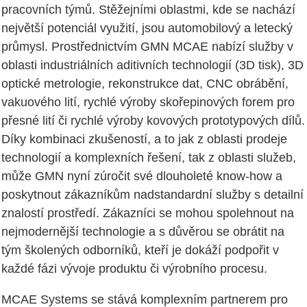
pracovních týmů. Stěžejními oblastmi, kde se nachází
největší potenciál využití, jsou automobilový a letecký
průmysl. Prostřednictvím GMN MCAE nabízí služby v
oblasti industriálních aditivních technologií (3D tisk), 3D
optické metrologie, rekonstrukce dat, CNC obrábění,
vakuového lití, rychlé výroby skořepinových forem pro
přesné lití či rychlé výroby kovových prototypových dílů.
Díky kombinaci zkušeností, a to jak z oblasti prodeje
technologií a komplexních řešení, tak z oblasti služeb,
může GMN nyní zúročit své dlouholeté know-how a
poskytnout zákazníkům nadstandardní služby s detailní
znalostí prostředí. Zákazníci se mohou spolehnout na
nejmodernější technologie a s důvěrou se obrátit na
tým školených odborníků, kteří je dokáží podpořit v
každé fázi vývoje produktu či výrobního procesu.
MCAE Systems se stává komplexním partnerem pro