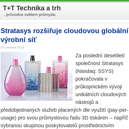
T+T Technika a trh
...průvodce světem průmyslu
Stratasys rozšiřuje cloudovou globální
výrobní síť
16 Listopad 2018
Za poslední desetiletí
společnost Stratasys
(Nasdaq: SSYS)
pokračovala v
průkopnickém vývoji
unikátních cloudových
nástrojů a
předobjednaných služeb placených dle využití (pay-per-
usage) pro svou průmyslovou řadu 3D tiskáren – napříč
vybranou skupinou poskytovatelů prostřednictvím