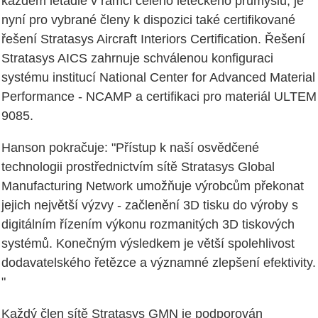
každém letadle v rámci celého leteckého průmyslu, je
nyní pro vybrané členy k dispozici také certifikované
řešení Stratasys Aircraft Interiors Certification. Řešení
Stratasys AICS zahrnuje schválenou konfiguraci
systému institucí National Center for Advanced Material
Performance - NCAMP a certifikaci pro materiál ULTEM
9085.
Hanson pokračuje: "Přístup k naší osvědčené
technologii prostřednictvím sítě Stratasys Global
Manufacturing Network umožňuje výrobcům překonat
jejich největší výzvy - začlenění 3D tisku do výroby s
digitálním řízením výkonu rozmanitých 3D tiskových
systémů. Konečným výsledkem je větší spolehlivost
dodavatelského řetězce a významné zlepšení efektivity.
"
Každý člen sítě Stratasys GMN je podporován