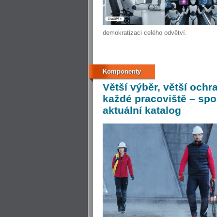
demokratizaci celého odvětví.
Komponenty
Větší
výběr, větší ochr
každé pracoviště – sp
aktuální katalog