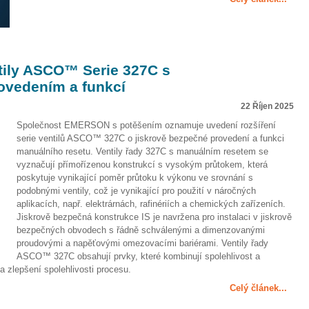
ily ASCO™ Serie 327C s
ovedením a funkcí
22 Říjen 2025
Společnost EMERSON s potěšením oznamuje uvedení rozšíření
serie ventilů ASCO™ 327C o jiskrově bezpečné provedení a funkci
manuálního resetu. Ventily řady 327C s manuálním resetem se
vyznačují přímořízenou konstrukcí s vysokým průtokem, která
poskytuje vynikající poměr průtoku k výkonu ve srovnání s
podobnými ventily, což je vynikající pro použití v náročných
aplikacích, např. elektrárnách, rafinériích a chemických zařízeních.
Jiskrově bezpečná konstrukce IS je navržena pro instalaci v jiskrově
bezpečných obvodech s řádně schválenými a dimenzovanými
proudovými a napěťovými omezovacími bariérami. Ventily řady
ASCO™ 327C obsahují prvky, které kombinují spolehlivost a
 a zlepšení spolehlivosti procesu.
Celý článek...