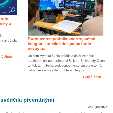
rodní
oniky a
letrh
Budoucnost podnikových systémů:
kají výrobci,
Integrace umělé inteligence bude
tí
nezbytná
...
Unicorn Vysoká škola pořádala další ze série
lý článek...
tradičních online konferencí Unicorn University Open,
tentokrát na téma budoucnosti enterprise systémů,
neboli velkých systémů, které integrují...
Celý článek...
svědčila převratnými
24 Říjen 2025