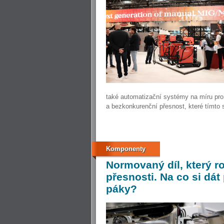
také automatizační systémy na míru pro 
a bezkonkurenční přesnost, které tímto
Komponenty
Normovaný
díl, který r
přesnosti. Na co si dát
páky?