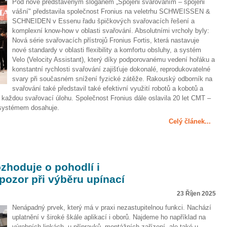
Pod nově představeným sloganem „Spojeni svařováním – spojeni
vášní" představila společnost Fronius na veletrhu SCHWEISSEN &
SCHNEIDEN v Essenu řadu špičkových svařovacích řešení a
komplexní know-how v oblasti svařování. Absolutními vrcholy byly:
Nová série svařovacích přístrojů Fronius Fortis, která nastavuje
nové standardy v oblasti flexibility a komfortu obsluhy, a systém
Velo (Velocity Assistant), který díky podporovanému vedení hořáku a
konstantní rychlosti svařování zajišťuje dokonalé, reprodukovatelné
svary při současném snížení fyzické zátěže. Rakouský odborník na
svařování také představil také efektivní využití robotů a kobotů a
každou svařovací úlohu. Společnost Fronius dále oslavila 20 let CMT –
 systémem dosahuje.
Celý článek...
ozhoduje o pohodlí i
 pozor při výběru upínací
23 Říjen 2025
Nenápadný prvek, který má v praxi nezastupitelnou funkci. Nachází
uplatnění v široké škále aplikací i oborů. Najdeme ho například na
výrobních linkách, u přípravků, montážních zařízení, ale také u