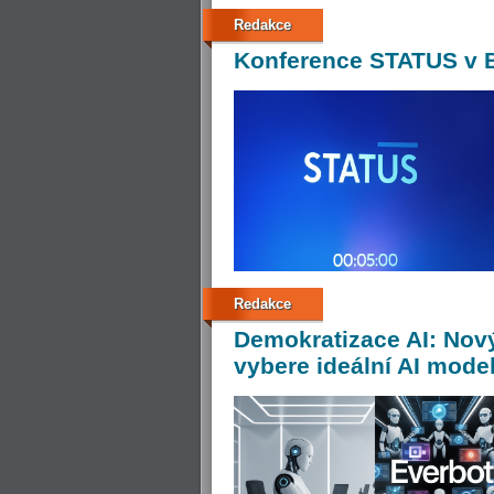
Redakce
Konference
STATUS v B
Redakce
Demokratizace
AI: Nov
vybere ideální AI model