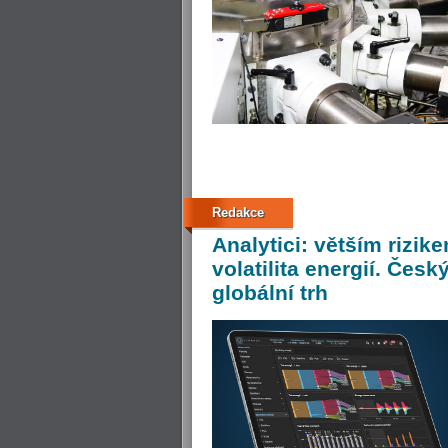
Redakce
Analytici:
větším rizike
volatilita energií. Česk
globální trh