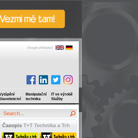
Google překladač:
Vytápění
Manipulační
IT ve výrobě
Stavebnictví
technika
Služby
Časopis
T+T Technika a Trh