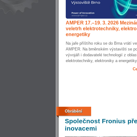
AMPER 17.–19. 3. 2026 Meziná
veletrh elektrotechniky, elektr
energetiky
Na jaře příštího roku se do Brna vrátí ve
AMPER. Na brněnském výstavišti se pot
vývojáři i dodavatelé technologií z oblas
elektrotechniky, elektroniky a energetiky.
Ce
Obrábění
Společnost
Fronius pře
inovacemi