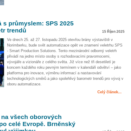
á s průmyslem: SPS 2025
tr trendů
15 Říjen 2025
Ve dnech 25. až 27. listopadu 2025 otevřou brány výstaviště v
Norimberku, bude svět automatizace opět ve znamení veletrhu SPS
- Smart Production Solutions. Tento mezinárodní odborný veletrh
přivádí na jedno místo osoby s rozhodovacími pravomocemi,
vývojáře a vizionáře z celého světa. Již více než tři desetiletí je
koncem každého roku pevným termínem v kalendáři odvětví – jako
platforma pro inovace, výměnu informací a nastavování
technologických směrů a jako spolehlivý barometr trendů pro vývoj v
oboru automatizace.
Celý článek...
t na všech oborových
 po celé Evropě. Brněnský
byl výjimkou