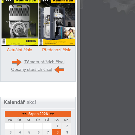
Aktuální číslo
Předchozí číslo
Témata příštích čísel
Obsahy starších čísel
Kalendář
akcí
<<
Srpen 2026
>>
Po
Út
St
Čt
Pá
So
Ne
1
2
3
4
5
6
7
8
9