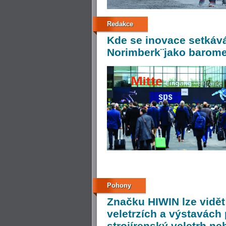
Redakce
Kde
se inovace setkáv
Norimberk¨jako barome
Pohony
Značku
HIWIN lze vidě
veletrzích a výstavách
strojírenský veletrh ne