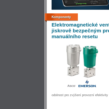
Komponenty
Elektromagnetické
vent
jiskrově bezpečným pr
manuálního resetu
odolnost pro zvýšení provozní efektivity