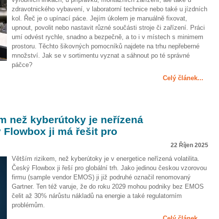
zdravotnického vybavení, v laboratorní technice nebo také u jízdních
kol. Řeč je o upínací páce. Jejím úkolem je manuálně fixovat,
upnout, povolit nebo nastavit různé součásti stroje či zařízení. Práci
umí odvést rychle, snadno a bezpečně, a to i v místech s minimem
prostoru. Těchto šikovných pomocníků najdete na trhu nepřeberné
množství. Jak se v sortimentu vyznat a sáhnout po té správné
páčce?
Celý článek...
m než kyberútoky je neřízená
ý Flowbox ji má řešit pro
22 Říjen 2025
Větším rizikem, než kyberútoky je v energetice neřízená volatilita.
Český Flowbox ji řeší pro globální trh. Jako jedinou českou vzorovou
firmu (sample vendor EMOS) ji již podruhé označil renomovaný
Gartner. Ten též varuje, že do roku 2029 mohou podniky bez EMOS
čelit až 30% nárůstu nákladů na energie a také regulatorním
problémům.
Celý článek...