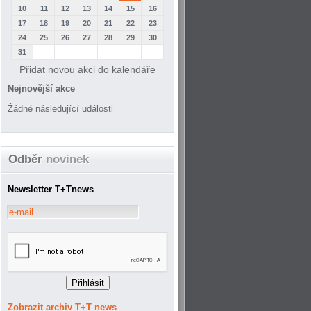
10
11
12
13
14
15
16
17
18
19
20
21
22
23
24
25
26
27
28
29
30
31
Přidat novou akci do kalendáře
Nejnovější akce
Žádné následující události
Odběr
novinek
Newsletter T+Tnews
Zobrazit archiv T+T news