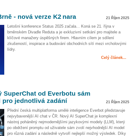
rně - nová verze K2 nara
21 Říjen 2025
Letošní konference Status 2025 začala... Koná se 21. října v
brněnském Divadle Reduta a je exkluzivní setkání pro majitele a
klíčové manažery úspěšných firem. Hlavním cílem je sdílení
zkušeností, inspirace a budování obchodních sítí mezi vrcholovými
lídry.
Celý článek...
ý SuperChat od Everbotu sám
 pro jednotlivá zadání
21 Říjen 2025
Přední česká multiplatforma umělé inteligence Everbot představuje
nejvybavenější AI chat v ČR. Nový AI SuperChat je komplexní
nástroj poháněný nejmodernějšími jazykovými modely (LLM), který
po obdržení promptu od uživatele sám zvolí nejvhodnější AI model
pro různá zadání a následně vytvoří nejlepší možný výsledek. Díky