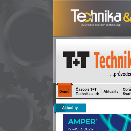
Časopis T+T
Obrá
Domů
Aktuality
Technika a trh
Svař
Aktuality