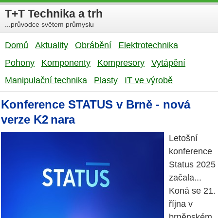
T+T Technika a trh
...průvodce světem průmyslu
Domů
Aktuality
Obrábění
Elektrotechnika
Pohony
Komponenty
Kompresory
Vytápění
Manipulační technika
Plasty
IT ve výrobě
Konference STATUS v Brně - nová
verze K2 nara
Letošní
konference
Status 2025
začala...
Koná se 21.
října v
brněnském