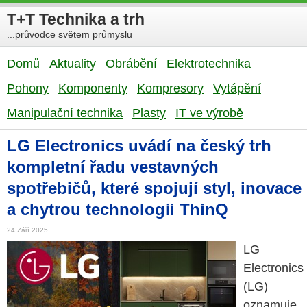
T+T Technika a trh
...průvodce světem průmyslu
Domů
Aktuality
Obrábění
Elektrotechnika
Pohony
Komponenty
Kompresory
Vytápění
Manipulační technika
Plasty
IT ve výrobě
LG Electronics uvádí na český trh
kompletní řadu vestavných
spotřebičů, které spojují styl, inovace
a chytrou technologii ThinQ
24 Září 2025
LG
Electronics
(LG)
oznamuje