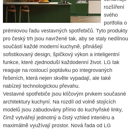
rozšíření
svého
portfolia o
prémiovou řadu vestavných spotřebičů. Tyto produkty
pro český trh jsou navržené tak, aby se staly nedílnou
součástí každé moderní kuchyně, přinášejí
sofistikovaný design, špičkový výkon a inteligentní
funkce, které zjednoduší každodenní život. LG tak
reaguje na rostoucí poptávku po integrovaných
řešeních, která nejen skvěle vypadají, ale také
nabízejí technologickou převahu.
Vestavné spotřebiče jsou klíčovým prvkem současné
architektury kuchyní. Na rozdíl od volně stojících
modelů jsou zabudovány přímo do kuchyňské linky,
čímž vytvářejí jednotný a čistý vzhled interiéru a
maximálně využívají prostor. Nová řada od LG