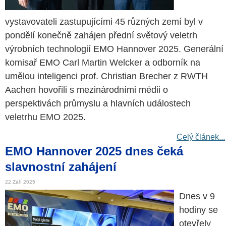
vystavovateli zastupujícími 45 různých zemí byl v
pondělí konečně zahájen přední světový veletrh
výrobních technologií EMO Hannover 2025. Generální
komisař EMO Carl Martin Welcker a odborník na
umělou inteligenci prof. Christian Brecher z RWTH
Aachen hovořili s mezinárodními médii o
perspektivách průmyslu a hlavních událostech
veletrhu EMO 2025.
Celý článek...
EMO Hannover 2025 dnes čeká
slavnostní zahájení
22 Září 2025
Dnes v 9
hodiny se
otevřely