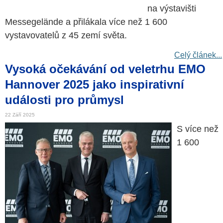
na výstavišti
Messegelände a přilákala více než 1 600
vystavovatelů z 45 zemí světa.
Celý článek...
Vysoká očekávání od veletrhu EMO
Hannover 2025 jako inspirativní
události pro průmysl
22 Září 2025
S více než
1 600