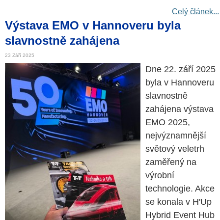
Celý článek...
Výstava EMO v Hannoveru byla
slavnostně zahájena
23 Září 2025
Dne 22. září 2025
byla v Hannoveru
slavnostně
zahájena výstava
EMO 2025,
nejvýznamnější
světový veletrh
zaměřený na
výrobní
technologie. Akce
se konala v H'Up
Hybrid Event Hub