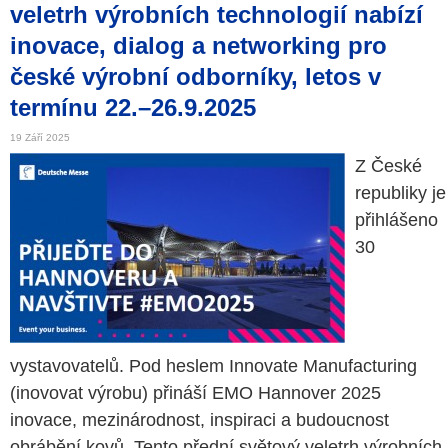
veletrh výrobních technologií nabízí
inovace, dialog a networking pro
české výrobní odborníky, letos v
termínu 22.–26.9.2025
19 Září 2025
Z České
republiky je
přihlášeno
30
vystavovatelů. Pod heslem Innovate Manufacturing
(inovovat výrobu) přináší EMO Hannover 2025
inovace, mezinárodnost, inspiraci a budoucnost
obrábění kovů. Tento přední světový veletrh výrobních