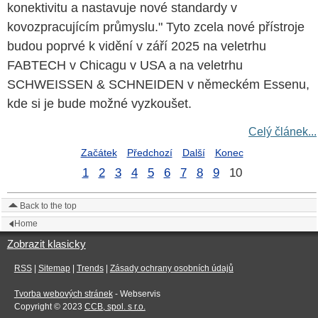
konektivitu a nastavuje nové standardy v
kovozpracujícím průmyslu." Tyto zcela nové přístroje
budou poprvé k vidění v září 2025 na veletrhu
FABTECH v Chicagu v USA a na veletrhu
SCHWEISSEN & SCHNEIDEN v německém Essenu,
kde si je bude možné vyzkoušet.
Celý článek...
Začátek
Předchozí
Další
Konec
1
2
3
4
5
6
7
8
9
10
Back to the top
Home
Zobrazit klasicky
RSS
|
Sitemap
|
Trends
|
Zásady ochrany osobních údajů
Tvorba webových stránek
- Webservis
Copyright © 2023
CCB, spol. s r.o.