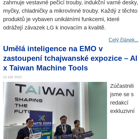
zahrnuje vestavné pečicí trouby, indukční varné desky,
myčky, chladničky a mikrovlnné trouby. Každý z těchto
produktů je vybaven unikátními funkcemi, které
odrážejí závazek LG k inovacím a kvalitě.
Celý článek...
Umělá inteligence na EMO v
zastoupení tchajwanské expozice – AI
x Taiwan Machine Tools
23 Září 2025
Zúčastnili
jsme se s
redakcí
exkluzivní