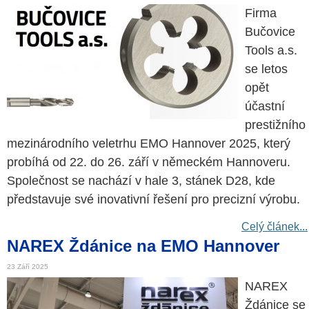
Firma
Bučovice
Tools a.s.
se letos
opět
účastní
prestižního
mezinárodního veletrhu EMO Hannover 2025, který
probíhá od 22. do 26. září v německém Hannoveru.
Společnost se nachází v hale 3, stánek D28, kde
představuje své inovativní řešení pro precizní výrobu.
Celý článek...
NAREX Ždánice na EMO Hannover
23 Září 2025
NAREX
Ždánice se