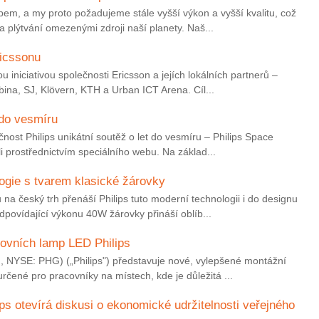
em, a my proto požadujeme stále vyšší výkon a vyšší kvalitu, což
 plýtvání omezenými zdroji naší planety. Naš...
icssonu
u iniciativou společnosti Ericsson a jejích lokálních partnerů –
ina, SJ, Klövern, KTH a Urban ICT Arena. Cíl...
 do vesmíru
nost Philips unikátní soutěž o let do vesmíru – Philips Space
i prostřednictvím speciálního webu. Na základ...
logie s tvarem klasické žárovky
a český trh přenáší Philips tuto moderní technologii i do designu
dpovídající výkonu 40W žárovky přináší oblíb...
ovních lamp LED Philips
I, NYSE: PHG) („Philips") představuje nové, vylepšené montážní
čené pro pracovníky na místech, kde je důležitá ...
ps otevírá diskusi o ekonomické udržitelnosti veřejného