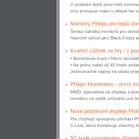
V poslední době jsme měli možnost 
více prosazují nejen v oblasti her a
Monitory Philips pro lepší do
Široká nabídka monitorů pro domác
hlavních výhod akcí Black Friday j
Kvalitní zážitek ze hry i z p
• Bezdrátové hraní • Herní sluchátk
• Na jedno nabití až 45 hodin posl
Jednoznačné nápisy na obalu příj
Philips Momentum – první mo
MMD, specialista na displeje a lic
monitoru na světě určeného pro her
Nové podnikové displeje Phi
Pro chytřejší spolupráci přichází P
C-Line, která kombinuje všechny f
5G bude významným přínosem 