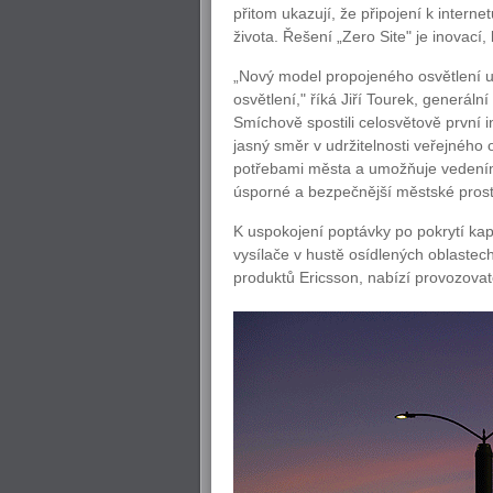
přitom ukazují, že připojení k interne
života. Řešení „Zero Site" je inovací,
„Nový model propojeného osvětlení u
osvětlení," říká Jiří Tourek, generáln
Smíchově spostili celosvětově první i
jasný směr v udržitelnosti veřejného 
potřebami města a umožňuje vedením
úsporné a bezpečnější městské prostře
K uspokojení poptávky po pokrytí kap
vysílače v hustě osídlených oblastec
produktů Ericsson, nabízí provozovate