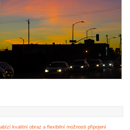
abízí kvalitní obraz a flexibilní možnosti připojení