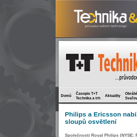
Časopis T+T
Obrábě
Domů
Aktuality
Technika a trh
Svařov
Philips
a Ericsson nabíz
sloupů osvětlení
Společnosti Royal Philips (NYSE: PH