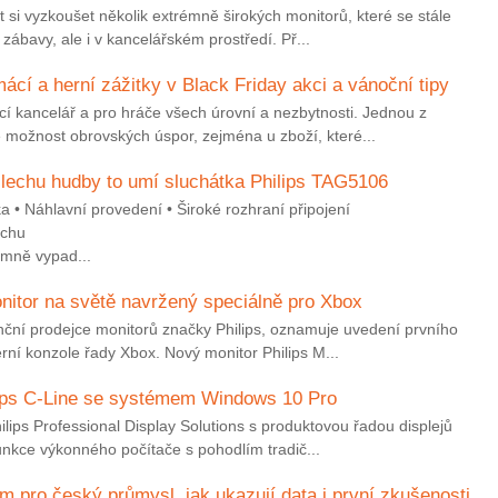
si vyzkoušet několik extrémně širokých monitorů, které se stále
 zábavy, ale i v kancelářském prostředí. Př...
mácí a herní zážitky v Black Friday akci a vánoční tipy
í kancelář a pro hráče všech úrovní a nezbytnosti. Jednou z
e možnost obrovských úspor, zejména u zboží, které...
oslechu hudby to umí sluchátka Philips TAG5106
a • Náhlavní provedení • Široké rozhraní připojení
echu
emně vypad...
nitor na světě navržený speciálně pro Xbox
enční prodejce monitorů značky Philips, oznamuje uvedení prvního
ní konzole řady Xbox. Nový monitor Philips M...
lips C-Line se systémem Windows 10 Pro
hilips Professional Display Solutions s produktovou řadou displejů
unkce výkonného počítače s pohodlím tradič...
pro český průmysl, jak ukazují data i první zkušenosti