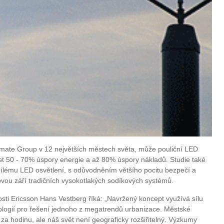
limate Group v 12 největších městech světa, může pouliční LED
nést 50 - 70% úspory energie a až 80% úspory nákladů. Studie také
bílému LED osvětlení, s odůvodněním většího pocitu bezpečí a
žovou září tradičních vysokotlakých sodíkových systémů.
osti Ericsson Hans Vestberg říká: „Navržený koncept využívá sílu
logií pro řešení jednoho z megatrendů urbanizace. Městské
za hodinu, ale náš svět není geograficky rozšiřitelný. Výzkumy