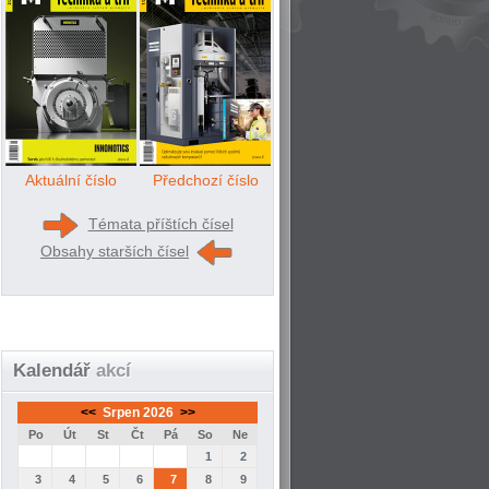
Aktuální číslo
Předchozí číslo
Témata příštích čísel
Obsahy starších čísel
Kalendář
akcí
<<
Srpen 2026
>>
Po
Út
St
Čt
Pá
So
Ne
1
2
3
4
5
6
7
8
9