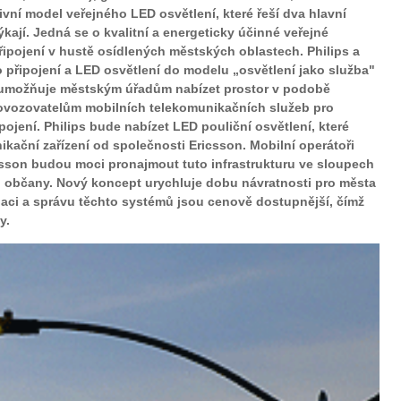
vní model veřejného LED osvětlení, které řeší dva hlavní
kají. Jedná se o kvalitní a energeticky účinné veřejné
řipojení v hustě osídlených městských oblastech. Philips a
 připojení a LED osvětlení do modelu „osvětlení jako služba"
e umožňuje městským úřadům nabízet prostor v podobě
ovozovatelům mobilních telekomunikačních služeb pro
jení. Philips bude nabízet LED pouliční osvětlení, které
kační zařízení od společnosti Ericsson. Mobilní operátoři
csson budou moci pronajmout tuto infrastrukturu ve sloupech
pro občany. Nový koncept urychluje dobu návratnosti pro města
alaci a správu těchto systémů jsou cenově dostupnější, čímž
y.