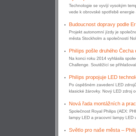
Technologie se vyvíjí vysokým temp
vede k obrovské spotřebě energie a
Budoucnost dopravy podle Er
Projekt autonomní jízdy je společno
města Stockholm a společností Nob
Philips pošle druhého Čecha
Na konci roku 2014 vyhlásila společ
Challenge. Soutěžící se přihlašoval
Philips propojuje LED techno
Po úspěšném zavedení LED zdrojů n
klasické žárovky. Nový LED zdroj o
Nová řada montážních a prac
Společnost Royal Philips (AEX: PH
lampy LED a pracovní lampy LED ur
Světlo pro naše města – Phili