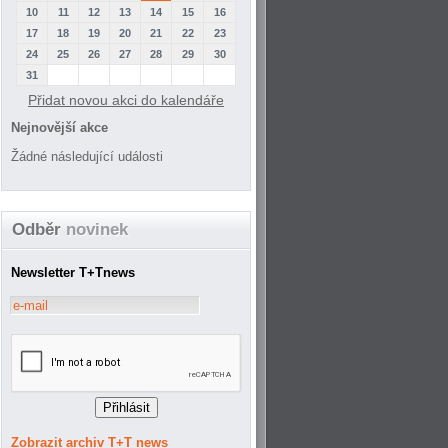
10
11
12
13
14
15
16
17
18
19
20
21
22
23
24
25
26
27
28
29
30
31
Přidat novou akci do kalendáře
Nejnovější akce
Žádné následující události
Odběr
novinek
Newsletter T+Tnews
Zobrazit archiv T+T news