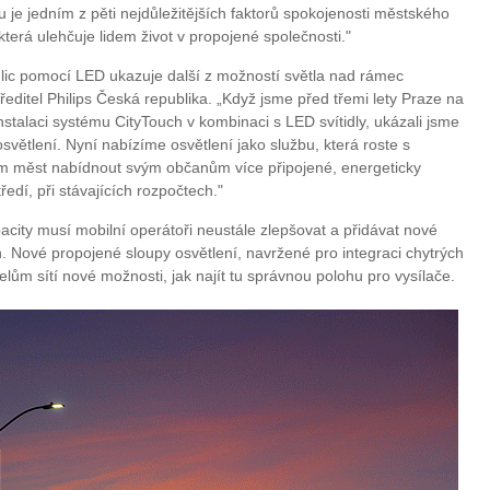
tu je jedním z pěti nejdůležitějších faktorů spokojenosti městského
 která ulehčuje lidem život v propojené společnosti."
lic pomocí LED ukazuje další z možností světla nad rámec
í ředitel Philips Česká republika. „Když jsme před třemi lety Praze na
nstalaci systému CityTouch v kombinaci s LED svítidly, ukázali jsme
osvětlení. Nyní nabízíme osvětlení jako službu, která roste s
 měst nabídnout svým občanům více připojené, energeticky
dí, při stávajících rozpočtech."
acity musí mobilní operátoři neustále zlepšovat a přidávat nové
h. Nové propojené sloupy osvětlení, navržené pro integraci chytrých
lům sítí nové možnosti, jak najít tu správnou polohu pro vysílače.