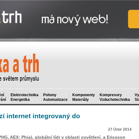
ní
Elektrotechnika
Pohony
Komponenty
Kompresory
Vy
ání
Energetika
Automatizace
Materiály
Vzduchotechnika
St
í internet integrovaný do
27 Únor 2014
G, AEX: Phia), globální lídr v oblasti osvětlení, a Ericsson