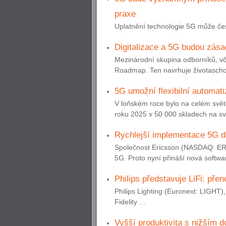
praxe
Uplatnění technologie 5G může česk
Digitalizace a 5G budou zásad
Mezinárodní skupina odborníků, vče
Roadmap. Ten navrhuje životaschopn
5G umožní flexibilní automati
V loňském roce bylo na celém svět
roku 2025 v 50 000 skladech na svě
Rychlejší implementace 5G d
Společnost Ericsson (NASDAQ: ERI
5G. Proto nyní přináší nová softwa
Philips představuje LiFi: pře
Philips Lighting (Euronext: LIGHT), 
Fidelity ...
Vyšší produktivita s nižším d