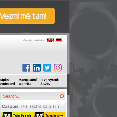
Google překladač:
tápění
Manipulační
IT ve výrobě
avebnictví
technika
Služby
Časopis
T+T Technika a Trh