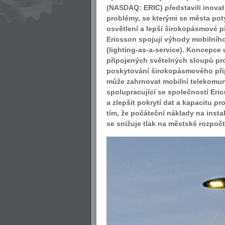
(NASDAQ: ERIC) představili inovati
problémy, se kterými se města potý
osvětlení a lepší širokopásmové p
Ericsson spojují výhody mobilního
(lighting-as-a-service). Koncepc
připojených světelných sloupů pr
poskytování širokopásmového připo
může zahrnovat mobilní telekomuni
spolupracující se společností Eri
a zlepšit pokrytí dat a kapacitu 
tím, že počáteční náklady na inst
se snižuje tlak na městské rozpočt