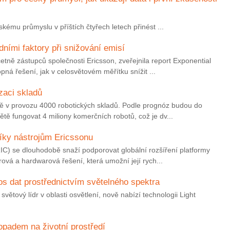
ému průmyslu v příštích čtyřech letech přinést ...
ními faktory při snižování emisí
tně zástupců společnosti Ericsson, zveřejnila report Exponential
á řešení, jak v celosvětovém měřítku snížit ...
zaci skladů
ě v provozu 4000 robotických skladů. Podle prognóz budou do
tě fungovat 4 miliony komerčních robotů, což je dv...
íky nástrojům Ericssonu
C) se dlouhodobě snaží podporovat globální rozšíření platformy
rová a hardwarová řešení, která umožní její rych...
nos dat prostřednictvím světelného spektra
světový lídr v oblasti osvětlení, nově nabízí technologii Light
opadem na životní prostředí