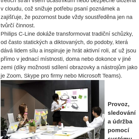
třetích stran všem účastníkům nebo bezpečně uložena
v cloudu, což snižuje potřebu psaní poznámek a
zajišťuje, že pozornost bude vždy soustředěna jen na
tvůrčí činnost.
Philips C-Line dokáže transformovat tradiční schůzky,
od často statických a diktovaných, do podoby, která
dává lidem sílu a inspiruje je hrát aktivní roli, ať už jsou
přímo v jednací místnosti, doma nebo dokonce v jiné
zemi (díky možnosti sdílení obrazovky a nástrojům jako
je Zoom, Skype pro firmy nebo Microsoft Teams).
Provoz,
sledování
a údržba
pomocí
systému