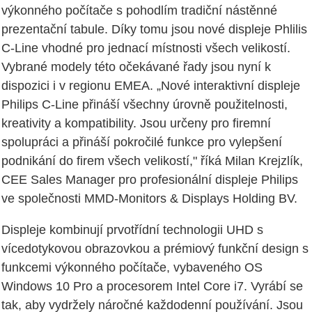
výkonného počítače s pohodlím tradiční nástěnné
prezentační tabule. Díky tomu jsou nové displeje Phlilis
C-Line vhodné pro jednací místnosti všech velikostí.
Vybrané modely této očekávané řady jsou nyní k
dispozici i v regionu EMEA. „Nové interaktivní displeje
Philips C-Line přináší všechny úrovně použitelnosti,
kreativity a kompatibility. Jsou určeny pro firemní
spolupráci a přináší pokročilé funkce pro vylepšení
podnikání do firem všech velikostí," říká Milan Krejzlík,
CEE Sales Manager pro profesionální displeje Philips
ve společnosti MMD-Monitors & Displays Holding BV.
Displeje kombinují prvotřídní technologii UHD s
vícedotykovou obrazovkou a prémiový funkční design s
funkcemi výkonného počítače, vybaveného OS
Windows 10 Pro a procesorem Intel Core i7. Vyrábí se
tak, aby vydržely náročné každodenní používání. Jsou