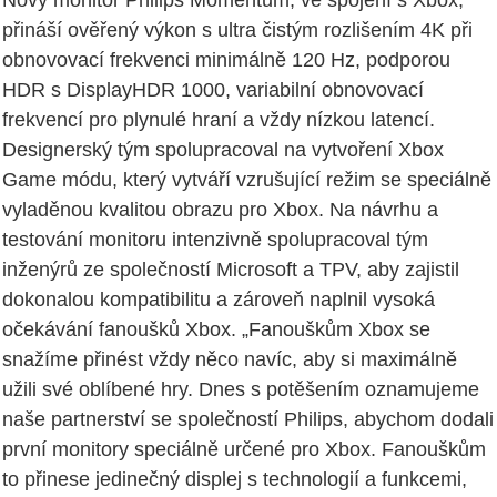
Nový monitor Philips Momentum, ve spojení s Xbox,
přináší ověřený výkon s ultra čistým rozlišením 4K při
obnovovací frekvenci minimálně 120 Hz, podporou
HDR s DisplayHDR 1000, variabilní obnovovací
frekvencí pro plynulé hraní a vždy nízkou latencí.
Designerský tým spolupracoval na vytvoření Xbox
Game módu, který vytváří vzrušující režim se speciálně
vyladěnou kvalitou obrazu pro Xbox. Na návrhu a
testování monitoru intenzivně spolupracoval tým
inženýrů ze společností Microsoft a TPV, aby zajistil
dokonalou kompatibilitu a zároveň naplnil vysoká
očekávání fanoušků Xbox. „Fanouškům Xbox se
snažíme přinést vždy něco navíc, aby si maximálně
užili své oblíbené hry. Dnes s potěšením oznamujeme
naše partnerství se společností Philips, abychom dodali
první monitory speciálně určené pro Xbox. Fanouškům
to přinese jedinečný displej s technologií a funkcemi,