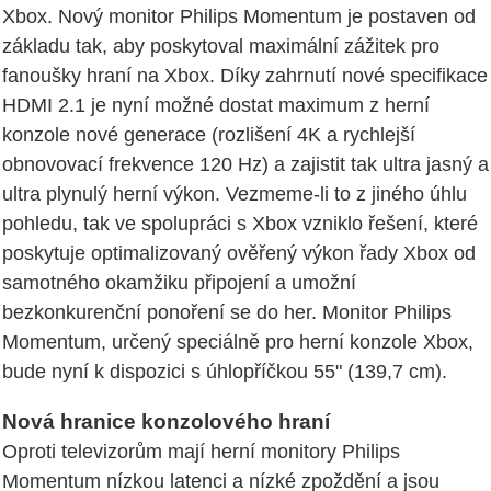
Xbox. Nový monitor Philips Momentum je postaven od
základu tak, aby poskytoval maximální zážitek pro
fanoušky hraní na Xbox. Díky zahrnutí nové specifikace
HDMI 2.1 je nyní možné dostat maximum z herní
konzole nové generace (rozlišení 4K a rychlejší
obnovovací frekvence 120 Hz) a zajistit tak ultra jasný a
ultra plynulý herní výkon. Vezmeme-li to z jiného úhlu
pohledu, tak ve spolupráci s Xbox vzniklo řešení, které
poskytuje optimalizovaný ověřený výkon řady Xbox od
samotného okamžiku připojení a umožní
bezkonkurenční ponoření se do her. Monitor Philips
Momentum, určený speciálně pro herní konzole Xbox,
bude nyní k dispozici s úhlopříčkou 55" (139,7 cm).
Nová hranice konzolového hraní
Oproti televizorům mají herní monitory Philips
Momentum nízkou latenci a nízké zpoždění a jsou