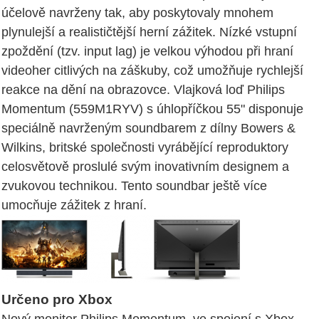
účelově navrženy tak, aby poskytovaly mnohem
plynulejší a realističtější herní zážitek. Nízké vstupní
zpoždění (tzv. input lag) je velkou výhodou při hraní
videoher citlivých na záškuby, což umožňuje rychlejší
reakce na dění na obrazovce. Vlajková loď Philips
Momentum (559M1RYV) s úhlopříčkou 55" disponuje
speciálně navrženým soundbarem z dílny Bowers &
Wilkins, britské společnosti vyrábějící reproduktory
celosvětově proslulé svým inovativním designem a
zvukovou technikou. Tento soundbar ještě více
umocňuje zážitek z hraní.
Určeno pro Xbox