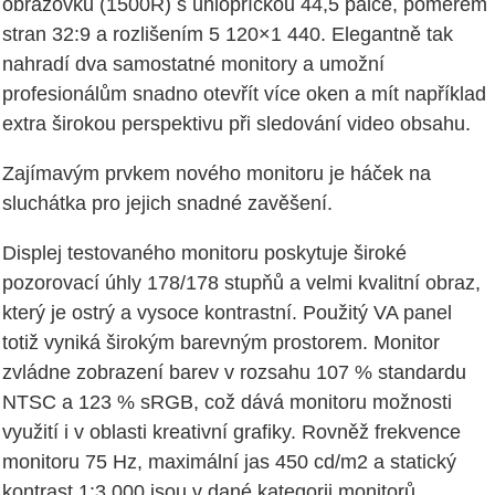
obrazovku (1500R) s úhlopříčkou 44,5 palce, poměrem
stran 32:9 a rozlišením 5 120×1 440. Elegantně tak
nahradí dva samostatné monitory a umožní
profesionálům snadno otevřít více oken a mít například
extra širokou perspektivu při sledování video obsahu.
Zajímavým prvkem nového monitoru je háček na
sluchátka pro jejich snadné zavěšení.
Displej testovaného monitoru poskytuje široké
pozorovací úhly 178/178 stupňů a velmi kvalitní obraz,
který je ostrý a vysoce kontrastní. Použitý VA panel
totiž vyniká širokým barevným prostorem. Monitor
zvládne zobrazení barev v rozsahu 107 % standardu
NTSC a 123 % sRGB, což dává monitoru možnosti
využití i v oblasti kreativní grafiky. Rovněž frekvence
monitoru 75 Hz, maximální jas 450 cd/m2 a statický
kontrast 1:3 000 jsou v dané kategorii monitorů