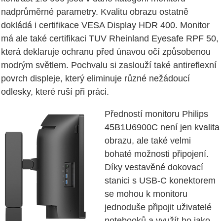
nadprůměrné parametry. Kvalitu obrazu ostatně
dokládá i certifikace VESA Display HDR 400. Monitor
má ale také certifikaci TUV Rheinland Eyesafe RPF 50,
která deklaruje ochranu před únavou očí způsobenou
modrým světlem. Pochvalu si zaslouží také antireflexní
povrch displeje, který eliminuje různé nežádoucí
odlesky, které ruší při práci.
Předností monitoru Philips
45B1U6900C není jen kvalita
obrazu, ale také velmi
bohaté možnosti připojení.
Díky vestavěné dokovací
stanici s USB-C konektorem
se mohou k monitoru
jednoduše připojit uživatelé
notebooků a využít ho jako