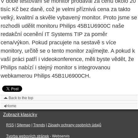
V době testování se monitor prodával za cenu okolo 20
tisíc Kč bez daně, což je velmi příznivá cena za takto
velký, kvalitní a skvěle vybavený monitor. Proto jsme se
rozhodli udělit monitoru Philips 45B1U6900C naše
redakční ocenění IT Systems TIP za poměr
cena/výkon. Pokud pracujete na sestavě s více
monitory, určitě se o tento monitor zajímejte. A pokud k
vaší práci patří i videokonference, měli byste vědět, že
Philips nabízí i stejný monitor s integrovanou
webkamerou Philips 45B1U6900CH.
Back to the top
Home
Zobrazit klasicky
RSS
|
Sitemap
|
Trends
|
Zásady ochrany osobních údajů
Tvorba webových stránek
- Webservis