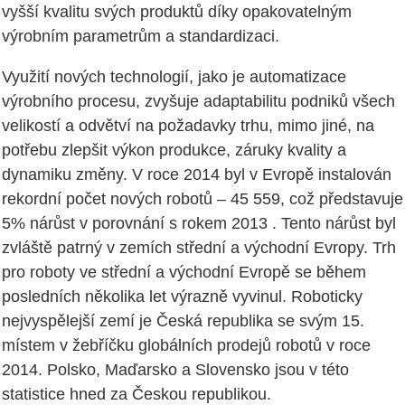
vyšší kvalitu svých produktů díky opakovatelným
výrobním parametrům a standardizaci.
Využití nových technologií, jako je automatizace
výrobního procesu, zvyšuje adaptabilitu podniků všech
velikostí a odvětví na požadavky trhu, mimo jiné, na
potřebu zlepšit výkon produkce, záruky kvality a
dynamiku změny. V roce 2014 byl v Evropě instalován
rekordní počet nových robotů – 45 559, což představuje
5% nárůst v porovnání s rokem 2013 . Tento nárůst byl
zvláště patrný v zemích střední a východní Evropy. Trh
pro roboty ve střední a východní Evropě se během
posledních několika let výrazně vyvinul. Roboticky
nejvyspělejší zemí je Česká republika se svým 15.
místem v žebříčku globálních prodejů robotů v roce
2014. Polsko, Maďarsko a Slovensko jsou v této
statistice hned za Českou republikou.