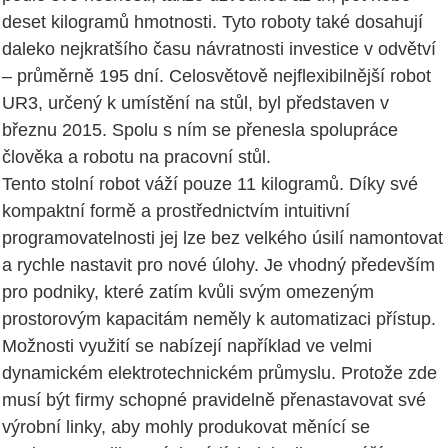
deset kilogramů hmotnosti. Tyto roboty také dosahují
daleko nejkratšího času návratnosti investice v odvětví
– průměrně 195 dní. Celosvětově nejflexibilnější robot
UR3, určený k umístění na stůl, byl představen v
březnu 2015. Spolu s ním se přenesla spolupráce
člověka a robotu na pracovní stůl.
Tento stolní robot váží pouze 11 kilogramů. Díky své
kompaktní formě a prostřednictvím intuitivní
programovatelnosti jej lze bez velkého úsilí namontovat
a rychle nastavit pro nové úlohy. Je vhodný především
pro podniky, které zatím kvůli svým omezeným
prostorovým kapacitám neměly k automatizaci přístup.
Možnosti využití se nabízejí například ve velmi
dynamickém elektrotechnickém průmyslu. Protože zde
musí být firmy schopné pravidelně přenastavovat své
výrobní linky, aby mohly produkovat měnící se