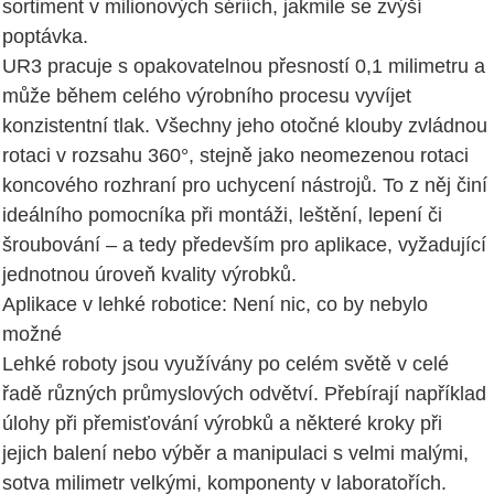
sortiment v milionových sériích, jakmile se zvýší
poptávka.
UR3 pracuje s opakovatelnou přesností 0,1 milimetru a
může během celého výrobního procesu vyvíjet
konzistentní tlak. Všechny jeho otočné klouby zvládnou
rotaci v rozsahu 360°, stejně jako neomezenou rotaci
koncového rozhraní pro uchycení nástrojů. To z něj činí
ideálního pomocníka při montáži, leštění, lepení či
šroubování – a tedy především pro aplikace, vyžadující
jednotnou úroveň kvality výrobků.
Aplikace v lehké robotice: Není nic, co by nebylo
možné
Lehké roboty jsou využívány po celém světě v celé
řadě různých průmyslových odvětví. Přebírají například
úlohy při přemisťování výrobků a některé kroky při
jejich balení nebo výběr a manipulaci s velmi malými,
sotva milimetr velkými, komponenty v laboratořích.