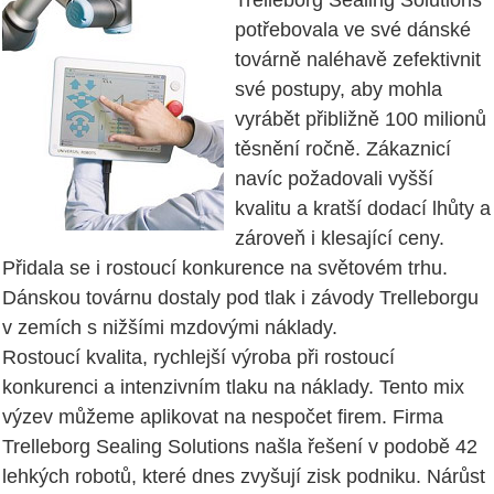
Trelleborg Sealing Solutions
potřebovala ve své dánské
továrně naléhavě zefektivnit
své postupy, aby mohla
vyrábět přibližně 100 milionů
těsnění ročně. Zákaznicí
navíc požadovali vyšší
kvalitu a kratší dodací lhůty a
zároveň i klesající ceny.
Přidala se i rostoucí konkurence na světovém trhu.
Dánskou továrnu dostaly pod tlak i závody Trelleborgu
v zemích s nižšími mzdovými náklady.
Rostoucí kvalita, rychlejší výroba při rostoucí
konkurenci a intenzivním tlaku na náklady. Tento mix
výzev můžeme aplikovat na nespočet firem. Firma
Trelleborg Sealing Solutions našla řešení v podobě 42
lehkých robotů, které dnes zvyšují zisk podniku. Nárůst