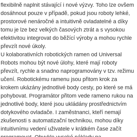
flexibilně naplnit stávající i nové výzvy. Toho lze ovšem
dosáhnout pouze v případě, pokud jsou roboty lehké,
prostorové nenáročné a intuitivně ovladatelné a díky
tomu je lze bez velkých časových ztrát a s vysokou
efektivitou integrovat do běžící výroby a mohou rychle
převzít nové úkoly.
U kolaborativních robotických ramen od Universal
Robots mohou být nové úlohy, které mají roboty
převzít, rychle a snadno naprogramovány v tzv. režimu
učení. Robotickému ramenu jsou přitom krok za
krokem ukázány jednotlivé body cesty, po které se má
pohybovat. Programátor přitom vede rameno rukou na
jednotlivé body, které jsou ukládány prostřednictvím
dotykového ovladače. I zaměstnanci, kteří nemají
zkušenosti s automatizační technikou, mohou díky
intuitivnímu vedení uživatele v krátkém čase začít