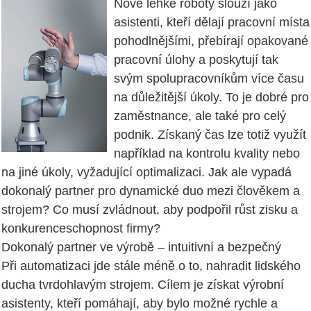
Nové lehké roboty slouží jako
asistenti, kteří dělají pracovní místa
pohodlnějšími, přebírají opakované
pracovní úlohy a poskytují tak
svým spolupracovníkům více času
na důležitější úkoly. To je dobré pro
zaměstnance, ale také pro celý
podnik. Získaný čas lze totiž využít
například na kontrolu kvality nebo
na jiné úkoly, vyžadující optimalizaci. Jak ale vypadá
dokonalý partner pro dynamické duo mezi člověkem a
strojem? Co musí zvládnout, aby podpořil růst zisku a
konkurenceschopnost firmy?
Dokonalý partner ve výrobě – intuitivní a bezpečný
Při automatizaci jde stále méně o to, nahradit lidského
ducha tvrdohlavým strojem. Cílem je získat výrobní
asistenty, kteří pomáhají, aby bylo možné rychle a