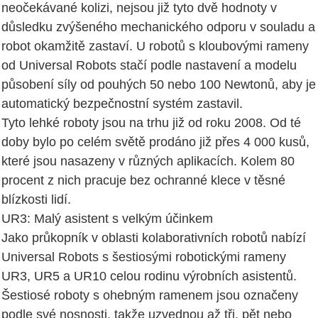
neočekávané kolizi, nejsou již tyto dvě hodnoty v
důsledku zvýšeného mechanického odporu v souladu a
robot okamžitě zastaví. U robotů s kloubovými rameny
od Universal Robots stačí podle nastavení a modelu
působení síly od pouhých 50 nebo 100 Newtonů, aby je
automatický bezpečnostní systém zastavil.
Tyto lehké roboty jsou na trhu již od roku 2008. Od té
doby bylo po celém světě prodáno již přes 4 000 kusů,
které jsou nasazeny v různých aplikacích. Kolem 80
procent z nich pracuje bez ochranné klece v těsné
blízkosti lidí.
UR3: Malý asistent s velkým účinkem
Jako průkopník v oblasti kolaborativních robotů nabízí
Universal Robots s šestiosými robotickými rameny
UR3, UR5 a UR10 celou rodinu výrobních asistentů.
Šestiosé roboty s ohebným ramenem jsou označeny
podle své nosnosti, takže uzvednou až tři, pět nebo