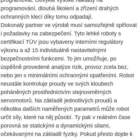
programovat. Obvykle vysoké náklady na
programování, dlouhá školení a zřízení drahých
ochranných klecí díky tomu odpadají.
Dokonalý partner ve výrobě musí samozřejmě splňovat
i požadavky na zabezpečení. Tyto lehké roboty s
certifikací TÜV jsou vybaveny interními regulátory
výkonu a až 15 individuálně nastavitelnými
bezpečnostními funkcemi. To jim umožňuje, po
úspěšně provedené analýze rizik, provoz zcela bez,
nebo jen s minimálními ochrannými opatřeními. Robot
neustále kontroluje proudy ve svých kloubech
poháněných prostřednictvím stejnosměrných
servomotorů. Na základě jednotlivých proudů a
několika dalších naměřených parametrů může robot
určit síly, které na něj působí. Ty pak v reálném čase
porovná se statickými a dynamickými silami,
očekávanými na základě fyziky. Pokud přesto dojde k