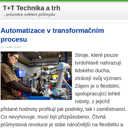
T+T Technika a trh
...průvodce světem průmyslu
Automatizace v transformačním
procesu
21 Leden 2016
Stroje, které pouze
tvrdohlavě nahrazují
lidského ducha,
ztrácejí svůj význam.
Zájem je o flexibilní,
spolupracující lehké
roboty, z jejichž
přidané hodnoty profitují jak podniky, tak i zaměstnanci.
Co nevyhovuje, musí být přizpůsobeno. Čtvrtá
průmyslová revoluce je stále náročnější na flexibilitu a