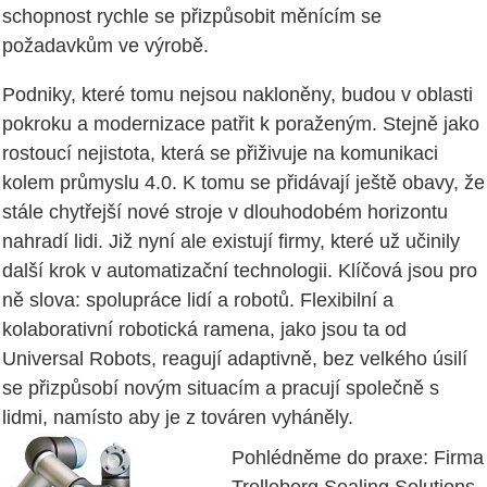
schopnost rychle se přizpůsobit měnícím se
požadavkům ve výrobě.
Podniky, které tomu nejsou nakloněny, budou v oblasti
pokroku a modernizace patřit k poraženým. Stejně jako
rostoucí nejistota, která se přiživuje na komunikaci
kolem průmyslu 4.0. K tomu se přidávají ještě obavy, že
stále chytřejší nové stroje v dlouhodobém horizontu
nahradí lidi. Již nyní ale existují firmy, které už učinily
další krok v automatizační technologii. Klíčová jsou pro
ně slova: spolupráce lidí a robotů. Flexibilní a
kolaborativní robotická ramena, jako jsou ta od
Universal Robots, reagují adaptivně, bez velkého úsilí
se přizpůsobí novým situacím a pracují společně s
lidmi, namísto aby je z továren vyháněly.
Pohlédněme do praxe: Firma