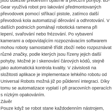
jsou důležité především opatrné a precizní pohyby. BJ-
Gear využívá robot pro lakování předmontovaných
převodovek pomocí stříkací pistole, zatímco další
převodová kola automatizují děrování a odhrotování. V
dalších podnicích pomáhají robotická ramena při
lepení, svařování nebo frézování. Po vybavení
kamerami a odpovídajícím rozpoznávacím softwarem
mohou roboty samostatně třídit zboží nebo rozpoznávat
různé značky, podle kterých jsou řízeny jejich další
pohyby. Možné je i skenování čárových kódů, stejně
jako automatická kontrola kvality. V závislosti na
složitosti aplikace je implementace lehkého robotu od
Universal Robots možná již po půldenní integraci. Díky
tomu se automatizace vyplatí i při pracovních operacích
s nízkým opakováním.
Závěr
Pouze když se robot stane každodenním nástrojem,