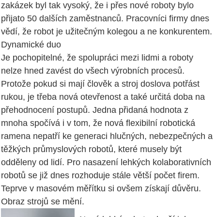
zakázek byl tak vysoký, že i přes nové roboty bylo
přijato 50 dalších zaměstnanců. Pracovníci firmy dnes
vědí, že robot je užitečným kolegou a ne konkurentem.
Dynamické duo
Je pochopitelné, že spolupráci mezi lidmi a roboty
nelze hned zavést do všech výrobních procesů.
Protože pokud si mají člověk a stroj doslova potřást
rukou, je třeba nová otevřenost a také určitá doba na
přehodnocení postupů. Jedna přidaná hodnota z
mnoha spočívá i v tom, že nová flexibilní robotická
ramena nepatří ke generaci hlučných, nebezpečných a
těžkých průmyslových robotů, které musely být
odděleny od lidí. Pro nasazení lehkých kolaborativních
robotů se již dnes rozhoduje stále větší počet firem.
Teprve v masovém měřítku si ovšem získají důvěru.
Obraz strojů se mění.