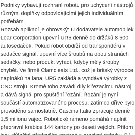
Podniky vybavují rozhraní robotu pro uchycení nástrojů
různými doplňky odpovídajícími jejich individuálním
potřebám.
Rozsah aplikací je obrovský: U dodavatele automobilek
Lear Corporation upevní UR5 denně do držáků 8 500
autosedaček. Pokud robot obdrží od transpondéru v
sedačce signál, upevní více šroubů na obou stranách
sedačky, nebo produkt vyřadí, kdyby měly šrouby
chybět. Ve firmě Clamcleats Ltd., což je britský výrobce
napínáků na lana, UR5 zakládá a vyndává výrobky z
CNC strojů. Kromě toho zavádí díly k řezacímu nástroji
a dává signál pro spuštění řezání. Řezání je nyní
součástí automatizovaného procesu, zatímco dříve bylo
prováděno samostatně. Cascina Italia zpracuje denně
1,5 milionu vajec. Robotické rameno pomáhá naplnit
přepravní krabice 144 kartony po deseti vejcích. Přitom