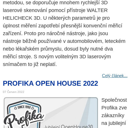
metodou, se doporučuje mnohem rychlejší 3D
laserové skenování pomocí přístroje WALTER
HELICHECK 3D. U některých parametrů je pro
úplnost měření zapotřebí přesnější konvenční měřicí
zařízení. Proto pro náročné nástroje, jako jsou
nástroje běžně používané v automobilovém, leteckém
nebo lékařském průmyslu, dosud byly nutné dva
měřicí stroje. S novým volitelným 3D laserovým
snímačem to již neplatí.
Celý článek...
PROFIKA OPEN HOUSE 2022
07 Červen 2022
Spo­leč­nost
Pro­fi­ka zve
zá­kaz­ní­ky
na ju­bi­lej­ní