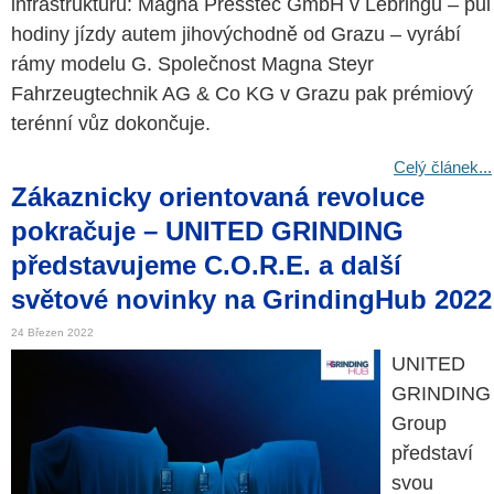
infrastrukturu: Magna Presstec GmbH v Lebringu – půl
hodiny jízdy autem jihovýchodně od Grazu – vyrábí
rámy modelu G. Společnost Magna Steyr
Fahrzeugtechnik AG & Co KG v Grazu pak prémiový
terénní vůz dokončuje.
Celý článek...
Zákaznicky orientovaná revoluce
pokračuje – UNITED GRINDING
představujeme C.O.R.E. a další
světové novinky na GrindingHub 2022
24 Březen 2022
UNITED
GRINDING
Group
představí
svou