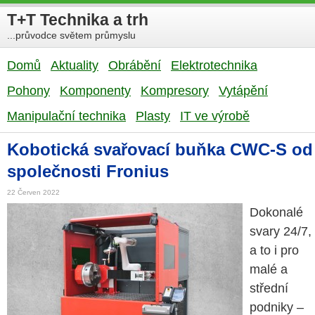
T+T Technika a trh
...průvodce světem průmyslu
Domů
Aktuality
Obrábění
Elektrotechnika
Pohony
Komponenty
Kompresory
Vytápění
Manipulační technika
Plasty
IT ve výrobě
Kobotická svařovací buňka CWC-S od
společnosti Fronius
22 Červen 2022
Dokonalé
svary 24/7,
a to i pro
malé a
střední
podniky –