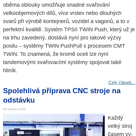
oběma oblouky umožňuje snadné svařování
velkoobjemových dílů, více vrstev nebo dlouhých
svarů při výrobě kontejnerů, vozidel a vagonů, a to v
perfektní kvalitě. Systém TPS/i TWIN Push, který už je
na trhu zavedený, dostává nyní pro takové výzvy
posilu – systémy TWIN PushPull s procesem CMT
TWIN. To znamená, že kromě oceli lze nyní
tandemovými svařovacími systémy spojovat také
hliník.
Celý článek...
Spolehlivá příprava CNC stroje na
odstávku
03 Květen 2022
Každý
velký stroj
časem vy­