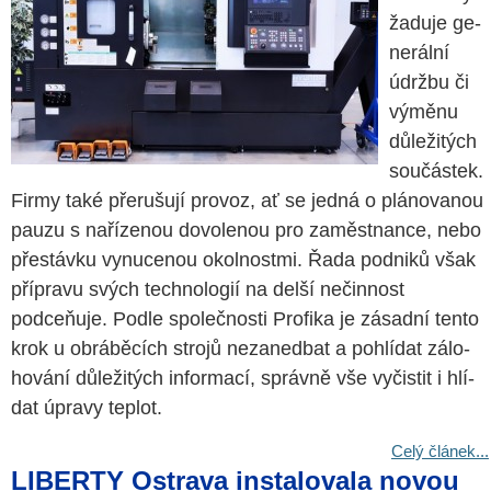
ža­du­je ge­
ne­rál­ní
údrž­bu či
vý­mě­nu
dů­le­ži­tých
sou­čás­tek.
Firmy také pře­ru­šu­jí pro­voz, ať se jedná o plá­no­va­nou
pauzu s na­ří­ze­nou do­vo­le­nou pro za­měst­nan­ce, nebo
pře­stáv­ku vy­nu­ce­nou okol­nost­mi. Řada pod­ni­ků však
pří­pra­vu svých tech­no­lo­gií na delší ne­čin­nost
podceňuje. Podle spo­leč­nos­ti Pro­fi­ka je zá­sad­ní tento
krok u ob­rá­bě­cích stro­jů ne­za­nedbat a po­hlí­dat zá­lo­
ho­vá­ní dů­le­ži­tých in­for­ma­cí, správ­ně vše vy­čis­tit i hlí­
dat úpra­vy tep­lot.
Celý článek...
LIBERTY Ostrava instalovala novou