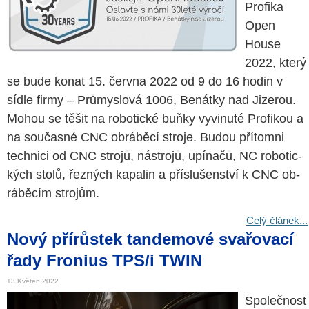
Pro­fi­ka
Open
House
2022, který
se bude konat 15. červ­na 2022 od 9 do 16 hodin v
sídle firmy – Prů­mys­lo­vá 1006, Be­nát­ky nad Ji­ze­rou.
Mohou se těšit na ro­bo­tic­ké buňky vy­vi­nu­té Pro­fi­kou a
na sou­čas­né CNC ob­rá­bě­cí stro­je. Budou pří­tomni
tech­ni­ci od CNC stro­jů, ná­stro­jů, upí­na­čů, NC ro­bo­tic­
kých stolů, řez­ných ka­pa­lin a pří­slu­šen­ství k CNC ob­
rá­bě­cím stro­jům.
Celý článek...
Nový přírůstek tandemové svařovací
řady Fronius TPS/i TWIN
13 Květen 2022
Společnost