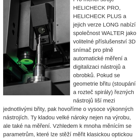
HELICHECK PRO,
HELICHECK PLUS a
jejich verze LONG nabízí
společnost WALTER jako
volitelné příslušenství 3D
snímač pro plně
automatické měření a
digitalizaci nástrojů a
obrobků. Pokud se
geometrie břitu (stoupání
a rozteč spirály) řezných
nástrojů liší mezi
jednotlivými břity, pak hovoříme o vysoce výkonných
nástrojích. Ty kladou velké nároky nejen na výrobu,
ale také na měření. Vzhledem k mnoha měnícím se
parametrům, které lze stěží měřit klasickou optickou