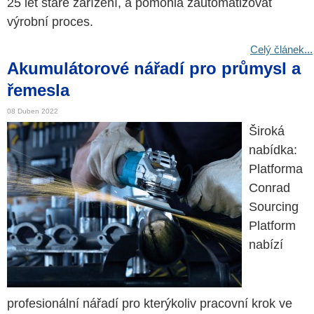
25 let staré zařízení, a pomohla zautomatizovat
výrobní proces.
Celý článek...
Akumulátorové nářadí pro průmysl a
řemesla
08 Duben 2022
Široká
nabídka:
Platforma
Conrad
Sourcing
Platform
nabízí
profesionální nářadí pro kterýkoliv pracovní krok ve