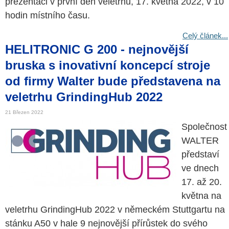
prezentaci v první den veletrhu, 17. května 2022, v 10
hodin místního času.
Celý článek...
HELITRONIC G 200 - nejnovější
bruska s inovativní koncepcí stroje
od firmy Walter bude představena na
veletrhu GrindingHub 2022
21 Březen 2022
Společnost
WALTER
představí
ve dnech
17. až 20.
května na
veletrhu GrindingHub 2022 v německém Stuttgartu na
stánku A50 v hale 9 nejnovější přírůstek do svého