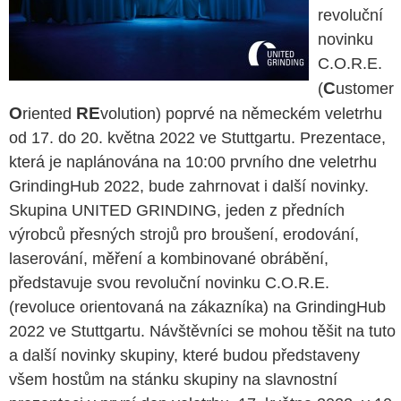
revoluční
novinku
C.O.R.E.
C
(
ustomer
O
RE
riented
volution) poprvé na německém veletrhu
od 17. do 20. května 2022 ve Stuttgartu. Prezentace,
která je naplánována na 10:00 prvního dne veletrhu
GrindingHub 2022, bude zahrnovat i další novinky.
Skupina UNITED GRINDING, jeden z předních
výrobců přesných strojů pro broušení, erodování,
laserování, měření a kombinované obrábění,
představuje svou revoluční novinku C.O.R.E.
(revoluce orientovaná na zákazníka) na GrindingHub
2022 ve Stuttgartu. Návštěvníci se mohou těšit na tuto
a další novinky skupiny, které budou představeny
všem hostům na stánku skupiny na slavnostní