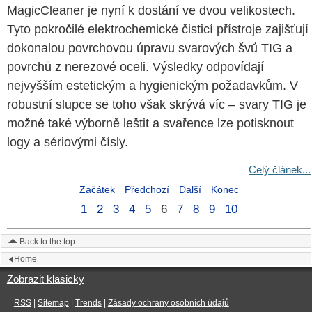
MagicCleaner je nyní k dostání ve dvou velikostech.
Tyto pokročilé elektrochemické čisticí přístroje zajišťují
dokonalou povrchovou úpravu svarových švů TIG a
povrchů z nerezové oceli. Výsledky odpovídají
nejvyšším estetickým a hygienickým požadavkům. V
robustní slupce se toho však skrývá víc – svary TIG je
možné také výborně leštit a svařence lze potisknout
logy a sériovými čísly.
Celý článek...
Začátek
Předchozí
Další
Konec
1
2
3
4
5
6
7
8
9
10
Back to the top
Home
Zobrazit klasicky
RSS
|
Sitemap
|
Trends
|
Zásady ochrany osobních údajů