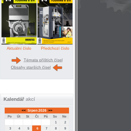
Aktuální číslo
Předchozí číslo
Témata příštích čísel
Obsahy starších čísel
Kalendář
akcí
<<
Srpen 2026
>>
Po
Út
St
Čt
Pá
So
Ne
1
2
3
4
5
6
7
8
9