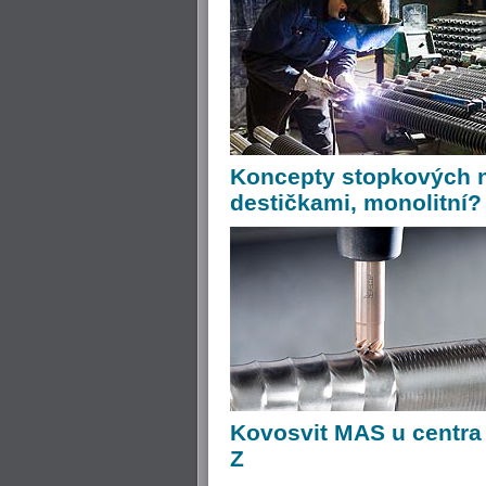
Koncepty
stopkových n
destičkami, monolitní?
Kovosvit
MAS u centra 
Z