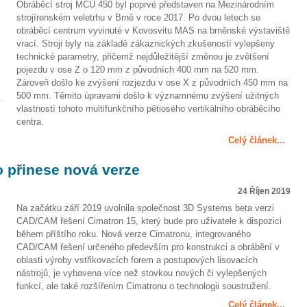
Obráběcí stroj MCU 450 byl poprvé představen na Mezinárodním
strojírenském veletrhu v Brně v roce 2017. Po dvou letech se
obráběcí centrum vyvinuté v Kovosvitu MAS na brněnské výstaviště
vrací. Stroji byly na základě zákaznických zkušeností vylepšeny
technické parametry, přičemž nejdůležitější změnou je zvětšení
pojezdu v ose Z o 120 mm z původních 400 mm na 520 mm.
Zároveň došlo ke zvýšení rozjezdu v ose X z původních 450 mm na
500 mm. Těmito úpravami došlo k významnému zvýšení užitných
vlastností tohoto multifunkčního pětiosého vertikálního obráběcího
centra.
Celý článek...
o přinese nová verze
24 Říjen 2019
Na začátku září 2019 uvolnila společnost 3D Systems beta verzi
CAD/CAM řešení Cimatron 15, který bude pro uživatele k dispozici
během příštího roku. Nová verze Cimatronu, integrovaného
CAD/CAM řešení určeného především pro konstrukci a obrábění v
oblasti výroby vstřikovacích forem a postupových lisovacích
nástrojů, je vybavena více než stovkou nových či vylepšených
funkcí, ale také rozšířením Cimatronu o technologii soustružení.
Celý článek...