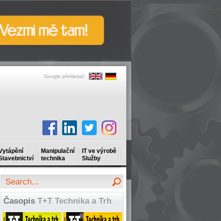
Google překladač:
Vytápění
Manipulační
IT ve výrobě
Stavebnictví
technika
Služby
Časopis
T+T Technika a Trh