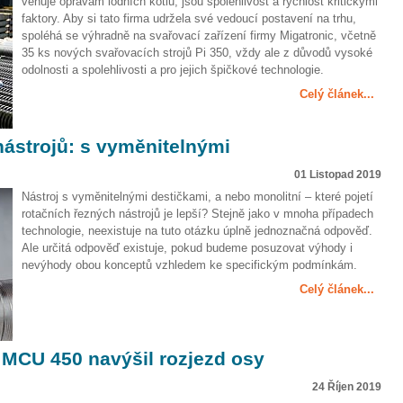
věnuje opravám lodních kotlů, jsou spolehlivost a rychlost kritickými
faktory. Aby si tato firma udržela své vedoucí postavení na trhu,
spoléhá se výhradně na svařovací zařízení firmy Migatronic, včetně
35 ks nových svařovacích strojů Pi 350, vždy ale z důvodů vysoké
odolnosti a spolehlivosti a pro jejich špičkové technologie.
Celý článek...
ástrojů: s vyměnitelnými
01 Listopad 2019
Nástroj s vyměnitelnými destičkami, a nebo monolitní – které pojetí
rotačních řezných nástrojů je lepší? Stejně jako v mnoha případech
technologie, neexistuje na tuto otázku úplně jednoznačná odpověď.
Ale určitá odpověď existuje, pokud budeme posuzovat výhody i
nevýhody obou konceptů vzhledem ke specifickým podmínkám.
Celý článek...
MCU 450 navýšil rozjezd osy
24 Říjen 2019