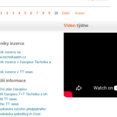
1
2
3
4
5
6
7
8
9
10
Další
Konec
Video
týdne
níky inzerce
ík inzerce na
.technikaatrh.cz
ík inzerce v časopise Technika a
ík inzerce v TT news
lší informace
ční plán časopisu
fil časopisu T+T Technika a trh
fil TT news
chiv TT news
ednávka ročního předplatného
ednávka jednotlivých čísel