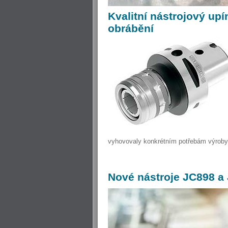
Kvalitní
nástrojový upí
obrábění
vyhovovaly konkrétním potřebám výroby, t
Nové
nástroje JC898 a 