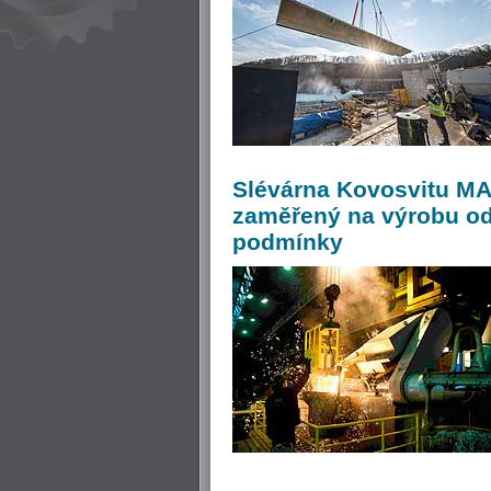
Slévárna
Kovosvitu MA
zaměřený na výrobu od
podmínky