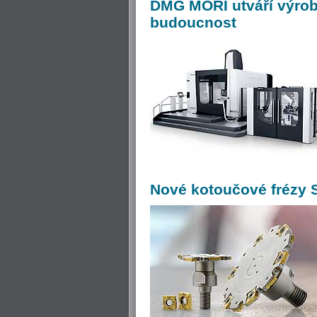
DMG
MORI utváří výrob
budoucnost
Nové
kotoučové frézy S