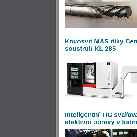
Kovosvit
MAS díky Cent
soustruh KL 285
Inteligentní
TIG svařova
efektivní opravy v lod