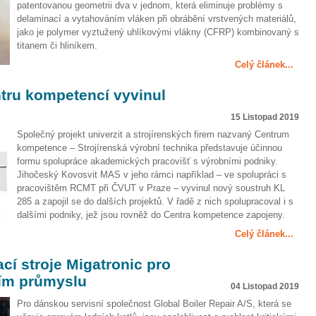
patentovanou geometrii dva v jednom, která eliminuje problémy s
delaminací a vytahováním vláken při obrábění vrstvených materiálů,
jako je polymer vyztužený uhlíkovými vlákny (CFRP) kombinovaný s
titanem či hliníkem.
Celý článek...
ru kompetencí vyvinul
15 Listopad 2019
Společný projekt univerzit a strojírenských firem nazvaný Centrum
kompetence – Strojírenská výrobní technika představuje účinnou
formu spolupráce akademických pracovišť s výrobními podniky.
Jihočeský Kovosvit MAS v jeho rámci například – ve spolupráci s
pracovištěm RCMT při ČVUT v Praze – vyvinul nový soustruh KL
285 a zapojil se do dalších projektů. V řadě z nich spolupracoval i s
dalšími podniky, jež jsou rovněž do Centra kompetence zapojeny.
Celý článek...
cí stroje Migatronic pro
ním průmyslu
04 Listopad 2019
Pro dánskou servisní společnost Global Boiler Repair A/S, která se