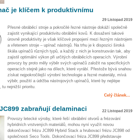
nač je klíčem k produktivnímu
29 Listopad 2019
Přesné obráběcí stroje a pokročilé řezné nástroje dokáží společně
zajistit vynikající produktivitu obrábění kovů. K dosažení takové
úrovně produktivity je však klíčové propojení mezi řezným nástrojem
a vřetenem stroje – upínač nástrojů. Na trhu je k dispozici široká
škála upínačů různých typů, a každý z nich je konstruován tak, aby
zajistil optimální výkon při určitých obráběcích operacích. Výrobní
provozy by proto měly výběr svých upínačů založit na specifických
operacích stejně jako na dílech, které vyrábí. Přestože bývá snahou
získat nejpokročilejší výrobní technologie a řezné materiály, mívá
výběr, použití a údržba nástrojových upínačů, které by nejlépe
u nejnižší prioritu.
Celý článek...
JC899 zabraňují delaminaci
22 Listopad 2019
Provozy letecké výroby, které řeší obrábění otvorů a frézování
hybridních vrstvených materiálů, mohou nyní využít novou
dokončovací frézu JC899 Hybrid Stack a hrubovací frézu JC898 od
společnosti Seco Tools. Dokončovací fréza JC899 představuje