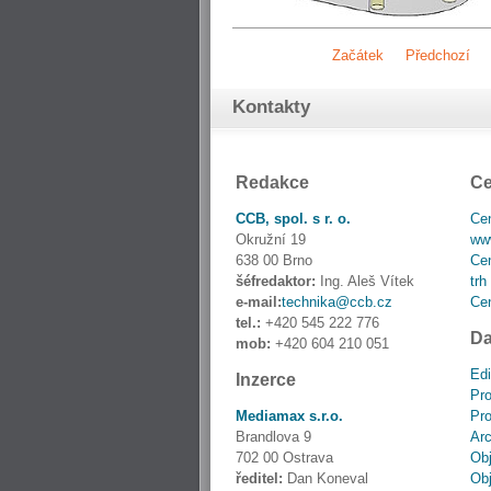
Začátek
Předchozí
Kontakty
Redakce
Ce
CCB, spol. s r. o.
Cen
Okružní 19
www
638 00 Brno
Cen
šéfredaktor:
Ing. Aleš Vítek
trh
e-mail:
technika@ccb.cz
Cen
tel.:
+420 545 222 776
Da
mob:
+420 604 210 051
Edi
Inzerce
Pro
Mediamax s.r.o.
Pro
Brandlova 9
Ar
702 00 Ostrava
Obj
ředitel:
Dan Koneval
Obj