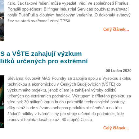
rizik. Jak takové řešení může vypadat, vědí ve společnosti Fronius.
Poradili společnosti Bilfinger Industrial Services používat svařovací
hořák PushPull s dlouhým hadicovým vedením. O dokonalý svarový
šev se stará svařovací zdroj TPS/i.
Celý článek...
S a VŠTE zahajují výzkum
litků určených pro extrémní
08 Leden 2020
Slévárna Kovosvit MAS Foundry se zapojila spolu s Vysokou školou
technickou a ekonomickou v Českých Budějovicích (VŠTE) do
výzkumného projektu, jehož cílem je zahájení výroby odlitků
určených do extrémních podmínek. Výstupem z tříletého projektu za
více než 30 milionů korun budou pokročilé technologické postupy,
díky nimž bude slévárna schopna produkovat náročné a na trhu
žádané odlitky z tvárné litiny pro stroje určené do podmínek, kde
pracovní teplota dosahuje až -40 stupňů Celsia.
Celý článek...