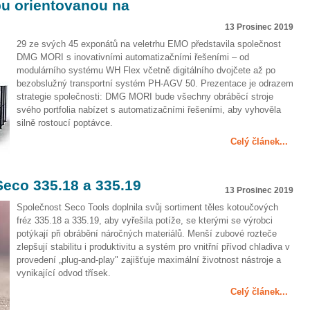
u orientovanou na
13 Prosinec 2019
29 ze svých 45 exponátů na veletrhu EMO představila společnost
DMG MORI s inovativními automatizačními řešeními – od
modulárního systému WH Flex včetně digitálního dvojčete až po
bezobslužný transportní systém PH-AGV 50. Prezentace je odrazem
strategie společnosti: DMG MORI bude všechny obráběcí stroje
svého portfolia nabízet s automatizačními řešeními, aby vyhověla
silně rostoucí poptávce.
Celý článek...
eco 335.18 a 335.19
13 Prosinec 2019
Společnost Seco Tools doplnila svůj sortiment těles kotoučových
fréz 335.18 a 335.19, aby vyřešila potíže, se kterými se výrobci
potýkají při obrábění náročných materiálů. Menší zubové rozteče
zlepšují stabilitu i produktivitu a systém pro vnitřní přívod chladiva v
provedení „plug-and-play" zajišťuje maximální životnost nástroje a
vynikající odvod třísek.
Celý článek...