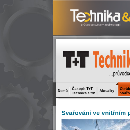
Časopis T+T
Obráb
Domů
Aktuality
Technika a trh
Svařo
Svařování
ve vnitřním 