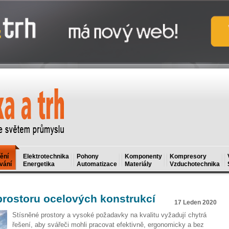
ění
Elektrotechnika
Pohony
Komponenty
Kompresory
vání
Energetika
Automatizace
Materiály
Vzduchotechnika
prostoru ocelových konstrukcí
17 Leden 2020
Stísněné prostory a vysoké požadavky na kvalitu vyžadují chytrá
řešení, aby svářeči mohli pracovat efektivně, ergonomicky a bez