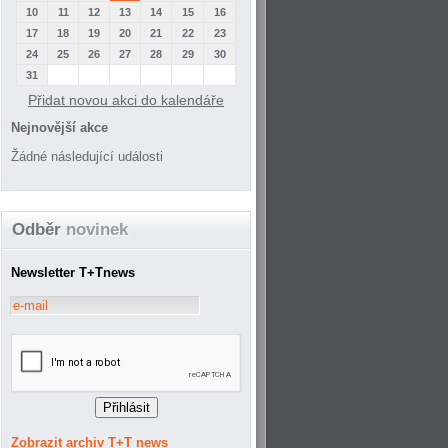
10
11
12
13
14
15
16
17
18
19
20
21
22
23
24
25
26
27
28
29
30
31
Přidat novou akci do kalendáře
Nejnovější akce
Žádné následující události
Odběr
novinek
Newsletter T+Tnews
Zobrazit archiv T+T news