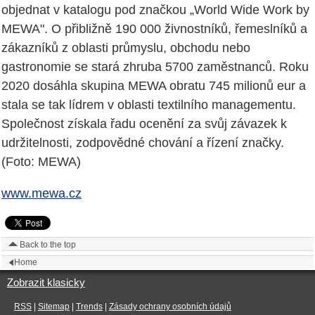
objednat v katalogu pod značkou „World Wide Work by
MEWA". O přibližně 190 000 živnostníků, řemeslníků a
zákazníků z oblasti průmyslu, obchodu nebo
gastronomie se stará zhruba 5700 zaměstnanců. Roku
2020 dosáhla skupina MEWA obratu 745 milionů eur a
stala se tak lídrem v oblasti textilního managementu.
Společnost získala řadu ocenění za svůj závazek k
udržitelnosti, zodpovědné chování a řízení značky.
(Foto: MEWA)
www.mewa.cz
Back to the top
Home
Zobrazit klasicky
RSS
|
Sitemap
|
Trends
|
Zásady ochrany osobních údajů