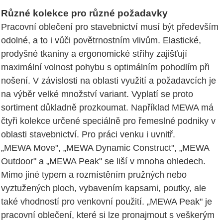
Různé kolekce pro různé požadavky
Pracovní oblečení pro stavebnictví musí být především
odolné, a to i vůči povětrnostním vlivům. Elastické,
prodyšné tkaniny a ergonomické střihy zajišťují
maximální volnost pohybu s optimálním pohodlím při
nošení. V závislosti na oblasti využití a požadavcích je
na výběr velké množství variant. Vyplatí se proto
sortiment důkladně prozkoumat. Například MEWA má
čtyři kolekce určené speciálně pro řemeslné podniky v
oblasti stavebnictví. Pro práci venku i uvnitř.
„MEWA Move", „MEWA Dynamic Construct", „MEWA
Outdoor" a „MEWA Peak" se liší v mnoha ohledech.
Mimo jiné typem a rozmístěním pružných nebo
vyztužených ploch, vybavením kapsami, poutky, ale
také vhodností pro venkovní použití. „MEWA Peak" je
pracovní oblečení, které si lze pronajmout s veškerým