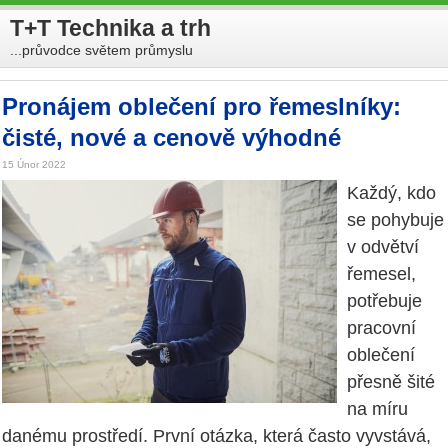
T+T Technika a trh
...průvodce světem průmyslu
Pronájem oblečení pro řemeslníky:
čisté, nové a cenově výhodné
15 Únor 2022
Každý, kdo
se pohybuje
v odvětví
řemesel,
potřebuje
pracovní
oblečení
přesně šité
na míru
danému prostředí. První otázka, která často vyvstává,