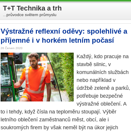
T+T Technika a trh
...průvodce světem průmyslu
Výstražné reflexní oděvy: spolehlivé a
příjemné i v horkém letním počasí
26 Červen 2020
Každý, kdo pracuje na
stavbě silnic, v
komunálních službách
nebo například v
údržbě zeleně a parků,
potřebuje bezpečné
výstražné oblečení. A
to i tehdy, když čísla na teploměru stoupají. Výběr
letního oblečení zaměstnanců měst, obcí, ale i
soukromých firem by však neměl být na úkor jejich