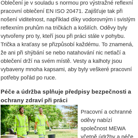
Oblečení je v souladu s normou pro výstražné reflexní
pracovní oblečení EN ISO 20471. Zajišťuje tak při
nošení viditelnost, například díky vodorovným i svislým
reflexním pruhům na tričkách a košilích. Oděvy byly
vytvořeny pro ty, kteří jsou při práci stále v pohybu.
Trička a kraťasy se přizpůsobí každému. To znamená,
že ani při shýbání se nebo natahování nic netlačí a
oblečení drží na svém místě. Vesty a kalhoty jsou
vybaveny mnoha kapsami, aby byly veškeré pracovní
potřeby pořád po ruce.
Péče a údržba splňuje předpisy bezpečnosti a
ochrany zdraví při práci
Pracovní a ochranné
oděvy nabízí
společnost MEWA
včetně údržby a péče.