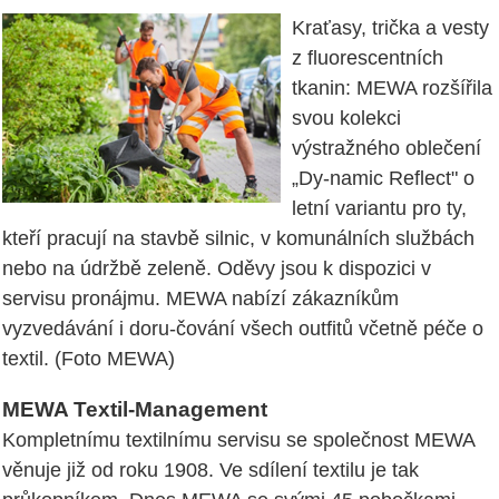
Kraťasy, trička a vesty
z fluorescentních
tkanin: MEWA rozšířila
svou kolekci
výstražného oblečení
„Dy-namic Reflect" o
letní variantu pro ty,
kteří pracují na stavbě silnic, v komunálních službách
nebo na údržbě zeleně. Oděvy jsou k dispozici v
servisu pronájmu. MEWA nabízí zákazníkům
vyzvedávání i doru-čování všech outfitů včetně péče o
textil. (Foto MEWA)
MEWA Textil-Management
Kompletnímu textilnímu servisu se společnost MEWA
věnuje již od roku 1908. Ve sdílení textilu je tak