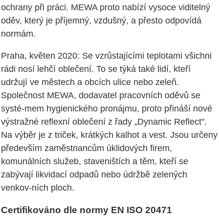
ochrany při práci. MEWA proto nabízí vysoce viditelný
oděv, který je příjemný, vzdušný, a přesto odpovídá
normám.
Praha, květen 2020: Se vzrůstajícími teplotami všichni
rádi nosí lehčí oblečení. To se týká také lidí, kteří
udržují ve městech a obcích ulice nebo zeleň.
Společnost MEWA, dodavatel pracovních oděvů se
systé-mem hygienického pronájmu, proto přináší nové
výstražné reflexní oblečení z řady „Dynamic Reflect".
Na výběr je z triček, krátkých kalhot a vest. Jsou určeny
především zaměstnancům úklidových firem,
komunálních služeb, staveništích a těm, kteří se
zabývají likvidací odpadů nebo údržbě zelených
venkov-ních ploch.
Certifikováno dle normy EN ISO 20471