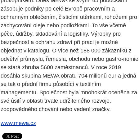
průkopníkem. Dnes MEWA se svými 45 pobočkami
zásobuje podniky po celé Evropě pracovním a
ochranným oblečením, čisticími utěrkami, rohožemi pro
zachycování oleje nebo podložkami. To vše včetně
péče, údržby, skladování a logistiky. Výrobky pro
bezpečnost a ochranu zdraví při práci je možné
objednat v katalogu. O více než 188 000 zákazníků z
odvětví průmyslu, řemesla, obchodu nebo gastro-nomie
se stará zhruba 5600 zaměstnanců. V roce 2019
dosáhla skupina MEWA obratu 704 milionů eur a jedná
se tak o přední firmu působící v textilním
managementu. Společnost byla mnohokrát oceněna za
své úsilí v oblasti trvale udržitelného rozvoje,
zodpovědného chování nebo vedení značky.
www.mewa.cz