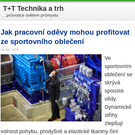
T+T Technika a trh
...průvodce světem průmyslu
Jak pracovní oděvy mohou profitovat
ze sportovního oblečení
26 Září 2024
Ve
sportovním
oblečení se
skrývá
spousta
vědy.
Dynamické
střihy
zlepšují
volnost pohybu, prodyšné a elastické tkaniny činí