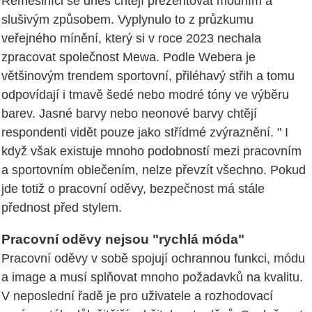
Řemeslníci se dnes chtějí prezentovat módním a
slušivým způsobem. Vyplynulo to z průzkumu
veřejného mínění, který si v roce 2023 nechala
zpracovat společnost Mewa. Podle Webera je
většinovým trendem sportovní, přiléhavý střih a tomu
odpovídají i tmavě šedé nebo modré tóny ve výběru
barev. Jasné barvy nebo neonové barvy chtějí
respondenti vidět pouze jako střídmé zvýraznění. " I
když však existuje mnoho podobností mezi pracovním
a sportovním oblečením, nelze převzít všechno. Pokud
jde totiž o pracovní oděvy, bezpečnost má stále
přednost před stylem.
Pracovní oděvy nejsou "rychlá móda"
Pracovní oděvy v sobě spojují ochrannou funkci, módu
a image a musí splňovat mnoho požadavků na kvalitu.
V neposlední řadě je pro uživatele a rozhodovací