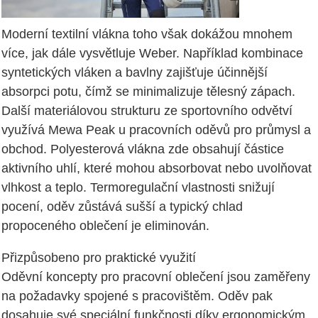
Moderní textilní vlákna toho však dokážou mnohem
více, jak dále vysvětluje Weber. Například kombinace
syntetických vláken a bavlny zajišťuje účinnější
absorpci potu, čímž se minimalizuje tělesný zápach.
Další materiálovou strukturu ze sportovního odvětví
využívá Mewa Peak u pracovních oděvů pro průmysl a
obchod. Polyesterová vlákna zde obsahují částice
aktivního uhlí, které mohou absorbovat nebo uvolňovat
vlhkost a teplo. Termoregulační vlastnosti snižují
pocení, oděv zůstává sušší a typický chlad
propoceného oblečení je eliminován.
Přizpůsobeno pro praktické využití
Oděvní koncepty pro pracovní oblečení jsou zaměřeny
na požadavky spojené s pracovištěm. Oděv pak
dosahuje své speciální funkčnosti díky ergonomickým