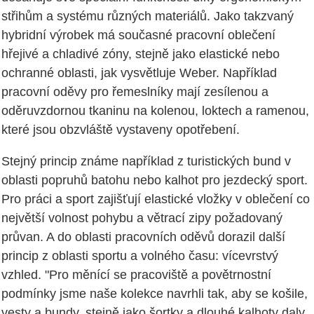
střihům a systému různých materiálů. Jako takzvaný
hybridní výrobek má současné pracovní oblečení
hřejivé a chladivé zóny, stejně jako elastické nebo
ochranné oblasti, jak vysvětluje Weber. Například
pracovní oděvy pro řemeslníky mají zesílenou a
oděruvzdornou tkaninu na kolenou, loktech a ramenou,
které jsou obzvláště vystaveny opotřebení.
Stejný princip známe například z turistických bund v
oblasti popruhů batohu nebo kalhot pro jezdecký sport.
Pro práci a sport zajišťují elastické vložky v oblečení co
největší volnost pohybu a větrací zipy požadovaný
průvan. A do oblasti pracovních oděvů dorazil další
princip z oblasti sportu a volného času: vícevrstvý
vzhled. "Pro měnící se pracoviště a povětrnostní
podmínky jsme naše kolekce navrhli tak, aby se košile,
vesty a bundy, stejně jako šortky a dlouhé kalhoty daly