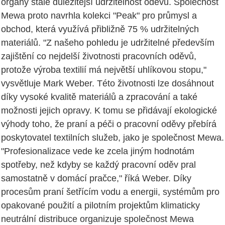
orgány stále důležitější udržitelnost oděvů. Společnost
Mewa proto navrhla kolekci "Peak" pro průmysl a
obchod, která využívá přibližně 75 % udržitelných
materiálů. "Z našeho pohledu je udržitelné především
zajištění co nejdelší životnosti pracovních oděvů,
protože výroba textilií má největší uhlíkovou stopu,"
vysvětluje Mark Weber. Této životnosti lze dosáhnout
díky vysoké kvalitě materiálů a zpracování a také
možnosti jejich opravy. K tomu se přidávají ekologické
výhody toho, že praní a péči o pracovní oděvy přebírá
poskytovatel textilních služeb, jako je společnost Mewa.
"Profesionalizace vede ke zcela jiným hodnotám
spotřeby, než kdyby se každý pracovní oděv pral
samostatně v domácí pračce," říká Weber. Díky
procesům praní šetřícím vodu a energii, systémům pro
opakované použití a pilotním projektům klimaticky
neutrální distribuce organizuje společnost Mewa