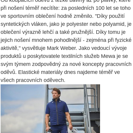
Od koupacích oděvů z těžké bavlny až po plavky, které
při nošení téměř necítíte: za posledních 100 let se toho
ve sportovním oblečení hodně změnilo. "Díky použití
syntetických vláken, jako je polyester nebo polyamid, je
oblečení výrazně lehčí a také pružnější. Díky tomu je
jejich nošení mnohem pohodlnější - zejména při fyzické
aktivitě," vysvětluje Mark Weber. Jako vedoucí vývoje
produktů u poskytovatele textilních služeb Mewa je se
svým týmem zodpovědný za nové koncepty pracovních
oděvů. Elastické materiály dnes najdeme téměř ve
všech pracovních oděvech.