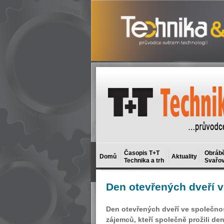
Časopis T+T
Obrábě
Domů
Aktuality
Technika a trh
Svařov
Den
otevřených dveří 
Den otevřených dveří ve společnos
zájemců, kteří společně prožili d