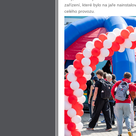
zařízení, které bylo na jaře nainstal
celého provozu.