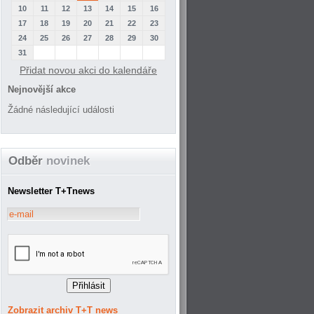
10
11
12
13
14
15
16
17
18
19
20
21
22
23
24
25
26
27
28
29
30
31
Přidat novou akci do kalendáře
Nejnovější akce
Žádné následující události
Odběr
novinek
Newsletter T+Tnews
Zobrazit archiv T+T news