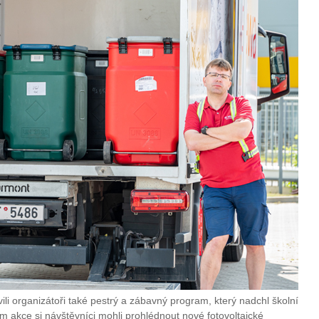
ili organizátoři také pestrý a zábavný program, který nadchl školní
m akce si návštěvníci mohli prohlédnout nové fotovoltaické