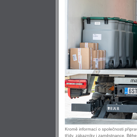
Kromě informací o společnosti připrav
třídy, zákazníky i zaměstnance. Běhe