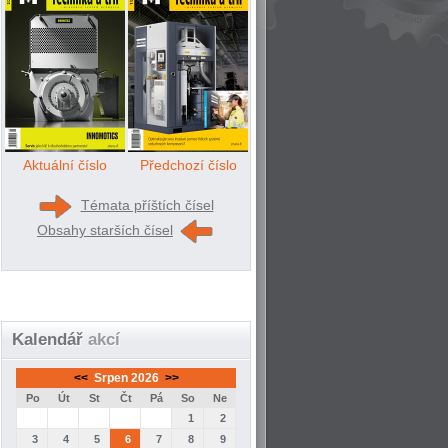
Aktuální číslo
Předchozí číslo
Témata příštích čísel
Obsahy starších čísel
Kalendář
akcí
<<
Srpen 2026
>>
Po
Út
St
Čt
Pá
So
Ne
1
2
3
4
5
6
7
8
9