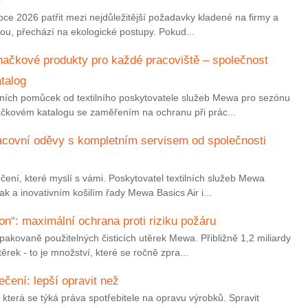
 roce 2026 patřit mezi nejdůležitější požadavky kladené na firmy a
ou, přechází na ekologické postupy. Pokud...
značkové produkty pro každé pracoviště – společnost
talog
ních pomůcek od textilního poskytovatele služeb Mewa pro sezónu
ačkovém katalogu se zaměřením na ochranu při prác...
racovní oděvy s kompletním servisem od společnosti
čení, které myslí s vámi. Poskytovatel textilních služeb Mewa
k a inovativním košilím řady Mewa Basics Air i...
n“: maximální ochrana proti riziku požáru
akovaně použitelných čisticích utěrek Mewa. Přibližně 1,2 miliardy
ěrek - to je množství, které se ročně zpra...
ečení: lepší opravit než
 která se týká práva spotřebitele na opravu výrobků. Spravit