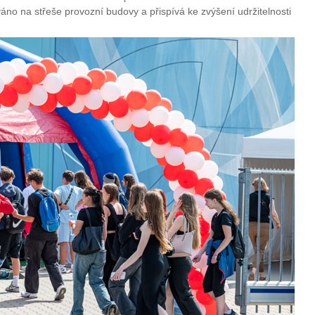
ováno na střeše provozní budovy a přispívá ke zvýšení udržitelnosti