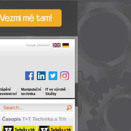
Google překladač:
tápění
Manipulační
IT ve výrobě
avebnictví
technika
Služby
Časopis
T+T Technika a Trh