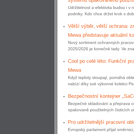
Udržitelnost a efektivita budou i v
podniky. Kdo chce držet krok s dob
Větší výběr, větší ochrana: 
Mewa představuje aktuální ka
Nový sortiment ochranných pracov
2025/2026 je konečně tady. Ve zn
Cool po celé léto: Funkční p
Mewa
Když teploty stoupají, pomáhá oble
nabízí díky své výkonné kolekci Pea
Bezpečnostní kontejner „SaCo
Bezpečné skladování a přeprava op
opakovaně použitelných čisticích ut
Pro udržitelnější pracovní obl
Evropský parlament přijal směrnici,