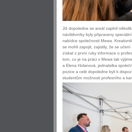
Již dopoledne se areál zaplnil několi
návštěvníky byly připraveny speciáln
nabídce společnosti Mewa. Kreativně p
se mohli zapojit, zajistily, že se uč
získat z první ruky informace o profe
tom, co je na práci v Mewa tak výjim
a Elena Holanová, jednatelka společn
pozice a celé dopoledne byli k dispoz
studentům možnosti profesního a karié