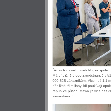
Školní třídy velmi nadchlo, že společ
Má přibližně 6 000 zaměstnanců v 51
000 B2B zákazníkům. Více než 1,1 m
přibližně tři miliony lidí používají o
republice působí Mewa již více než 3
zaměstnanců.