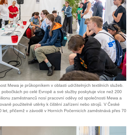
nost Mewa je průkopníkem v oblasti udržitelných textilních služeb.
 pobočkách po celé Evropě a své služby poskytuje více než 200
ilionu zaměstnanců nosí pracovní oděvy od společnosti Mewa a
pakovaně použitelně utěrky k čištění zařízení nebo strojů. V České
0 let, přičemž v závodě v Horních Počernicích zaměstnává přes 70