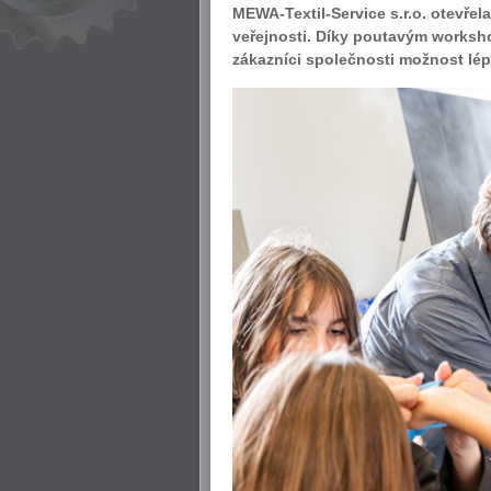
MEWA-Textil-Service s.r.o. otevřel
veřejnosti. Díky poutavým worksh
zákazníci společnosti možnost lép