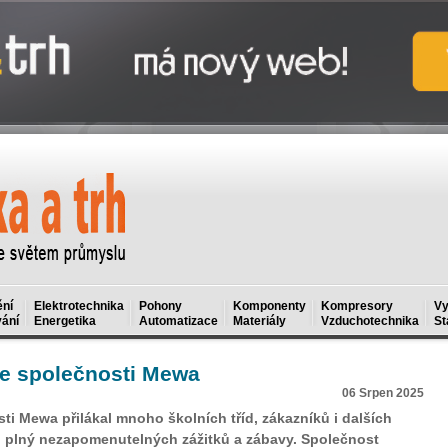
ní
Elektrotechnika
Pohony
Komponenty
Kompresory
Vy
ání
Energetika
Automatizace
Materiály
Vzduchotechnika
St
ve společnosti Mewa
06 Srpen 2025
ti Mewa přilákal mnoho školních tříd, zákazníků i dalších
en plný nezapomenutelných zážitků a zábavy. Společnost