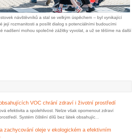
 stovek návštěvníků a stal se velkým úspěchem – byl vynikající
lé její rozmanitosti a posílit dialog s potenciálními budoucími
é nadšení mohou společné zážitky vyvolat, a už se těšíme na další
 obsahujících VOC chrání zdraví i životní prostředí
čová efektivita a spolehlivost. Nelze však opomenout zdraví
ostředí. Systém čištění dílů bez látek obsahujíc...
na zachycování oleje v ekologickém a efektivním
í