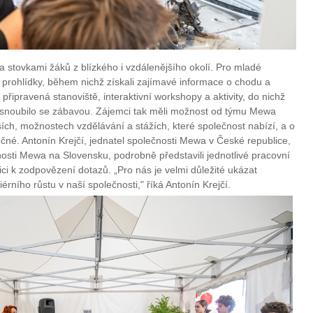
ka stovkami žáků z blízkého i vzdálenějšího okolí. Pro mladé
í prohlídky, během nichž získali zajímavé informace o chodu a
řipravená stanoviště, interaktivní workshopy a aktivity, do nichž
ení snoubilo se zábavou. Zájemci tak měli možnost od týmu Mewa
sích, možnostech vzdělávání a stážích, které společnost nabízí, a o
ečné. Antonín Krejčí, jednatel společnosti Mewa v České republice,
osti Mewa na Slovensku, podrobně představili jednotlivé pracovní
ici k zodpovězení dotazů. „Pro nás je velmi důležité ukázat
rního růstu v naší společnosti," říká Antonín Krejčí.