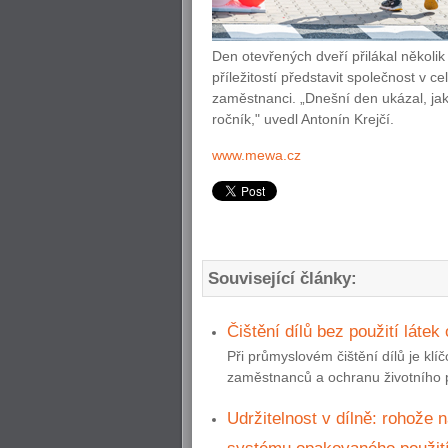
Den otevřených dveří přilákal několik
příležitostí představit společnost v ce
zaměstnanci. „Dnešní den ukázal, jak
ročník," uvedl Antonín Krejčí.
www.mewa.cz
Související články:
Čištění dílů bez použití látek
Při průmyslovém čištění dílů je klí
zaměstnanců a ochranu životního pr
Udržitelnost v dílně: rohože 
systému opakovaného použit