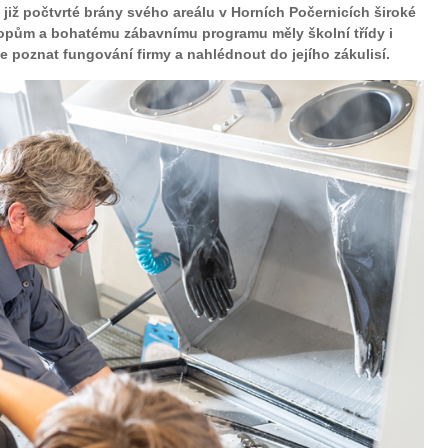
a již počtvrté brány svého areálu v Horních Počernicích široké
opům a bohatému zábavnímu programu měly školní třídy i
e poznat fungování firmy a nahlédnout do jejího zákulisí.