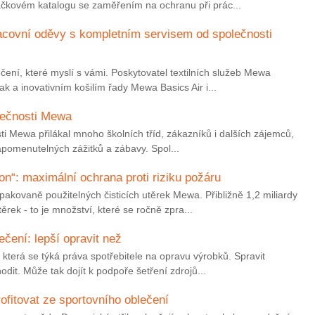
ačkovém katalogu se zaměřením na ochranu při prác...
racovní oděvy s kompletním servisem od společnosti
čení, které myslí s vámi. Poskytovatel textilních služeb Mewa
k a inovativním košilím řady Mewa Basics Air i...
lečnosti Mewa
i Mewa přilákal mnoho školních tříd, zákazníků i dalších zájemců,
zapomenutelných zážitků a zábavy. Spol...
n“: maximální ochrana proti riziku požáru
akovaně použitelných čisticích utěrek Mewa. Přibližně 1,2 miliardy
ěrek - to je množství, které se ročně zpra...
ečení: lepší opravit než
 která se týká práva spotřebitele na opravu výrobků. Spravit
odit. Může tak dojít k podpoře šetření zdrojů...
fitovat ze sportovního oblečení