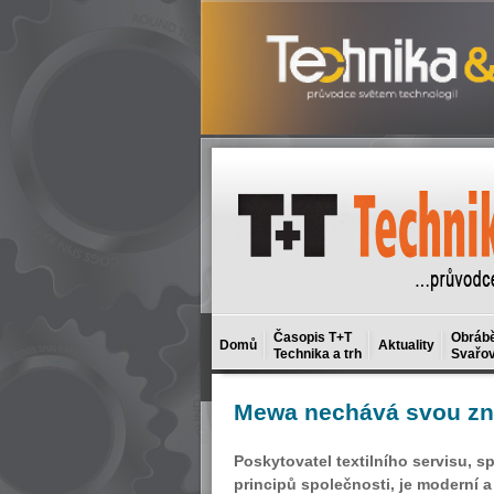
Časopis T+T
Obrábě
Domů
Aktuality
Technika a trh
Svařov
Mewa
nechává svou zn
Poskytovatel textilního servisu, 
principů společnosti, je moderní 