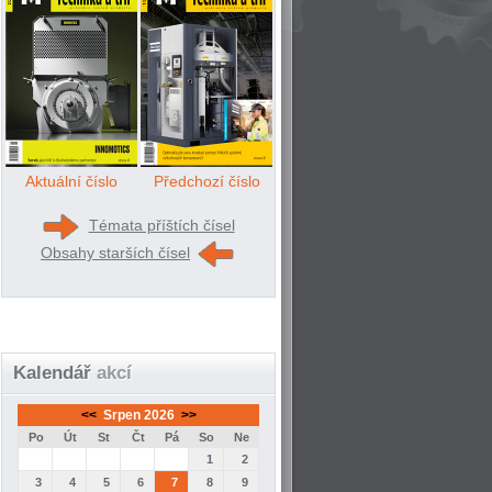
Aktuální číslo
Předchozí číslo
Témata příštích čísel
Obsahy starších čísel
Kalendář
akcí
<<
Srpen 2026
>>
Po
Út
St
Čt
Pá
So
Ne
1
2
3
4
5
6
7
8
9