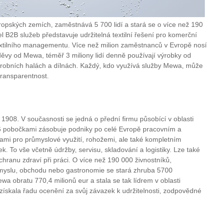
opských zemích, zaměstnává 5 700 lidí a stará se o více než 190
l B2B služeb představuje udržitelná textilní řešení pro komerční
textilního managementu. Více než milion zaměstnanců v Evropě nosí
ěvy od Mewa, téměř 3 miliony lidí denně používají výrobky od
výrobních halách a dílnách. Každý, kdo využívá služby Mewa, může
transparentnost.
908. V současnosti se jedná o přední firmu působící v oblasti
6 pobočkami zásobuje podniky po celé Evropě pracovním a
ami pro průmyslové využití, rohožemi, ale také kompletním
. To vše včetně údržby, servisu, skladování a logistiky. Lze také
hranu zdraví při práci. O více než 190 000 živnostníků,
ůmyslu, obchodu nebo gastronomie se stará zhruba 5700
 obratu 770,4 milionů eur a stala se tak lídrem v oblasti
ískala řadu ocenění za svůj závazek k udržitelnosti, zodpovědné