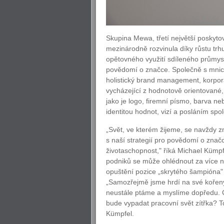
Skupina Mewa, třetí největší poskytov
mezinárodně rozvinula díky růstu trh
opětovného využití sdíleného průmyslo
povědomí o značce. Společně s mnicho
holistický brand management, korpor
vycházející z hodnotově orientované, 
jako je logo, firemní písmo, barva n
identitou hodnot, vizí a posláním spol
„Svět, ve kterém žijeme, se navždy z
s naší strategií pro povědomí o značc
životaschopnost," říká Michael Kümpf
podniků se může ohlédnout za více než
opuštění pozice „skrytého šampióna
„Samozřejmě jsme hrdí na své kořeny,
neustále ptáme a myslíme dopředu. Co 
bude vypadat pracovní svět zítřka? T
Kümpfel.