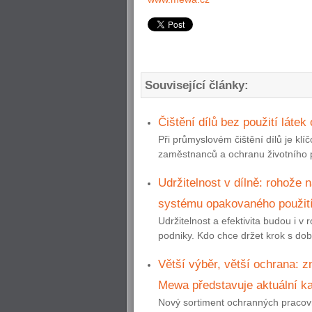
Související články:
Čištění dílů bez použití látek
Při průmyslovém čištění dílů je klí
zaměstnanců a ochranu životního pr
Udržitelnost v dílně: rohože 
systému opakovaného použit
Udržitelnost a efektivita budou i v
podniky. Kdo chce držet krok s dob
Větší výběr, větší ochrana: 
Mewa představuje aktuální ka
Nový sortiment ochranných pracov