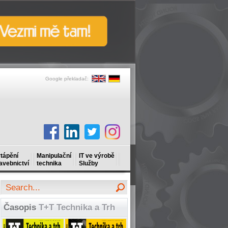
Google překladač:
tápění
Manipulační
IT ve výrobě
avebnictví
technika
Služby
Časopis
T+T Technika a Trh