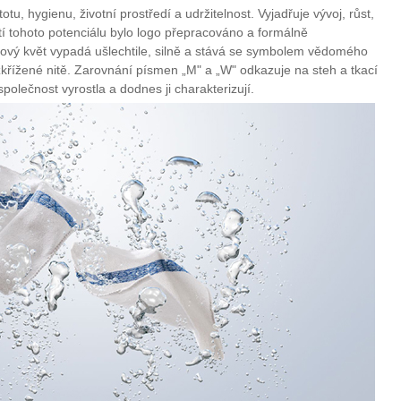
otu, hygienu, životní prostředí a udržitelnost. Vyjadřuje vývoj, růst,
tí tohoto potenciálu bylo logo přepracováno a formálně
Nový květ vypadá ušlechtile, silně a stává se symbolem vědomého
řížené nitě. Zarovnání písmen „M" a „W" odkazuje na steh a tkací
 společnost vyrostla a dodnes ji charakterizují.