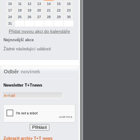
10
11
12
13
14
15
16
17
18
19
20
21
22
23
24
25
26
27
28
29
30
31
Přidat novou akci do kalendáře
Nejnovější akce
Žádné následující události
Odběr
novinek
Newsletter T+Tnews
Zobrazit archiv T+T news