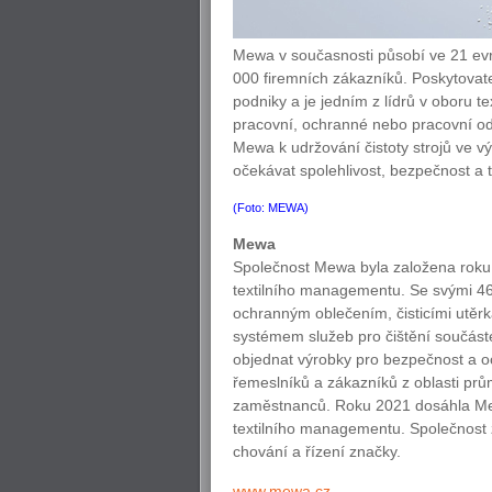
Mewa v současnosti působí ve 21 evr
000 firemních zákazníků. Poskytovate
podniky a je jedním z lídrů v oboru 
pracovní, ochranné nebo pracovní od
Mewa k udržování čistoty strojů ve 
očekávat spolehlivost, bezpečnost a 
(Foto: MEWA)
Mewa
Společnost Mewa byla založena roku 1
textilního managementu. Se svými 4
ochranným oblečením, čisticími utěrk
systémem služeb pro čištění součástek
objednat výrobky pro bezpečnost a oc
řemeslníků a zákazníků z oblasti pr
zaměstnanců. Roku 2021 dosáhla Mewa
textilního managementu. Společnost z
chování a řízení značky.
www.mewa.cz