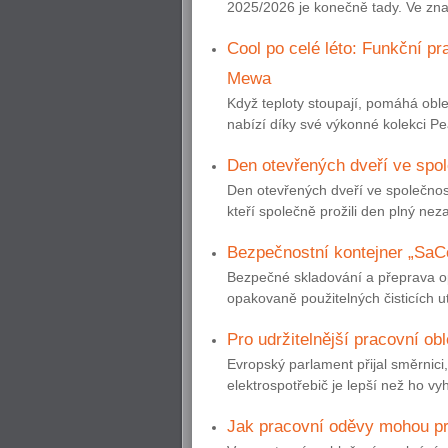
2025/2026 je konečně tady. Ve zn
Cool po celé léto: Funkční p
Mewa
Když teploty stoupají, pomáhá oble
nabízí díky své výkonné kolekci Pea
Den otevřených dveří ve spo
Den otevřených dveří ve společnost
kteří společně prožili den plný ne
Bezpečnostní kontejner „SaCo
Bezpečné skladování a přeprava op
opakovaně použitelných čisticích ut
Pro udržitelnější pracovní obl
Evropský parlament přijal směrnici,
elektrospotřebič je lepší než ho vyh
Jak pracovní oděvy mohou pro