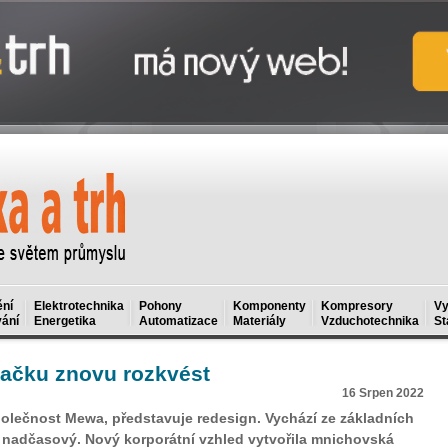
ní
Elektrotechnika
Pohony
Komponenty
Kompresory
Vy
ání
Energetika
Automatizace
Materiály
Vzduchotechnika
St
ačku znovu rozkvést
16 Srpen 2022
společnost Mewa, představuje redesign. Vychází ze základních
a nadčasový. Nový korporátní vzhled vytvořila mnichovská