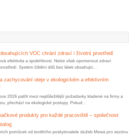
 obsahujících VOC chrání zdraví i životní prostředí
čová efektivita a spolehlivost. Nelze však opomenout zdraví
ostředí. Systém čištění dílů bez látek obsahujíc...
na zachycování oleje v ekologickém a efektivním
í
 roce 2026 patřit mezi nejdůležitější požadavky kladené na firmy a
ou, přechází na ekologické postupy. Pokud...
značkové produkty pro každé pracoviště – společnost
talog
ních pomůcek od textilního poskytovatele služeb Mewa pro sezónu