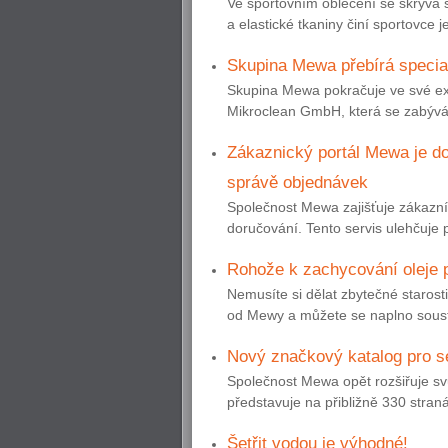
Ve sportovním oblečení se skrývá 
a elastické tkaniny činí sportovce 
Skupina Mewa přebírá special
Skupina Mewa pokračuje ve své expa
Mikroclean GmbH, která se zabývá či
Zákaznický portál Mewa je do
správě objednávek
Společnost Mewa zajišťuje zákazník
doručování. Tento servis ulehčuje
Rohože k zachycování oleje p
Nemusíte si dělat zbytečné starosti
od Mewy a můžete se naplno soustře
Nový značkový katalog pro s
Společnost Mewa opět rozšiřuje sv
představuje na přibližně 330 stra
Šetřit vodou je výhodné!