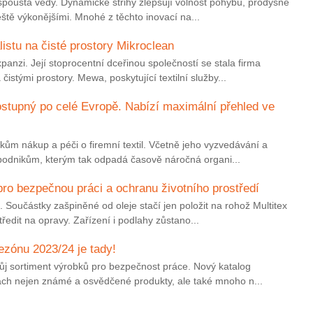
spousta vědy. Dynamické střihy zlepšují volnost pohybu, prodyšné
ještě výkonějšími. Mnohé z těchto inovací na...
istu na čisté prostory Mikroclean
nzi. Její stoprocentní dceřinou společností se stala firma
stými prostory. Mewa, poskytující textilní služby...
stupný po celé Evropě. Nabízí maximální přehled ve
ům nákup a péči o firemní textil. Včetně jeho vyzvedávání a
 podnikům, kterým tak odpadá časově náročná organi...
ro bezpečnou práci a ochranu životního prostředí
. Součástky zašpiněné od oleje stačí jen položit na rohož Multitex
dit na opravy. Zařízení i podlahy zůstano...
ezónu 2023/24 je tady!
ůj sortiment výrobků pro bezpečnost práce. Nový katalog
nách nejen známé a osvědčené produkty, ale také mnoho n...