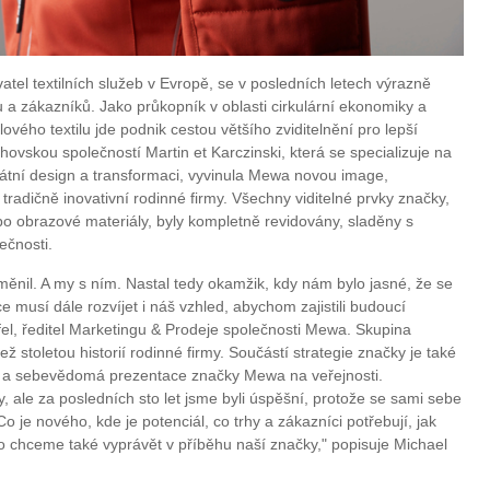
atel textilních služeb v Evropě, se v posledních letech výrazně
u a zákazníků. Jako průkopník v oblasti cirkulární ekonomiky a
vého textilu jde podnik cestou většího zviditelnění pro lepší
vskou společností Martin et Karczinski, která se specializuje na
átní design a transformaci, vyvinula Mewa novou image,
tradičně inovativní rodinné firmy. Všechny viditelné prvky značky,
ebo obrazové materiály, byly kompletně revidovány, sladěny s
ečnosti.
měnil. A my s ním. Nastal tedy okamžik, kdy nám bylo jasné, že se
e musí dále rozvíjet i náš vzhled, abychom zajistili budoucí
el, ředitel Marketingu & Prodeje společnosti Mewa. Skupina
 stoletou historií rodinné firmy. Součástí strategie značky je také
" a sebevědomá prezentace značky Mewa na veřejnosti.
 ale za posledních sto let jsme byli úspěšní, protože se sami sebe
je nového, kde je potenciál, co trhy a zákazníci potřebují, jak
o chceme také vyprávět v příběhu naší značky," popisuje Michael