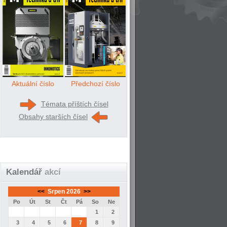
Aktuální číslo
Předchozí číslo
Témata příštích čísel
Obsahy starších čísel
Kalendář
akcí
<<
Srpen 2026
>>
Po
Út
St
Čt
Pá
So
Ne
1
2
3
4
5
6
7
8
9