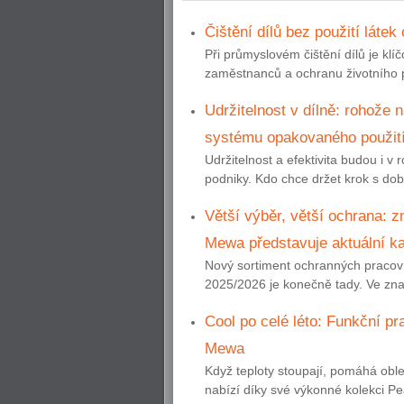
Čištění dílů bez použití látek
Při průmyslovém čištění dílů je klí
zaměstnanců a ochranu životního pr
Udržitelnost v dílně: rohože 
systému opakovaného použit
Udržitelnost a efektivita budou i v
podniky. Kdo chce držet krok s dob
Větší výběr, větší ochrana: 
Mewa představuje aktuální ka
Nový sortiment ochranných pracov
2025/2026 je konečně tady. Ve zn
Cool po celé léto: Funkční p
Mewa
Když teploty stoupají, pomáhá oble
nabízí díky své výkonné kolekci Pea