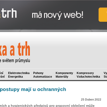
ní
Elektrotechnika
Pohony
Komponenty
Kompresory
Vy
ání
Energetika
Automatizace
Materiály
Vzduchotechnika
St
 postupy mají u ochranných
25 Duben 2022
ích a hygienických předpisů pro pracovní oblečení může