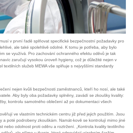
musí v první řadě splňovat specifické bezpečnostní požadavky pro
lehlivé, ale také spolehlivě odolné. K tomu je potřeba, aby bylo
rém se využívá. Pro zachování ochranného efektu oděvů je tak
 navíc zaručují vysokou úroveň hygieny, což je důležité nejen v
l textilních služeb MEWA vše splňuje s nejvyššími standardy
čení nejen kvůli bezpečnosti zaměstnanců, kteří ho nosí, ale také
vatele. Aby byly oba požadavky splněny, zavádí se zkoušky kvality:
držby, kontrolu samotného oblečení až po dokumentaci všech
ěřují ve vlastním technickém centru již před jejich použitím. Jsou
y a poté podrobeny zkouškám. Namát-kově se kontrolují mimo jiné
ost nebo odolnost proti oděru a roztržení. „Kontrola kvality textilního
 oděvů, ale přímo u tkanin, které odpovídají výrobním šaržím,