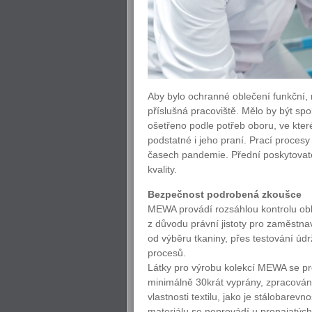
Aby bylo ochranné oblečení funkční, 
příslušná pracoviště. Mělo by být spo
ošetřeno podle potřeb oboru, ve kte
podstatné i jeho praní. Prací procesy
časech pandemie. Přední poskytovate
kvality.
Bezpečnost podrobená zkoušce
MEWA provádí rozsáhlou kontrolu oble
z důvodu právní jistoty pro zaměstna
od výběru tkaniny, přes testování ú
procesů.
Látky pro výrobu kolekcí MEWA se prov
minimálně 30krát vyprány, zpracován
vlastnosti textilu, jako je stálobarevn
materiálu se neprovádí u pronajatých