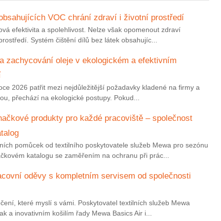
 obsahujících VOC chrání zdraví i životní prostředí
čová efektivita a spolehlivost. Nelze však opomenout zdraví
ostředí. Systém čištění dílů bez látek obsahujíc...
na zachycování oleje v ekologickém a efektivním
í
 roce 2026 patřit mezi nejdůležitější požadavky kladené na firmy a
ou, přechází na ekologické postupy. Pokud...
značkové produkty pro každé pracoviště – společnost
talog
ních pomůcek od textilního poskytovatele služeb Mewa pro sezónu
ačkovém katalogu se zaměřením na ochranu při prác...
racovní oděvy s kompletním servisem od společnosti
čení, které myslí s vámi. Poskytovatel textilních služeb Mewa
k a inovativním košilím řady Mewa Basics Air i...