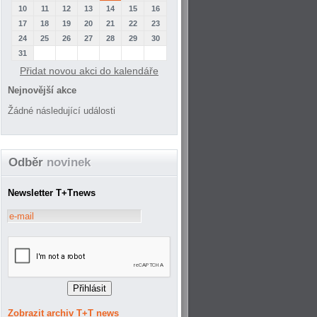
10
11
12
13
14
15
16
17
18
19
20
21
22
23
24
25
26
27
28
29
30
31
Přidat novou akci do kalendáře
Nejnovější akce
Žádné následující události
Odběr
novinek
Newsletter T+Tnews
Zobrazit archiv T+T news