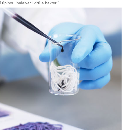
 úplnou inaktivaci virů a bakterií.