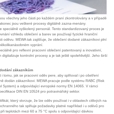
sou všechny jeho části po každém praní zkontrolovány a v případě
konec jsou veškeré procesy digitálně zazna-menány.
je speciálně vyškolený personál. Tento standardizovaný proces je
ovnání vzhledu oblečení a barev se používají fyzické hraniční
nosti oděvu. MEWA tak zajišťuje, že oblečení dodané zákazníkovi plní
 několikanásobném vyprání.
iálně pro reflexní pracovní oblečení patentovaný a inovativní,
igitalizuje kontrolní procesy a je tak ještě spolehlivější. Jeho širší
 dodání zákazníkům
 i tomu, jak se pracovní oděv pere, aby splňoval i po ošetření
čně dodán zákazníkovi. MEWA pracuje podle systému RABC (Risk
ol System) a odpovídající evropské normy EN 14065. V rámci
ecifikace DIN EN 10524 pro potravinářský sektor.
kát, který stvrzuje, že lze oděv používat i v oblastech citlivých na
ochranného tak splňuje požadavky platné například i u oděvů pro
 při teplotách mezi 60 a 75 °C spolu s odpovídající dávkou