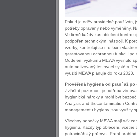
Pokud je oděv pravidelně používán, j
potřeby opraveny nebo vyměněny. Na
Ve firmě každý kus oblečení kontrolu
podpořen technickými nástroji. K por
vzorky, kontrolují se i reflexní vlast
garantovanou ochrannou funkci i po
Oddělení výzkumu MEWA vyvinulo spec
automatizovaný testovací systém. Ten d
využití MEWA plánuje do roku 2023
.
Prověřená hygiena od praní až po
Zvláštní pozornost je potřeba věnovat
hygienické nároky a mohl být bezpe
Analysis and Biocontamination Contr
managementu hygieny jsou využity sp
Všechny pobočky MEWA mají wfk certifi
hygienu. Každý typ oblečení, včetně 
potravinářský průmysl. Praní probíhá