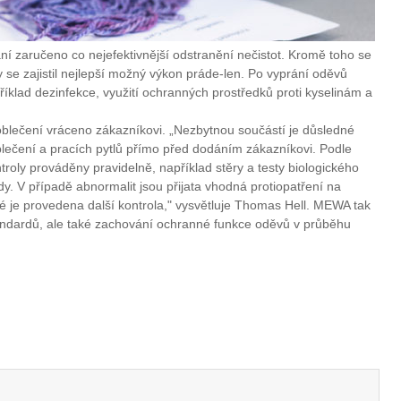
í zaručeno co nejefektivnější odstranění nečistot. Kromě toho se
y se zajistil nejlepší možný výkon práde-len. Po vyprání oděvů
říklad dezinfekce, využití ochranných prostředků proti kyselinám a
oblečení vráceno zákazníkovi. „Nezbytnou součástí je důsledné
lečení a pracích pytlů přímo před dodáním zákazníkovi. Podle
troly prováděny pravidelně, například stěry a testy biologického
y. V případě abnormalit jsou přijata vhodná protiopatření na
é je provedena další kontrola," vysvětluje Thomas Hell. MEWA tak
tandardů, ale také zachování ochranné funkce oděvů v průběhu