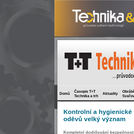
Časopis T+T
Obrábě
Domů
Aktuality
Technika a trh
Svařov
Kontrolní
a hygienické
oděvů velký význam
Kompletní dodržování bezpečnostn