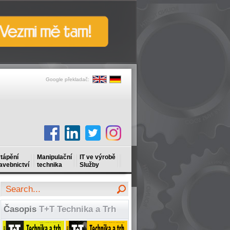
Google překladač:
tápění
Manipulační
IT ve výrobě
avebnictví
technika
Služby
Časopis
T+T Technika a Trh