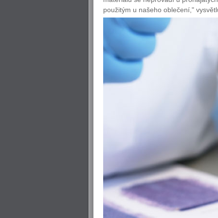
použitým u našeho oblečení," vysvětlu