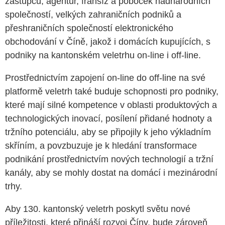
zástupců, agentur, franšíz a poboček nadnárodních
společností, velkých zahraničních podniků a
přeshraničních společností elektronického
obchodování v Číně, jakož i domácích kupujících, s
podniky na kantonském veletrhu on-line i off-line.
Prostřednictvím zapojení on-line do off-line na své
platformě veletrh také buduje schopnosti pro podniky,
které mají silné kompetence v oblasti produktových a
technologických inovací, posílení přidané hodnoty a
tržního potenciálu, aby se připojily k jeho výkladním
skříním, a povzbuzuje je k hledání transformace
podnikání prostřednictvím nových technologií a tržní
kanály, aby se mohly dostat na domácí i mezinárodní
trhy.
Aby 130. kantonský veletrh poskytl světu nové
příležitosti, které přináší rozvoj Číny, bude zároveň