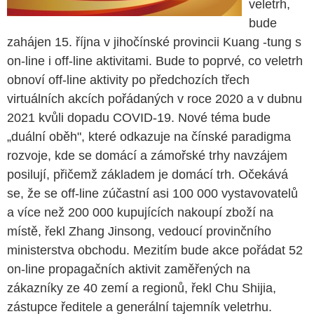
veletrh,
bude
zahájen 15. října v jihočínské provincii Kuang -tung s
on-line i off-line aktivitami. Bude to poprvé, co veletrh
obnoví off-line aktivity po předchozích třech
virtuálních akcích pořádaných v roce 2020 a v dubnu
2021 kvůli dopadu COVID-19. Nové téma bude
„duální oběh", které odkazuje na čínské paradigma
rozvoje, kde se domácí a zámořské trhy navzájem
posilují, přičemž základem je domácí trh. Očekává
se, že se off-line zúčastní asi 100 000 vystavovatelů
a více než 200 000 kupujících nakoupí zboží na
místě, řekl Zhang Jinsong, vedoucí provinčního
ministerstva obchodu. Mezitím bude akce pořádat 52
on-line propagačních aktivit zaměřených na
zákazníky ze 40 zemí a regionů, řekl Chu Shijia,
zástupce ředitele a generální tajemník veletrhu.