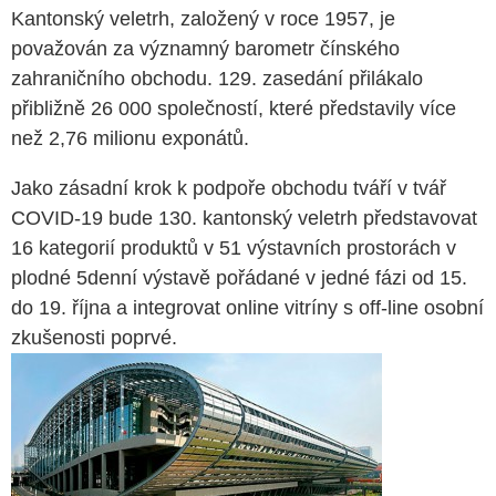
Kantonský veletrh, založený v roce 1957, je
považován za významný barometr čínského
zahraničního obchodu. 129. zasedání přilákalo
přibližně 26 000 společností, které představily více
než 2,76 milionu exponátů.
Jako zásadní krok k podpoře obchodu tváří v tvář
COVID-19 bude 130. kantonský veletrh představovat
16 kategorií produktů v 51 výstavních prostorách v
plodné 5denní výstavě pořádané v jedné fázi od 15.
do 19. října a integrovat online vitríny s off-line osobní
zkušenosti poprvé.
í
sy.