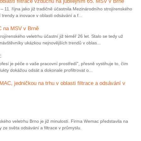
lasti filtrace vzduchu na jubilejním 65. MSV v Brně
11. října jako již tradičně účastnila Mezinárodního strojírenského
 trendy a inovace v oblasti odsávání a f...
AC na MSV v Brně
írenského veletrhu účastní již téměř 26 let. Stalo se tedy už
návštěvníky ukázkou nejnovějších trendů v oblas...
c
esí je péče o vaše pracovní prostředí", přesně vystihuje to, čím
ukty dokážou odsát a dokonale profiltrovat o...
C, jedničkou na trhu v oblasti filtrace a odsávání v
ského veletrhu Brno je již minulostí. Firma Wemac představila na
ze světa odsávání a filtrace v průmyslu.