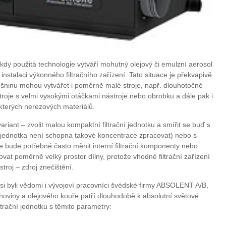
dy použitá technologie vytváří mohutný olejový či emulzní aerosol
instalaci výkonného filtračního zařízení. Tato situace je překvapivě
ninu mohou vytvářet i poměrně malé stroje, např. dlouhotočné
troje s velmi vysokými otáčkami nástroje nebo obrobku a dále pak i
ěkterých nerezových materiálů.
variant – zvolit malou kompaktní filtrační jednotku a smířit se buď s
ční jednotka není schopna takové koncentrace zpracovat) nebo s
 bude potřebné často měnit interní filtrační komponenty nebo
ovat poměrně velký prostor dílny, protože vhodné filtrační zařízení
troj – zdroj znečištění.
i byli vědomi i vývojoví pracovníci švédské firmy ABSOLENT A/B,
mlhoviny a olejového kouře patří dlouhodobě k absolutní světové
iltrační jednotku s těmito parametry: