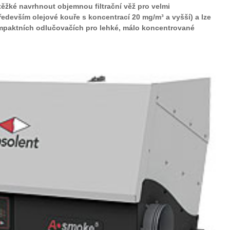
těžké navrhnout objemnou filtrační věž pro velmi
devším olejové kouře s koncentrací 20 mg/m³ a vyšší) a lze
kompaktních odlučovačích pro lehké, málo koncentrované