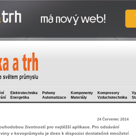
ní
Elektrotechnika
Pohony
Komponenty
Kompresory
Vy
ání
Energetika
Automatizace
Materiály
Vzduchotechnika
St
24 Červenec 2014
dlouhodobou životností pro nejtěžší aplikace. Pro odsávání
oviny v kovoprůmyslu je dnes k dispozici dostatečné množství