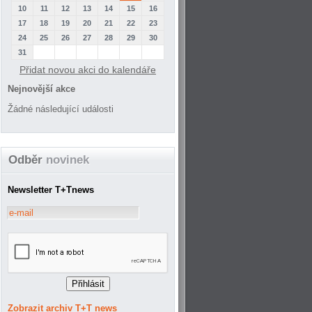
10
11
12
13
14
15
16
17
18
19
20
21
22
23
24
25
26
27
28
29
30
31
Přidat novou akci do kalendáře
Nejnovější akce
Žádné následující události
Odběr
novinek
Newsletter T+Tnews
Zobrazit archiv T+T news