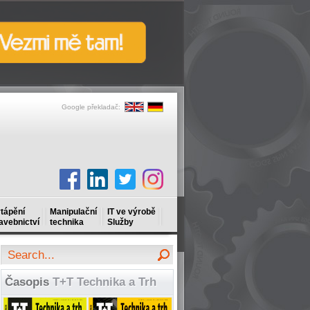
Google překladač:
tápění
Manipulační
IT ve výrobě
avebnictví
technika
Služby
Časopis
T+T Technika a Trh