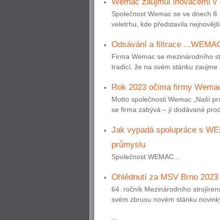
Wemac zaujmul inovacemi v ob
Společnost Wemac se ve dnech 8. – 
veletrhu, kde představila nejnovější
Odsávání a filtrace ...WEM
Firma Wemac se mezinárodního stroj
tradicí, že na svém stánku zaujme 
Rok 2023 očima firmy Wema
Motto společnosti Wemac „Naší prof
se firma zabývá – jí dodávané prod
Jak vypadá spolupráce s WEMA
průmyslu
Společnost WEMAC...
Ohlédnutí za MSV Brno 2023
64. ročník Mezinárodního strojíren
svém zbrusu novém stánku novinky 
...