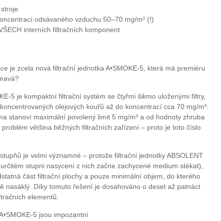
stroje
 koncentrací odsávaného vzduchu 50–70 mg/m³ (!)
 VŠECH interních filtračních komponent
áce je zcela nová filtrační jednotka A•SMOKE-5, která má premiéru
ímavá?
5 je kompaktní filtrační systém se čtyřmi šikmo uloženými filtry,
e koncentrovaných olejových kouřů až do koncentrací cca 70 mg/m³.
rma stanoví maximální povolený limit 5 mg/m³ a od hodnoty zhruba
 problém většina běžných filtračních zařízení – proto je toto číslo
ch stupňů je velmi významné – protože filtrační jednotky ABSOLENT
 určitém stupni nasycení z nich začne zachycené medium stékat),
dstatná část filtrační plochy a pouze minimální objem, do kterého
ě nasáklý. Díky tomuto řešení je dosahováno o deset až patnáct
iltračních elementů.
ky A•SMOKE-5 jsou impozantní