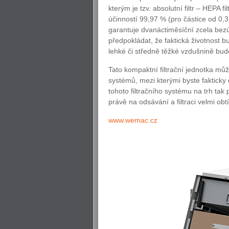
kterým je tzv. absolutní filtr – HEPA f
účinností 99,97 % (pro částice od 0,3
garantuje dvanáctiměsíční zcela bezú
předpokládat, že faktická životnost 
lehké či středně těžké vzdušnině bud
Tato kompaktní filtrační jednotka mů
systémů, mezi kterými byste fakticky
tohoto filtračního systému na trh ta
právě na odsávání a filtraci velmi ob
www.wemac.cz