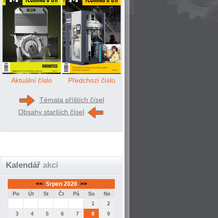
Aktuální číslo
Předchozí číslo
Témata příštích čísel
Obsahy starších čísel
Kalendář
akcí
<<
Srpen 2026
>>
Po
Út
St
Čt
Pá
So
Ne
1
2
3
4
5
6
7
8
9