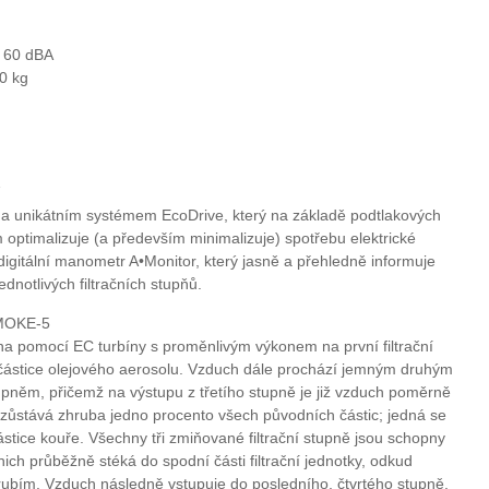
d 60 dBA
70 kg
a unikátním systémem EcoDrive, který na základě podtlakových
ím optimalizuje (a především minimalizuje) spotřebu elektrické
digitální manometr A•Monitor, který jasně a přehledně informuje
dnotlivých filtračních stupňů.
•SMOKE-5
 pomocí EC turbíny s proměnlivým výkonem na první filtrační
 částice olejového aerosolu. Vzduch dále prochází jemným druhým
tupněm, přičemž na výstupu z třetího stupně je již vzduch poměrně
 zůstává zhruba jedno procento všech původních částic; jedná se
stice kouře. Všechny tři zmiňované filtrační stupně jsou schopny
h průběžně stéká do spodní části filtrační jednotky, odkud
rubím. Vzduch následně vstupuje do posledního, čtvrtého stupně,