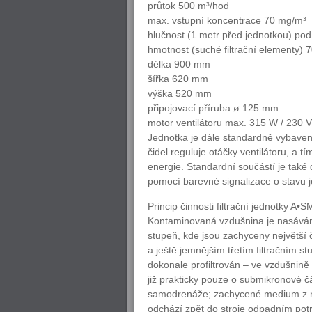
průtok 500 m³/hod
max. vstupní koncentrace 70 mg/m³
hlučnost (1 metr před jednotkou) po
hmotnost (suché filtrační elementy) 
délka 900 mm
šířka 620 mm
výška 520 mm
připojovací příruba ø 125 mm
motor ventilátoru max. 315 W / 230 V
Jednotka je dále standardně vybaven
čidel reguluje otáčky ventilátoru, a t
energie. Standardní součástí je také 
pomocí barevné signalizace o stavu je
Princip činnosti filtrační jednotky A
Kontaminovaná vzdušnina je nasávána
stupeň, kde jsou zachyceny největší
a ještě jemnějším třetím filtračním s
dokonale profiltrován – ve vzdušnině
již prakticky pouze o submikronové čá
samodrenáže; zachycené medium z nic
odchází zpět do stroje odpadním pot