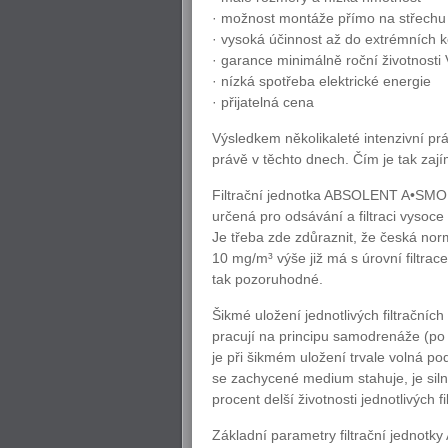
· možnost montáže přímo na střechu 
· vysoká účinnost až do extrémních
· garance minimálně roční životnosti
· nízká spotřeba elektrické energie
· přijatelná cena
Výsledkem několikaleté intenzivní pr
právě v těchto dnech. Čím je tak zaj
Filtrační jednotka ABSOLENT A•SMOKE-
určená pro odsávání a filtraci vysoc
Je třeba zde zdůraznit, že česká no
10 mg/m³ výše již má s úrovní filtrace
tak pozoruhodné.
Šikmé uložení jednotlivých filtrační
pracují na principu samodrenáže (po
je při šikmém uložení trvale volná po
se zachycené medium stahuje, je siln
procent delší životnosti jednotlivých f
Základní parametry filtrační jednot