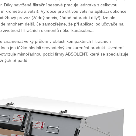
iltr. Díky navržené filtrační sestavě pracuje jednotka s celkovou
 mikrometru a větší). Výrobce pro drtivou většinu aplikací dokonce
držbový provoz (žádný servis, žádné náhradní díly!), lze ale
bude mnohem delší. Je samozřejmé, že při aplikaci odlučovače na
e životnost filtračních elementů několikanásobná.
že znamenat velký průlom v oblasti kompaktních filtračních
 dnes jen těžko hledali srovnatelný konkurenční produkt. Uvedení
k potvrzuje mimořádnou pozici firmy ABSOLENT, která se specializuje
tížných případů.