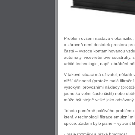
Problém ovšem nastává v okamžiku, k
a zároveň není dostatek prostoru pro 
častá – vysoce kontaminovanou vzduš
automaty, vícevřetenové soustruhy, s
určité technologie, např. obrábění n
V takové situaci má uživatel, několik 
nižší účinností (protože malá filtra
vysokými provozními náklady (protože
jednotku velmi často čistit) nebo obět
může být stejně velké jako odsávaný s
Tohoto poměrně palčivého problému s
která v technologii filtrace emulzní 
špičce. Zadání bylo jasné – vytvořit f
· malé rozměry a nízká hmotnost