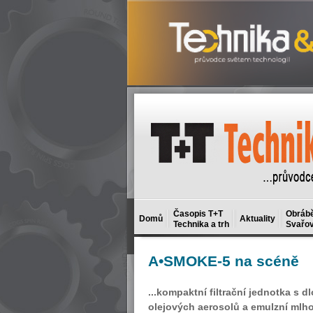
Časopis T+T
Obrábě
Domů
Aktuality
Technika a trh
Svařov
A•SMOKE-5
na scéně
...kompaktní filtrační jednotka s 
olejových aerosolů a emulzní mlh