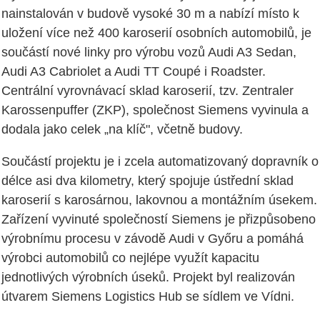
nainstalován v budově vysoké 30 m a nabízí místo k
uložení více než 400 karoserií osobních automobilů, je
součástí nové linky pro výrobu vozů Audi A3 Sedan,
Audi A3 Cabriolet a Audi TT Coupé i Roadster.
Centrální vyrovnávací sklad karoserií, tzv. Zentraler
Karossenpuffer (ZKP), společnost Siemens vyvinula a
dodala jako celek „na klíč", včetně budovy.
Součástí projektu je i zcela automatizovaný dopravník o
délce asi dva kilometry, který spojuje ústřední sklad
karoserií s karosárnou, lakovnou a montážním úsekem.
Zařízení vyvinuté společností Siemens je přizpůsobeno
výrobnímu procesu v závodě Audi v Győru a pomáhá
výrobci automobilů co nejlépe využít kapacitu
jednotlivých výrobních úseků. Projekt byl realizován
útvarem Siemens Logistics Hub se sídlem ve Vídni.