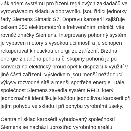
Základem systému pro řízení regálových zakladačů ve
vyrovnávacím skladu a dopravníku jsou řídicí jednotky
řady Siemens Simatic S7. Dopravu karoserií zajišťuje
celkem 350 elektromotorů s frekvenčními měniči, vše
rovněž značky Siemens. Integrovaný pohonný systém
je vybaven motory s vysokou účinností a je schopen
rekuperovat kinetickou energii ze zařízení. Brzdná
energie z daného pohonu či skupiny pohonů je po
konverzi na elektrický proud opět k dispozici k využití v
jiné části zařízení. Výsledkem jsou menší nežádoucí
výkyvy rozvodné sítě a menší spotřeba energie. Dále
společnost Siemens zavedla systém RFID, který
jednoznačně identifikuje každou jednotlivou karoserii při
jejím pohybu ve skladu i při pohybu výrobními úseky.
Centrální sklad karosérií vybudovaný společností
Siemens se nachází uprostřed výrobního areálu