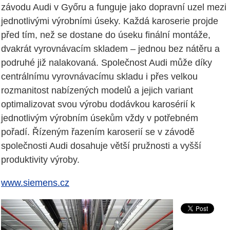
závodu Audi v Győru a funguje jako dopravní uzel mezi
jednotlivými výrobními úseky. Každá karoserie projde
před tím, než se dostane do úseku finální montáže,
dvakrát vyrovnávacím skladem – jednou bez nátěru a
podruhé již nalakovaná. Společnost Audi může díky
centrálnímu vyrovnávacímu skladu i přes velkou
rozmanitost nabízených modelů a jejich variant
optimalizovat svou výrobu dodávkou karosérií k
jednotlivým výrobním úsekům vždy v potřebném
pořadí. Řízeným řazením karoserií se v závodě
společnosti Audi dosahuje větší pružnosti a vyšší
produktivity výroby.
www.siemens.cz