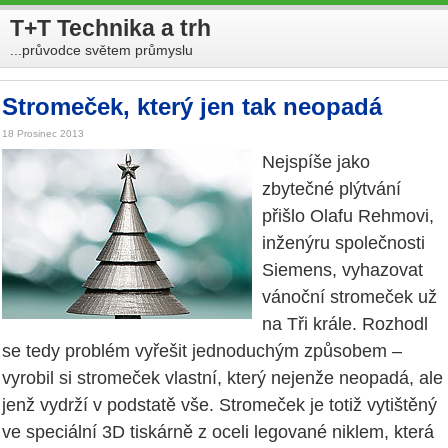
T+T Technika a trh
...průvodce světem průmyslu
Stromeček, který jen tak neopadá
18 Prosinec 2013
Nejspíše jako
zbytečné plýtvání
přišlo Olafu Rehmovi,
inženýru společnosti
Siemens, vyhazovat
vánoční stromeček už
na Tři krále. Rozhodl
se tedy problém vyřešit jednoduchým způsobem –
vyrobil si stromeček vlastní, který nejenže neopadá, ale
jenž vydrží v podstatě vše. Stromeček je totiž vytištěný
ve speciální 3D tiskárně z oceli legované niklem, která