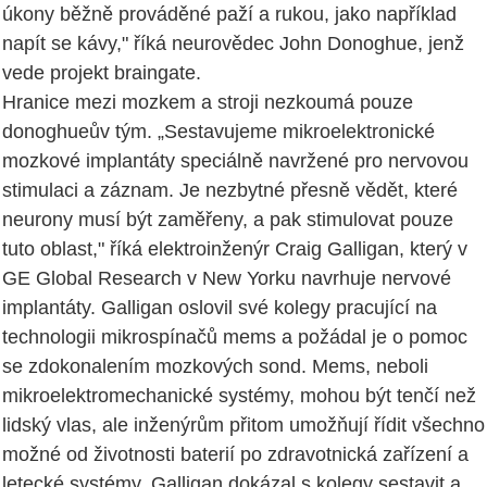
úkony běžně prováděné paží a rukou, jako například
napít se kávy," říká neurovědec John Donoghue, jenž
vede projekt braingate.
Hranice mezi mozkem a stroji nezkoumá pouze
donoghueův tým. „Sestavujeme mikroelektronické
mozkové implantáty speciálně navržené pro nervovou
stimulaci a záznam. Je nezbytné přesně vědět, které
neurony musí být zaměřeny, a pak stimulovat pouze
tuto oblast," říká elektroinženýr Craig Galligan, který v
GE Global Research v New Yorku navrhuje nervové
implantáty. Galligan oslovil své kolegy pracující na
technologii mikrospínačů mems a požádal je o pomoc
se zdokonalením mozkových sond. Mems, neboli
mikroelektromechanické systémy, mohou být tenčí než
lidský vlas, ale inženýrům přitom umožňují řídit všechno
možné od životnosti baterií po zdravotnická zařízení a
letecké systémy. Galligan dokázal s kolegy sestavit a