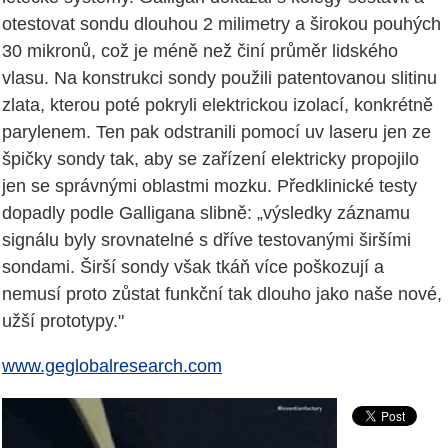
otestovat sondu dlouhou 2 milimetry a širokou pouhých
30 mikronů, což je méně než činí průměr lidského
vlasu. Na konstrukci sondy použili patentovanou slitinu
zlata, kterou poté pokryli elektrickou izolací, konkrétně
parylenem. Ten pak odstranili pomocí uv laseru jen ze
špičky sondy tak, aby se zařízení elektricky propojilo
jen se správnými oblastmi mozku. Předklinické testy
dopadly podle Galligana slibně: „výsledky záznamu
signálu byly srovnatelné s dříve testovanými širšími
sondami. Širší sondy však tkáň více poškozují a
nemusí proto zůstat funkční tak dlouho jako naše nové,
užší prototypy."
www.geglobalresearch.com