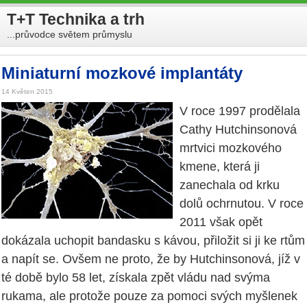
T+T Technika a trh
...průvodce světem průmyslu
Miniaturní mozkové implantáty
14 Květen 2015
V roce 1997 prodělala
Cathy Hutchinsonová
mrtvici mozkového
kmene, která ji
zanechala od krku
dolů ochrnutou. V roce
2011 však opět
dokázala uchopit bandasku s kávou, přiložit si ji ke rtům
a napít se. Ovšem ne proto, že by Hutchinsonová, jíž v
té době bylo 58 let, získala zpět vládu nad svýma
rukama, ale protože pouze za pomoci svých myšlenek