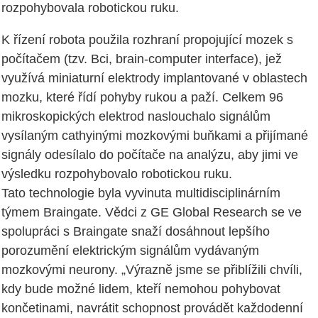
rozpohybovala robotickou ruku.
K řízení robota použila rozhraní propojující mozek s
počítačem (tzv. Bci, brain-computer interface), jež
využívá miniaturní elektrody implantované v oblastech
mozku, které řídí pohyby rukou a paží. Celkem 96
mikroskopických elektrod naslouchalo signálům
vysílaným cathyinými mozkovými buňkami a přijímané
signály odesílalo do počítače na analýzu, aby jimi ve
výsledku rozpohybovalo robotickou ruku.
Tato technologie byla vyvinuta multidisciplinárním
týmem Braingate. Vědci z GE Global Research se ve
spolupráci s Braingate snaží dosáhnout lepšího
porozumění elektrickým signálům vydávaným
mozkovými neurony. „Výrazně jsme se přiblížili chvíli,
kdy bude možné lidem, kteří nemohou pohybovat
končetinami, navrátit schopnost provádět každodenní